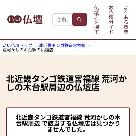
仏
お
よ
壇
仏
く
店
壇
あ
を
ガ
る
探
イ
質
す
ド
問
いい仏壇トップ
北近畿タンゴ鉄道宮福線
荒河かしの木台駅の仏壇店
北近畿タンゴ鉄道宮福線
荒河か
しの木台駅
周辺の仏壇店
北近畿タンゴ鉄道宮福線
荒河かしの木
台駅
周辺 で該当する仏壇店は見つかり
ませんでした。