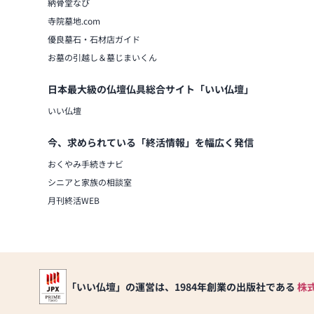
納骨堂なび
寺院墓地.com
優良墓石・石材店ガイド
お墓の引越し＆墓じまいくん
日本最大級の仏壇仏具総合サイト「いい仏壇」
いい仏壇
今、求められている「終活情報」を幅広く発信
おくやみ手続きナビ
シニアと家族の相談室
月刊終活WEB
「いい仏壇」の運営は、1984年創業の出版社である
株