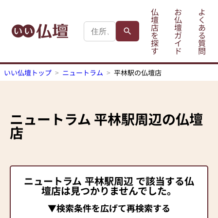
仏
お
よ
壇
仏
く
店
壇
あ
を
ガ
る
探
イ
質
す
ド
問
いい仏壇トップ
ニュートラム
平林駅の仏壇店
ニュートラム
平林駅
周辺の仏壇
店
ニュートラム
平林駅
周辺 で該当する仏
壇店は見つかりませんでした。
▼検索条件を広げて再検索する