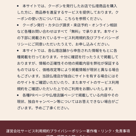
本サイトでは、クーポンを発行したお店で仏壇商品を購入
した方に、商品券を進呈するサービスを提供しております。ク
ーポンの使い方については、こちらを参照ください。
クーポン発行・カタログ請求・来店予約・オンライン相談
など各種お問い合わせはすべて「無料」で承ります。本サイト
の下部に掲載されているサービス利用規約及びプライバシーポ
リシーにご同意いただいたうえで、お申し込みください。
本サイトでは、各仏壇店舗から申告された情報をもとに各
種掲載を行っております。十分に確認を行ったうえで掲載して
おりますが、情報の正確性その他の掲載内容を弊社が保証する
ものではなく、価格改定等により掲載情報が現状と異なる場合
もございます。当該仏壇店が独自にサイトを有する場合にはそ
のサイトをご確認いただいたり、また本サイトのサービス利用
規約をご確認いただいた上でのご利用をお願いいたします。
各種PRページや仏壇店舗ページで掲載している内容やその
現状、独自キャンペーン等についてはお答えできない場合がご
ざいます。予めご了承ください。
運営会社
サービス利用規約
プライバシーポリシー
著作権・リンク・免責事項