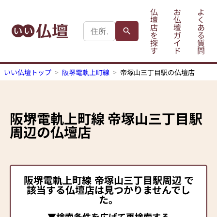
仏
お
よ
壇
仏
く
店
壇
あ
を
ガ
る
探
イ
質
す
ド
問
いい仏壇トップ
阪堺電軌上町線
帝塚山三丁目駅の仏壇店
阪堺電軌上町線
帝塚山三丁目駅
周辺の仏壇店
阪堺電軌上町線
帝塚山三丁目駅
周辺 で
該当する仏壇店は見つかりませんでし
た。
▼検索条件を広げて再検索する