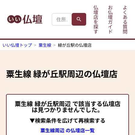
仏
お
よ
壇
仏
く
店
壇
あ
を
ガ
る
探
イ
質
す
ド
問
いい仏壇トップ
粟生線
緑が丘駅の仏壇店
粟生線
緑が丘駅
周辺の仏壇店
粟生線
緑が丘駅
周辺 で該当する仏壇店
は見つかりませんでした。
▼検索条件を広げて再検索する
粟生線周辺 の仏壇店一覧