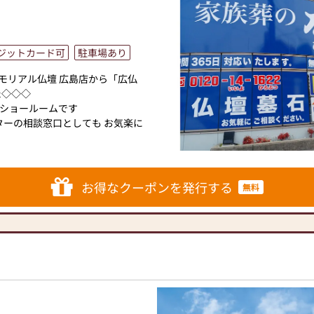
ジットカード可
駐車場あり
メモリアル仏壇 広島店から「広仏
た◇◇◇
ショールームです
ターの相談窓口としても お気楽に
「店員さんが親身になって相談
お得なクーポンを発行する
無料
おります。
の気持ちに寄り添った接客」をい
てみたいな、というお客様も大
くりとご覧いただき、聞きにく
ださいませ。
お待ちしております。