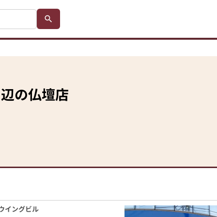
周辺の仏壇店
西ウイングビル