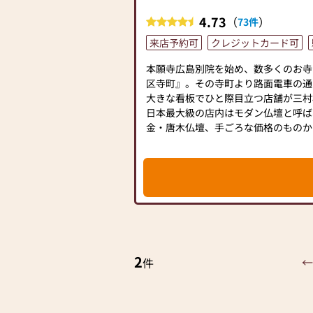
4.73
（
）
73件
来店予約可
クレジットカード可
本願寺広島別院を始め、数多くのお寺
区寺町』。その寺町より路面電車の通
大きな看板でひと際目立つ店舗が三村
日本最大級の店内はモダン仏壇と呼ば
金・唐木仏壇、手ごろな価格のものか
寺院用品もお寺の町ならではの充実を
当店のスタッフは全日本宗教用具協同
ーを有し、商品力・価格のサービスだ
買い物をいただけるよう知識・相談等
ています。社員一同お客様に喜んでい
来店を心よりお待ち申し上げておりま
2
←
件