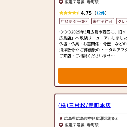
広電７号線
寺町駅
4.75
（
）
12件
店頭割引%OFF
来店予約可
クレ
◇◇◇2025年3月広島市西区に、旧
広島店」へ 改装リニューアルしまし
仏壇・仏具・お墓関係・骨壺 などの
海洋散骨や ご葬儀後の トータルアフ
ご来店・ご相談くださいませ
お客様から「ここに来てよかった」、
に乗ってくれた」等、
はたくさんの嬉しいお声をいただいて
広仏 広島店のスタッフは、「お客様
ちばん大切にしております。
まだお仏壇を買うか迷っているけど見
歓迎です。
(株)三村松/寺町本店
お気軽にお越しいただき、まずはゆっ
い事も 何なりとご遠慮なくご相談く
広島県広島市中区広瀬北町8-3
スタッフ一同 皆様のご来店を 心より
広電７号線
寺町駅