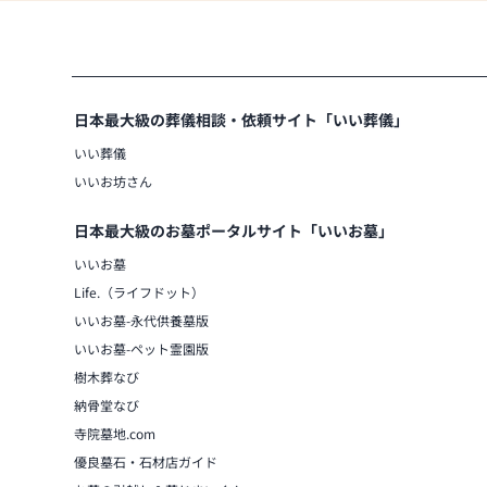
日本最大級の葬儀相談・依頼サイト「いい葬儀」
いい葬儀
いいお坊さん
日本最大級のお墓ポータルサイト「いいお墓」
いいお墓
Life.（ライフドット）
いいお墓-永代供養墓版
いいお墓-ペット霊園版
樹木葬なび
納骨堂なび
寺院墓地.com
優良墓石・石材店ガイド