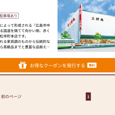
駐車場あり
によって形成される『広島市中
る国道を隔てて向かい側、赤く
松寺町本店です。
れる家具調のものから伝統的な
ら高級品までと豊富な品揃え。
誇ります。
組合認定の仏事コーディネータ
けでなく、お客様に安心してお
お得なクーポンを発行する
無料
の目に見えないサービスに努め
ただくことを第一に、皆様のご
す。
 前のページ
1