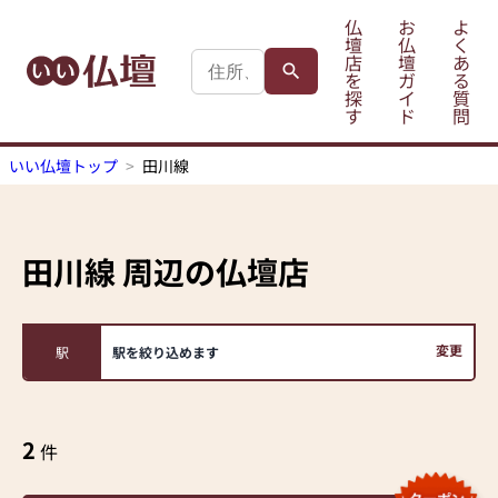
仏
お
よ
壇
仏
く
店
壇
あ
を
ガ
る
探
イ
質
す
ド
問
いい仏壇トップ
田川線
田川線
周辺の仏壇店
変更
駅
駅を絞り込めます
2
件