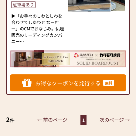
香・お念珠等、豊富にご用
駐車場あり
意しております。1,000種類
以上の組み合わせの中から
▶「お手々のしわとしわを
お客様に合ったお仏壇・お
合わせてしあわせ なーむ
仏具をご提案いたします。
ー」のCMでおなじみ。仏壇
販売のリーディングカンパ
≪「カリモク家具」との協
ニー
同開発≫
▶「カリモク家具」など国
お仏壇のはせがわは、日本
内家具専門メーカーと、モ
を代表する家具メーカー
ダンなインテリアにマッチ
「カリモク家具」との協同
するお仏壇を展開
開発で、現代の住宅にあっ
たモダンなお仏壇を作って
◆◆ お陰様で創業94年 ◆◆
お得なクーポンを発行する
無料
います。他にも国内の家具
国内130店舗以上のスケール
専門メーカーと作り上げた
メリットと東証上場の信
お仏壇コレクションがあ
頼。創業以来、親切・丁寧
り、祈る人と偲ぶ人をつな
な説明と対応を心がけ、年
ぐ新しいカタチを提案しま
間約25,000基のお仏壇、約
す。
3,000基のお墓を納めていま
2
← 前のページ
次のページ →
件
1
す。「お仏壇のはせがわ」
≪はせがわ店舗サービスの
では、さまざまな供養（対
ご案内≫