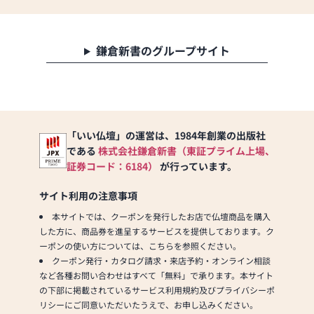
話の場づくり）の形をご提
●仏壇・仏具・お墓・相
案しております。ご自身、
続・遺品整理のご相談
ご家族にあった供養の形に
●ご来店予約(ページ内の
ついて、迷うことや、お困
鎌倉新書のグループサイト
「来店予約ボタン」からお
りのことなどございました
申込ください)
ら、ぜひ、お気軽にご相談
●お電話(ご相談や商品のご
ください。店内にはお仏
注文を承ります。お電話時
壇・お仏具・お位牌・お線
に「いい仏壇を見た」とお
香・お念珠等、豊富にご用
伝えください)
意しております。1,000種類
「いい仏壇」の運営は、1984年創業の出版社
●訪問(はせがわの専門スタ
以上の組み合わせの中から
である
株式会社鎌倉新書（東証プライム上場、
ッフがご相談や商品ご購入
お客様に合ったお仏壇・お
証券コード：6184）
が行っています。
のお手続きを致します)
仏具をご提案いたします。
サイト利用の注意事項
≪お仏壇のはせがわよりお
≪「カリモク家具」との協
客様へ≫
本サイトでは、クーポンを発行したお店で仏壇商品を購入
同開発≫
「仏壇や仏具をお探しでし
した方に、商品券を進呈するサービスを提供しております。ク
お仏壇のはせがわは、日本
たら、ぜひお仏壇のはせが
ーポンの使い方については、こちらを参照ください。
を代表する家具メーカー
わにお越しください。当店
クーポン発行・カタログ請求・来店予約・オンライン相談
「カリモク家具」との協同
は幅広い品揃えとリーズナ
など各種お問い合わせはすべて「無料」で承ります。本サイト
開発で、現代の住宅にあっ
ブルな価格でお客様をお迎
の下部に掲載されているサービス利用規約及びプライバシーポ
たモダンなお仏壇を作って
えしています。
リシーにご同意いただいたうえで、お申し込みください。
います。他にも国内の家具