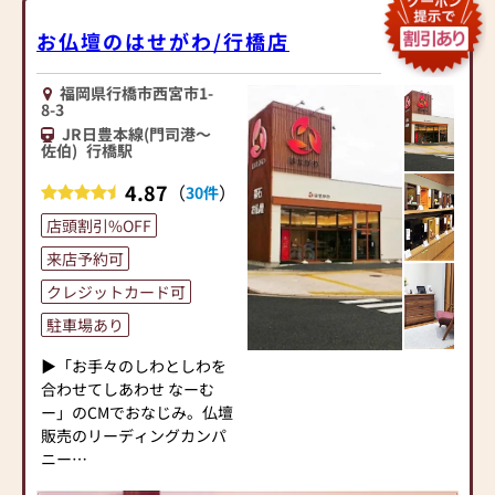
お仏壇のはせがわ/行橋店
福岡県行橋市西宮市1-
8-3
JR日豊本線(門司港～
佐伯)
行橋駅
4.87
（
）
30件
店頭割引%OFF
来店予約可
クレジットカード可
駐車場あり
▶「お手々のしわとしわを
合わせてしあわせ なーむ
ー」のCMでおなじみ。仏壇
販売のリーディングカンパ
ニー
▶「カリモク家具」など国