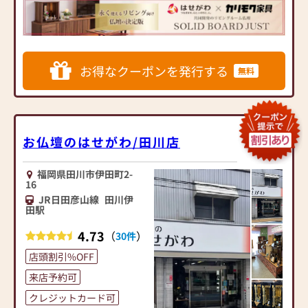
内家具専門メーカーと、モ
ダンなインテリアにマッチ
するお仏壇を展開
◆◆ お陰様で創業94年 ◆◆
お得なクーポンを発行する
無料
国内130店舗以上のスケール
メリットと東証上場の信
頼。創業以来、親切・丁寧
な説明と対応を心がけ、年
間約25,000基のお仏壇、約
お仏壇のはせがわ/田川店
3,000基のお墓を納めていま
す。「お仏壇のはせがわ」
福岡県田川市伊田町2-
では、さまざまな供養（対
16
話の場づくり）の形をご提
JR日田彦山線
田川伊
案しております。ご自身、
田駅
ご家族にあった供養の形に
4.73
（
）
30件
ついて、迷うことや、お困
りのことなどございました
店頭割引%OFF
ら、ぜひ、お気軽にご相談
来店予約可
ください。店内にはお仏
壇・お仏具・お位牌・お線
クレジットカード可