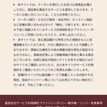
本サイトでは、クーポンを発行したお店で仏壇商品を購入
した方に、商品券を進呈するサービスを提供しております。ク
ーポンの使い方については、こちらを参照ください。
クーポン発行・カタログ請求・来店予約・オンライン相談
など各種お問い合わせはすべて「無料」で承ります。本サイト
の下部に掲載されているサービス利用規約及びプライバシーポ
リシーにご同意いただいたうえで、お申し込みください。
本サイトでは、各仏壇店舗から申告された情報をもとに各
種掲載を行っております。十分に確認を行ったうえで掲載して
おりますが、情報の正確性その他の掲載内容を弊社が保証する
ものではなく、価格改定等により掲載情報が現状と異なる場合
もございます。当該仏壇店が独自にサイトを有する場合にはそ
のサイトをご確認いただいたり、また本サイトのサービス利用
規約をご確認いただいた上でのご利用をお願いいたします。
各種PRページや仏壇店舗ページで掲載している内容やその
現状、独自キャンペーン等についてはお答えできない場合がご
ざいます。予めご了承ください。
運営会社
サービス利用規約
プライバシーポリシー
著作権・リンク・免責事項