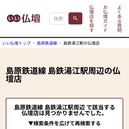
仏
お
よ
壇
仏
く
店
壇
あ
を
ガ
る
探
イ
質
す
ド
問
いい仏壇トップ
島原鉄道線
島鉄湯江駅の仏壇店
島原鉄道線
島鉄湯江駅
周辺の仏
壇店
島原鉄道線
島鉄湯江駅
周辺 で該当する
仏壇店は見つかりませんでした。
▼検索条件を広げて再検索する