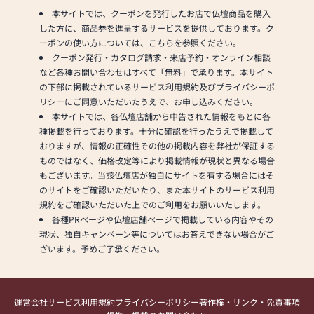
本サイトでは、クーポンを発行したお店で仏壇商品を購入
した方に、商品券を進呈するサービスを提供しております。ク
ーポンの使い方については、こちらを参照ください。
クーポン発行・カタログ請求・来店予約・オンライン相談
など各種お問い合わせはすべて「無料」で承ります。本サイト
の下部に掲載されているサービス利用規約及びプライバシーポ
リシーにご同意いただいたうえで、お申し込みください。
本サイトでは、各仏壇店舗から申告された情報をもとに各
種掲載を行っております。十分に確認を行ったうえで掲載して
おりますが、情報の正確性その他の掲載内容を弊社が保証する
ものではなく、価格改定等により掲載情報が現状と異なる場合
もございます。当該仏壇店が独自にサイトを有する場合にはそ
のサイトをご確認いただいたり、また本サイトのサービス利用
規約をご確認いただいた上でのご利用をお願いいたします。
各種PRページや仏壇店舗ページで掲載している内容やその
現状、独自キャンペーン等についてはお答えできない場合がご
ざいます。予めご了承ください。
運営会社
サービス利用規約
プライバシーポリシー
著作権・リンク・免責事項