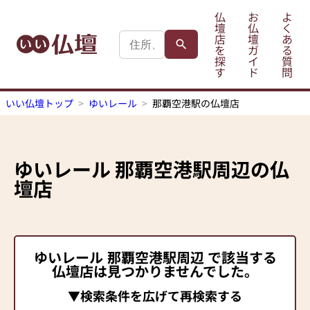
仏
お
よ
壇
仏
く
店
壇
あ
を
ガ
る
探
イ
質
す
ド
問
いい仏壇トップ
ゆいレール
那覇空港駅の仏壇店
ゆいレール
那覇空港駅
周辺の仏
壇店
ゆいレール
那覇空港駅
周辺 で該当する
仏壇店は見つかりませんでした。
▼検索条件を広げて再検索する