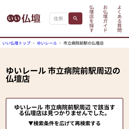
仏
お
よ
壇
仏
く
店
壇
あ
を
ガ
る
探
イ
質
す
ド
問
いい仏壇トップ
ゆいレール
市立病院前駅の仏壇店
ゆいレール
市立病院前駅
周辺の
仏壇店
ゆいレール
市立病院前駅
周辺 で該当す
る仏壇店は見つかりませんでした。
▼検索条件を広げて再検索する