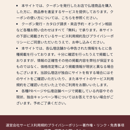
本サイトでは、クーポンを発行したお店で仏壇商品を購入
した方に、商品券を進呈するサービスを提供しております。ク
ーポンの使い方については、こちらを参照ください。
クーポン発行・カタログ請求・来店予約・オンライン相談
など各種お問い合わせはすべて「無料」で承ります。本サイト
の下部に掲載されているサービス利用規約及びプライバシーポ
リシーにご同意いただいたうえで、お申し込みください。
本サイトでは、各仏壇店舗から申告された情報をもとに各
種掲載を行っております。十分に確認を行ったうえで掲載して
おりますが、情報の正確性その他の掲載内容を弊社が保証する
ものではなく、価格改定等により掲載情報が現状と異なる場合
もございます。当該仏壇店が独自にサイトを有する場合にはそ
のサイトをご確認いただいたり、また本サイトのサービス利用
規約をご確認いただいた上でのご利用をお願いいたします。
各種PRページや仏壇店舗ページで掲載している内容やその
現状、独自キャンペーン等についてはお答えできない場合がご
ざいます。予めご了承ください。
運営会社
サービス利用規約
プライバシーポリシー
著作権・リンク・免責事項