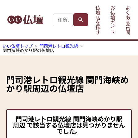
仏
お
よ
壇
仏
く
店
壇
あ
を
ガ
る
探
イ
質
す
ド
問
いい仏壇トップ
門司港レトロ観光線
関門海峡めかり駅の仏壇店
門司港レトロ観光線
関門海峡め
かり駅
周辺の仏壇店
門司港レトロ観光線
関門海峡めかり駅
周辺 で該当する仏壇店は見つかりません
でした。