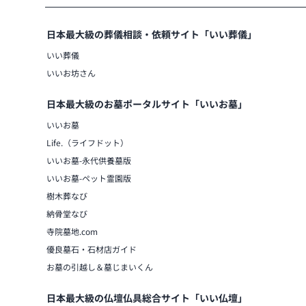
日本最大級の葬儀相談・依頼サイト「いい葬儀」
いい葬儀
いいお坊さん
日本最大級のお墓ポータルサイト「いいお墓」
いいお墓
Life.（ライフドット）
いいお墓-永代供養墓版
いいお墓-ペット霊園版
樹木葬なび
納骨堂なび
寺院墓地.com
優良墓石・石材店ガイド
お墓の引越し＆墓じまいくん
日本最大級の仏壇仏具総合サイト「いい仏壇」