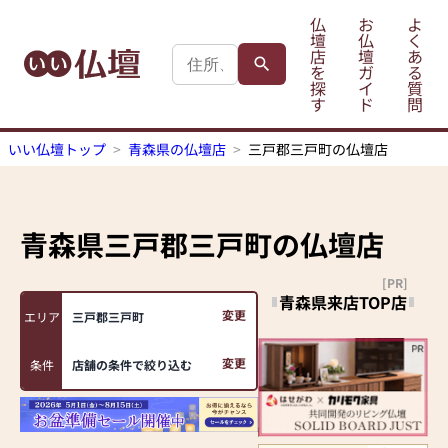
仏
お
よ
壇
仏
く
店
壇
あ
を
ガ
る
探
イ
質
す
ド
問
いい仏壇トップ
青森県の仏壇店
三戸郡三戸町の仏壇店
青森県三戸郡三戸町
の仏壇店
[PR]
青森県来店TOP店
変更
エリア
三戸郡三戸町
変更
条件
店舗の条件で絞り込む