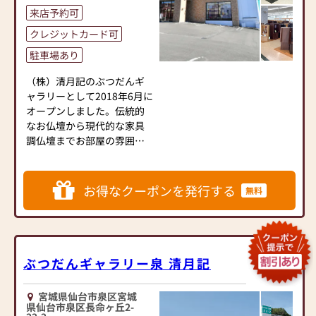
来店予約可
きます。
≪ 安心してご来店いただく
クレジットカード可
為に≫
◆アフターケアもお任せく
ほこだて仏光堂は新型コロ
駐車場あり
ださい◆
ナウイルス感染拡大防止に
ご購入後お困りのことがご
（株）清月記のぶつだんギ
取り組んでいます
ざいましたら何なりとお申
ャラリーとして2018年6月に
■従業員はマスクを着用し
し付けください。
オープンしました。伝統的
ます
お仏壇ご成約のお客様は宮
なお仏壇から現代的な家具
■従業員は手洗い・うが
城県全域配送無料です。
調仏壇までお部屋の雰囲気
い、出社前の検温を実施し
仏壇・お墓・葬儀を手掛け
に合わせてお選びいただけ
ます
るほこだて仏光堂は仏事全
る豊富な品揃えが魅力の大
■店内に消毒液を常備しま
般のサポートをさせていた
型店舗です。仏壇・仏具・墓
す
お得なクーポンを発行する
無料
だきます。
石をゆっくりと見学いただ
■店内に飛沫防止パネルを
ける展示空間となっており、
設置します
お仏壇の品質と価格に自信
展示仏壇140基、展示墓石30
■定期的に店内消毒を実施
があります。
基と、県内最大級の大型展示
します
まずはお下見だけでも結構
店舗です。アクセスも国道
■定期的に換気を実施しま
ぶつだんギャラリー泉 清月記
です。クーポンを発行の上お
286号線沿いに位置してお
す
気軽にご来店ください。
り、地下鉄南北線、仙台南部
■お客様ご来店時に検温と
心よりお待ち申し上げてお
宮城県仙台市泉区宮城
道路、東北自動車道からも
アルコール消毒をお願いし
県仙台市泉区長命ヶ丘2-
ります。