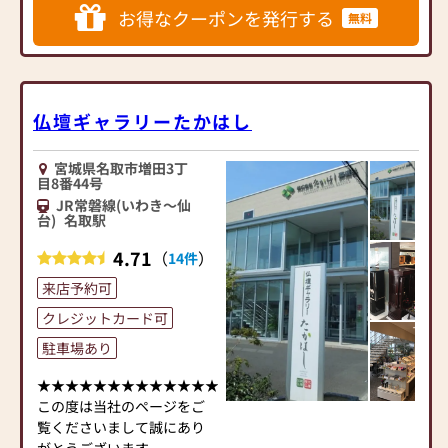
◎仏壇はお墓とセットで本
ただけます。店舗は、市バス
お得なクーポンを発行する
無料
体価格がさらに値引きとな
「郷六」バス停より徒歩３
【営業時間】10：00～18：
ります。
分、県道31号線・作並街道
00
沿いにあります。皆様のご来
【定休日】年末年始(12/29
┌─┐
店をこころよりお待ちして
～1/3)、他定休日(4/1)
│＊│ ご進物の準備にも
おります。
仏壇ギャラリーたかはし
【駐車場】第一広瀬ビル駐
便利
車場、まちくるチケット対
└─┼────────────────────────
応駐車場、ザ・パーク広瀬
進物用線香のほか、お香や
宮城県名取市増田3丁
目8番44号
通をご利用の方にサービス
キャンドルなど、プチギフト
JR常磐線(いわき～仙
券をお渡しいたします
にぴったりの商品もたくさ
台)
名取駅
んあります。お気軽にご来店
ください！
4.71
（
）
14件
来店予約可
【アクセス】
クレジットカード可
・名取バイパス カラオケコ
駐車場あり
ートダジュールさん、パチ
ンコマルハンさんの交差点
★★★★★★★★★★★★★★★
角
この度は当社のページをご
・JR「名取駅」より車で6分
覧くださいまして誠にあり