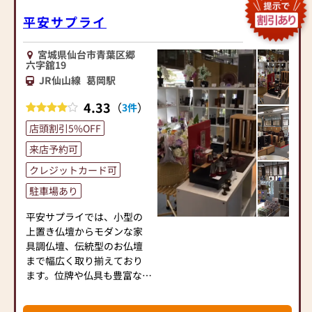
ば通駅や地下鉄広瀬通駅か
│＊│ 仏壇の買い替えサ
らは徒歩5分圏内という好立
平安サプライ
ポート
地。店舗が入るビル裏側に
└─┼────────────────────────
は併設の駐車場があり、車で
仏壇の買い替えをご検討中
宮城県仙台市青葉区郷
もアクセスしやすい店舗で
のお客様には、
六字舘19
す。
状況に応じた買い替え時の
JR仙山線
葛岡駅
注意事項等をご案内いたし
当店は日本で初めて都市型
4.33
（
）
ます。
3件
仏壇を開発した㈱現代仏壇
買い替えに伴う、仏壇の引
店頭割引5%OFF
の直営店で、広々としたワン
取処分（有料）のご相談も
フロアに自社オリジナルの
来店予約可
承ります。
仏壇を常時80基以上展示し
クレジットカード可
ています。最新のお洒落な
┌─┐
駐車場あり
「壁掛けタイプ」から、床
│＊│ お墓とセットでさ
に直接置く「台付きタイ
らにお得に◎
平安サプライでは、小型の
プ」まで幅広いラインナッ
└─┼────────────────────────
上置き仏壇からモダンな家
プの中から、お客様のライ
お墓用品も多数取り揃えて
具調仏壇、伝統型のお仏壇
フスタイルに合わせて、じっ
います。
まで幅広く取り揃えており
くりとお選びいただけます。
墓石の建立・修理等の相談
ます。位牌や仏具も豊富な品
「こんな仏壇が欲しかっ
も承っておりますので、お気
揃えです。葬儀後の法要や相
た。」を、是非当店で体感
軽にご相談ください。
続に関する事までご相談い
してください。