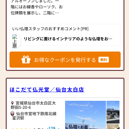
アルオープンしました。一
階にはお線香やローソク、お
位牌類を展示し、二階には
仏壇と仏具を展示していま
す。店内には約100基、イン
いい仏壇スタッフのおすすめコメント[PR]
テリアに合うモダン仏壇を
中心に豊富に取り揃えてお
リビングに置けるインテリアのような仏壇をお探
しのお客様にオススメなのが「仏壇の佐正」。解
ります。
放感あふれる明るい店内にスタイリッシュなモダ
ン仏壇・仏具・位牌が数多く展示されています。
仏壇はもちろん、位牌をお求めのお客様も多数来
■「勾当台公園駅」より徒
店されています。宮城県内で仏壇をお探しのお客
お得なクーポンを発行する
無料
歩1分
様には一度は立ち寄っていただきたい人気店で
す。
仙台市営地下鉄南北線「勾
当台公園駅」より徒歩1分の
場所に構えております。経験
豊富なスタッフが、お客様
ほこだて仏光堂／仙台太白店
にピッタリの商品をご提案
させていただきます。
宮城県仙台市太白区大
※クリスロード商店街の三
野田5-20-6
瀧不動院内には「仲見世
仙台市営地下鉄南北線
店」もあります。（線香・ロ
富沢駅
ーソク・念珠のみ販売）
129