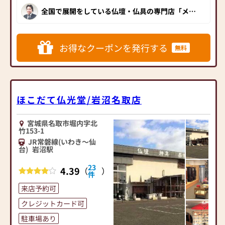
現在）
全国で展開をしている仏壇・仏具の専門店「メモ
リアル仏壇」。中でもメモリアル仏壇 仙台店は、
オリジナル仏壇からインテリアに合う家具調仏壇
仏壇は代々に永く受け継が
まで、約220本以上と地域最大級の豊富な品揃え
を誇る大型店舗です！仙台地区の需要を取り入
れるもの。だからこそお客
れ、家具調仏壇のコーナーを増設。お客様に大変
お得なクーポンを発行する
無料
様との確かな信頼関係を大
好評をいただいております。県外からもご来店さ
れるお客様も多く、専門知識豊富なスタッフの丁
切に、お客様の立場に立っ
寧な接客やお困りごとにすぐに対応していただけ
た徹底したサービスを目指
るアフターフォローも仙台店の魅力のひとつ。宮
城県にお住いの方には是非訪問していただきたい
しております。地域に密着し
おススメの仏壇店です！
た専門店として、高品質の商
ほこだて仏光堂/岩沼名取店
品を量販体制で、しかも心の
こもったきめ細やかなサー
宮城県名取市堀内字北
ビスを添えて皆様にお届け
竹153-1
したい。これが仙和の精神
JR常磐線(いわき～仙
であります。
台)
岩沼駅
皆様のご愛顧に応えるべ
く、今後も安心と真心のこ
23
4.39
（
）
件
もったサービスを第一に、
より多くのお客様と信頼の
来店予約可
絆を結び、仙和の精神と感
クレジットカード可
謝の心を忘れずに邁進して
駐車場あり
まいります。