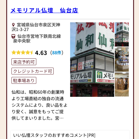
メモリアル仏壇 仙台店
宮城県仙台市泉区天神
沢1-3-27
仙台市営地下鉄南北線
泉中央駅
4.63
（
）
88件
来店予約可
クレジットカード可
駐車場あり
仙和は、昭和60年の創業時
より工場直結の独自の流通
システムにより、良い品をよ
り安く、誠意をもってご提
供してまいりました。宮城
県内に９店舗・山形県内に
２店舗のネットワーク展開
いい仏壇スタッフのおすすめコメント[PR]
をしております。（2018年