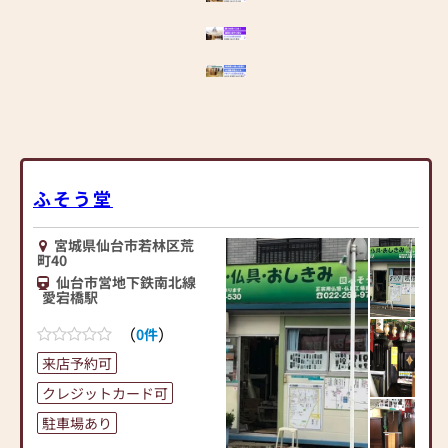
合わせたアドバイスを致し
ます。
■当社は葬儀会社も併用し
ておりますので、いざという
時のご相談も受け付けてい
ます。
■アフターフォローもおま
かせください。
ふそう堂
☆仏壇ギャラリーたかは
し Facebook 更新中☆
宮城県仙台市若林区荒
町40
仙台市営地下鉄南北線
愛宕橋駅
（
）
0件
来店予約可
クレジットカード可
駐車場あり