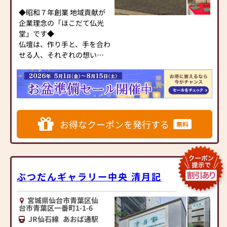
◆昭和７年創業 地域貢献が
仙台泉バイパス店は、平成
企業理念の「ほこだて仏光
７年開設、売場面積200坪。
堂」です◆
地下鉄南北線「泉中央駅」
仏壇は、作り手と、手を合わ
から車で約７分、国道４号
せる人、それぞれの想いが
線沿いにございます。お気軽
宿った「心」そのもの。
にお立ち寄りください。
ほこだて仏光堂は、「心」
を大切に、頼れるお仏壇店
を目指しています。
◆仏壇展示本数は１００本
お得なクーポンを発行する
無料
以上◆
宮城県内に５店舗、福島県
内に１店舗を構えるほこだ
て仏光堂だからできる品揃
えと価格を実現しています。
ぶつだんギャラリー中央 清月記
仙台南店は、仏壇をカテゴ
リー分けしておくことでス
宮城県仙台市青葉区仙
ムーズに商品選びができる
台市青葉区一番町1-1-6
ように工夫しています。
JR仙石線
あおば通駅
大型・中型・小型・本格