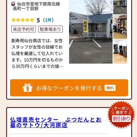
「将来の参考のために…」
仙台市営地下鉄南北線
という方ももちろん大歓迎
長町一丁目駅
です。
5
（
）
1件
お仏壇・お墓やご供養につ
いて相談できる「終活プラ
来店予約可
駐車場あり
ザ」も併設しており、専門ス
タッフが丁寧にご案内しま
創寿苑仙台南店では、女性
す。
スタッフが女性の目線でお
ぜひ「ギャラリーメモリア
仏壇を厳選して仕入れてい
イオンモール新利府 北館
ます。10万円を切るものか
店」へお気軽にお越しくだ
ら30万円くらいまでの価格
さい。
帯を中心に、お求めやすい
スタッフ一同心よりご来店
品揃え。展示品の現品販売
をお待ち申し上げておりま
をメインに、メーカー希望
お得なクーポンを発行する
無料
す。
価格の半額でカタログ販売
も行なっています。国産品も
３分の１ほどを占め、価格
とクオリティの両面から展
示品を選びました。展示数
仏壇直売センター ぶつだんとお
墓のサトウ/大河原店
を限定して余計なコストを
抑え、その分を価格に還元
した販売スタイルです。お届