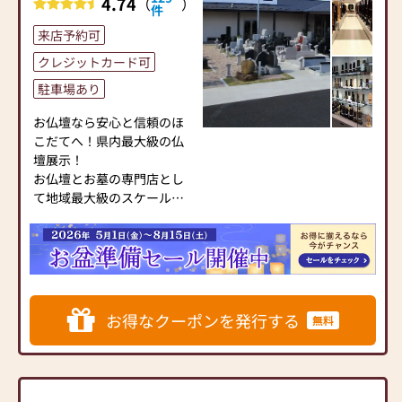
4.74
（
）
件
■豊富なお仏壇の品揃えと
明るく入りやすい店内
来店予約可
白を基調とした明るい店内
クレジットカード可
に、上置(小型)・下台付・ス
駐車場あり
テージタイプなど多くのモ
ダン仏壇をご用意しており
お仏壇なら安心と信頼のほ
ます。全国の有名仏壇メーカ
こだてへ！県内最大級の仏
ーのお仏壇を幅広く扱って
壇展示！
いるので、店頭にない商品も
お仏壇とお墓の専門店とし
カタログからお選びいただ
て地域最大級のスケールで
き、取り寄せて現物を確認可
す！
能です。また、モダン仏壇に
店内には１５０本以上のお
合うお位牌のご用意もござ
仏壇をゆったりとディスプ
います。その他、念珠・線
レーした「ショールーム」
香・ローソク等も豊富に取
型の店舗です。
り揃えております。
お得なクーポンを発行する
無料
◆仏壇展示本数は１５０本
■安心のアフターサービス
以上◆
最適なお仏壇のご提案はも
宮城県内に５店舗、福島県
ちろん、お客様の状況・環
内に１店舗を構えるほこだ
境に合わせてベストなご提