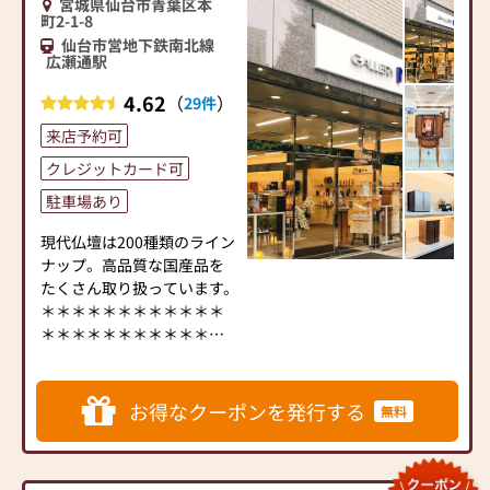
宮城県仙台市青葉区本
い商品もお取り寄せいたし
町2-1-8
ます。ご希望の商品がありま
仙台市営地下鉄南北線
したらご相談ください。
広瀬通駅
4.62
（
）
29件
┌─┐
│＊│ 位牌・仏具も同時
来店予約可
に揃えられるのが嬉しい
クレジットカード可
└─┼────────────────────────
お位牌、仏像、仏具はどの
駐車場あり
宗派にも対応できる豊富な
現代仏壇は200種類のライン
品揃え◎
ナップ。高品質な国産品を
お位牌はご注文から【約２
たくさん取り扱っています。
～３週間】でお渡し可能で
＊＊＊＊＊＊＊＊＊＊＊＊
す。
＊＊＊＊＊＊＊＊＊＊＊＊
仏具はサイズ、色合い、デ
＊＊＊＊＊＊＊＊＊＊＊＊
ザインなどお好きなものを
＊＊
お選びいただけます。
ギャラリーメモリア仙台広
※ペット供養の商品もござ
お得なクーポンを発行する
無料
瀬通店は「現代仏壇」東北
います。
唯一の直営店。
JR仙台駅から徒歩8分、あお
┌─┐