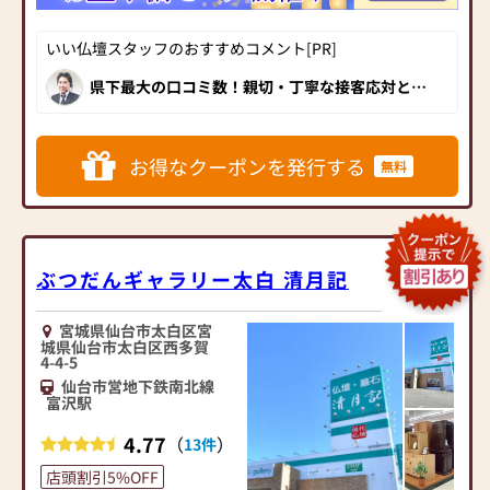
を目指しています。
ご購入後お困りのことがご
■新型コロナウイルス感染
ざいましたら何なりとお申
いい仏壇スタッフのおすすめコメント[PR]
症対策の取り組み
◆仏壇展示本数は１００本
し付けください。
・店頭に消毒液を設置し
以上◆
県下最大の口コミ数！親切・丁寧な接客応対と、
お仏壇ご成約のお客様は宮
ています。
宮城県内に５店舗、福島県
豊富な品揃えが人気の「ほこだて仏光堂」では、
城県全域配送無料です。
インテリア志向の方に最適な家具調仏壇から、存
・お客様から一定の距離
内に１店舗を構えるほこだ
在感溢れる伝統的な唐木仏壇まで、展示100台以
仏壇・お墓・葬儀を手掛け
をあけるよう努めています。
て仏光堂だからできる品揃
上！特に、お手軽な小さなお仏壇は種類も豊富！
るほこだて仏光堂は仏事全
神棚・神徒壇も取り扱っており、位牌・仏像・仏
お得なクーポンを発行する
・定期的に換気を行って
無料
えと価格を実現しています。
具・仏事小物など、幅広く取り扱っています。ま
般のサポートをさせていた
います。
仙台泉店の品揃えはエリア
た、お仏壇だけではなく、お墓や葬儀のご相談を
だきます。
含めて、仏事ごとのすべてをご相談できます。信
・店内の消毒作業を行っ
NO.1です。
頼と実績の創業80余年の定評ある対応力で、親
ています。
商品構成は、伝統仏壇6割、
切・丁寧にしっかりとサポートしてもらえるの
お仏壇の品質と価格に自信
で、安心感も格別です！
モダン仏壇4割と、エリア内
があります。
ぶつだんギャラリー太白 清月記
ではモダン仏壇の品揃えは
まずはお下見だけでも結構
まずはお下見だけでも結構
特に充実しています。
です。クーポンを発行の上お
です。クーポンを発行されて
宮城県仙台市太白区宮
気軽にご来店ください。
城県仙台市太白区西多賀
ご来店くださいませ。
◆お位牌、お念珠等、仏具
4-4-5
心よりお待ち申し上げてお
スタッフ一同、心よりお待
も充実した品揃え◆
仙台市営地下鉄南北線
ります。
ちしております。
お陰様で多くのお客様より
富沢駅
お位牌・仏具のご用命を頂
※ほこだて仏光堂は「安
4.77
（
）
戴しております。
13件
心」「公正」の仏壇公正取
ご宗旨・ご宗派に合った適
店頭割引5%OFF
引協議会 加盟店舗です
切なご提案をさせていただ