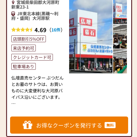
宮城県柴田郡大河原町
けから設置まで弊社スタッ
新東23-1
フが責任を持って対応いた
JR東北本線(黒磯～利
府・盛岡)
大河原駅
します。
今回店内を大幅にリニュー
4.69
（
）
16件
アル。明るく親しみやすい
店舗を目指し様々な種類の
店頭割引5%OFF
仏壇や仏具を多数展示して
来店予約可
おります。
クレジットカード可
創寿苑仙台南店は、国道4号
バイパス沿い、駐車場も完
駐車場あり
備しております。皆様のお越
しをスタッフ一同心よりお
仏壇直売センター ぶつだん
待ちしております。
とお墓のサトウは、お買い
ものに大変便利な大河原バ
【駐車場】５台
イパス沿いにございます。
┌─┐
│＊│ 仏壇展示数【１０
０基 】超！
お得なクーポンを発行する
無料
└─┼────────────────────────
伝統的なものからモダンな