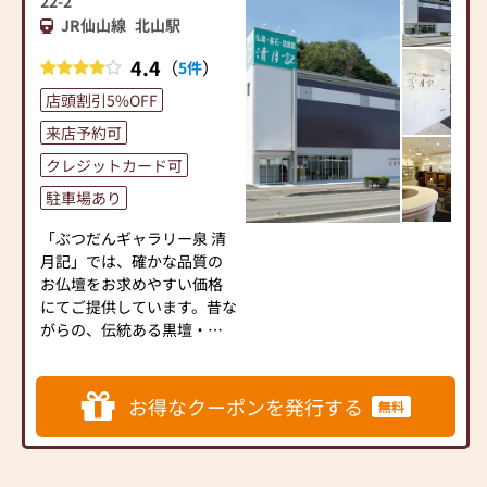
22-2
アクセスの便が良い展示場
ています
JR仙山線
北山駅
です。
※ほこだて仏光堂は「安
また、「ぶつだんギャラリ
心」「公正」の仏壇公正取
4.4
（
）
5件
ー太白 清月記」では、確か
引協議会 加盟店舗です
な品質のお仏壇をお求めや
店頭割引5%OFF
すい価格にてご提供してい
≪ 安心してご来店いただく
来店予約可
ます。昔ながらの、伝統ある
為に≫
黒壇・紫壇のお仏壇はもち
クレジットカード可
ほこだて仏光堂は新型コロ
ろん、お部屋の雰囲気に合
ナウイルス感染拡大防止に
駐車場あり
わせてお選びいただける家
取り組んでいます
具調仏壇など、たくさんのお
「ぶつだんギャラリー泉 清
■従業員はマスクを着用し
仏壇を揃えております。「ぶ
月記」では、確かな品質の
ます
つだんギャラリー太白 清月
お仏壇をお求めやすい価格
■従業員は手洗い・うが
記」ショールームへ是非お
にてご提供しています。昔な
い、出社前の検温を実施し
越し下さい。
がらの、伝統ある黒壇・紫
ます
壇のお仏壇はもちろん、お
■店内に消毒液を常備しま
部屋の雰囲気に合わせてお
す
選びいただける家具調仏壇
■店内に飛沫防止パネルを
お得なクーポンを発行する
無料
など、たくさんのお仏壇を揃
設置します
えております。「ぶつだんギ
■定期的に店内消毒を実施
ャラリー泉 清月記」ショー
します