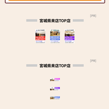
す。
養したいという方に手元供
仏具はサイズ、色合い、デ
養品「虹珠」「グリーフペ
ザインなどお好きなものを
ンダント」「光のしずく」
[PR]
お選びいただけます。
をご用意しております。
宮城県来店TOP店
※ペット供養の商品もござ
います。
店舗は、気仙沼線「南気仙
沼駅」より徒歩にて約4分と
┌─┐
便利な場所にあります。気仙
│＊│ 仏壇の買い替えサ
沼バイパスからも車で4分ほ
ポート
ど、お車でも安心の駐車場完
└─┼────────────────────────
備。遠方から来ても価値が
仏壇の買い替えをご検討中
あるお店です。
[PR]
のお客様には、
宮城県来店TOP店
状況に応じた買い替え時の
注意事項等をご案内いたし
ます。
買い替えに伴う、仏壇の引
取処分（有料）のご相談も
承ります。
┌─┐