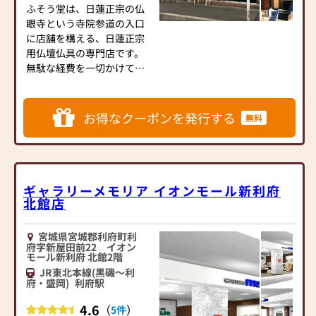
ふそう堂は、日蓮正宗の仏
眼寺という寺院参道の入口
に店舗を構える、日蓮正宗
用仏壇仏具の専門店です。
無駄な経費を一切かけてお
らず、専門店として25年以
上営業しています。
その分、仏壇の価格はかな
お得なクーポンを発行する
無料
りお安くご提供することが
でき、お客様に満足頂いてお
ります。
一般宗派の仏壇は店舗内に
ギャラリーメモリア イオンモール新利府
北館店
展示しておりませんので、情
報が入りましたら総合カタ
ログを確認していただく
宮城県宮城郡利府町利
か、又はカタログにてお選
府字新屋田前22 イオン
モール新利府 北館2階
びいただき郵送の上購入し
JR東北本線(黒磯～利
て頂きます。
府・盛岡)
利府駅
その際も、一切の余分な経
費をかけていないので、カタ
4.6
（
）
5件