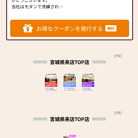
がとうございます。
当社はモダンで洗練された
落ち着ける空間を皆様へご
提供し、じっくりとお仏壇
をご覧いただけます。
お得なクーポンを発行する
無料
仏壇専門スタッフがお客様
のご要望を丁寧にお聞きし
て、アドバイスを致します。
種類も豊富な仏壇のほか、
[PR]
位牌、ローソク、数珠など、
宮城県来店TOP店
仏具の品揃えも豊富に取り
揃え、皆様のご来店を心よ
りお待ちしております。
★★★★★★★★★★★★★★★
◇この春より「仙台箪笥仏
壇」が仲間入り◇
■戸建て・アパート・マン
ション等、お住まいに合わ
[PR]
せたアドバイスを致します。
宮城県来店TOP店
■皆様に寄り添い、親身な
対応を致します。
■お客様の生活スタイルに