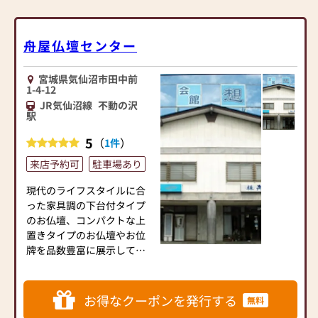
ものまで、種類豊富な仏壇を
展示しており、“地域最安
値”でご提供しております。
舟屋仏壇センター
絵画のように壁に掛けられ
る仏壇「壁壇」など、話題の
宮城県気仙沼市田中前
商品も展示中です！
1-4-12
全国のメーカーのお仏壇を
JR気仙沼線
不動の沢
扱っているため、店頭にな
駅
い商品もお取り寄せいたし
5
（
）
1件
ます。ご希望の商品がありま
したらご相談ください。
来店予約可
駐車場あり
┌─┐
現代のライフスタイルに合
│＊│ 位牌・仏具も同時
った家具調の下台付タイプ
に揃えられるのが嬉しい
のお仏壇、コンパクトな上
└─┼────────────────────────
置きタイプのお仏壇やお位
お位牌、仏像、仏具はどの
牌を品数豊富に展示してい
宗派にも対応できる豊富な
ます。はじめての方にもわか
品揃え◎
りやすく安心してご覧いた
お位牌はご注文から【約２
だけるようになっています。
お得なクーポンを発行する
無料
～３週間】でお渡し可能で
また、大切な方を身近で供