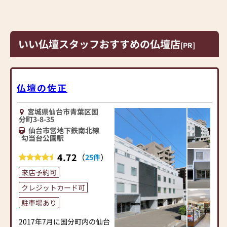
│＊│ お墓とセットでさ
らにお得に◎
└─┼────────────────────────
お墓用品も多数取り揃えて
いい仏壇スタッフおすすめの仏壇店
います。
[PR]
墓石の建立・修理等の相談
も承っておりますので、お気
軽にご相談ください。
仏壇の佐正
◎仏壇はお墓とセットで本
体価格がさらに値引きとな
ります。
宮城県仙台市青葉区国
分町3-8-35
┌─┐
仙台市営地下鉄南北線
勾当台公園駅
│＊│ ご進物の準備にも
便利
4.72
（
）
25件
└─┼────────────────────────
進物用線香のほか、お香や
来店予約可
キャンドルなど、プチギフト
クレジットカード可
にぴったりの商品もたくさ
駐車場あり
んあります。お気軽にご来店
ください！
2017年7月に国分町内の仙台