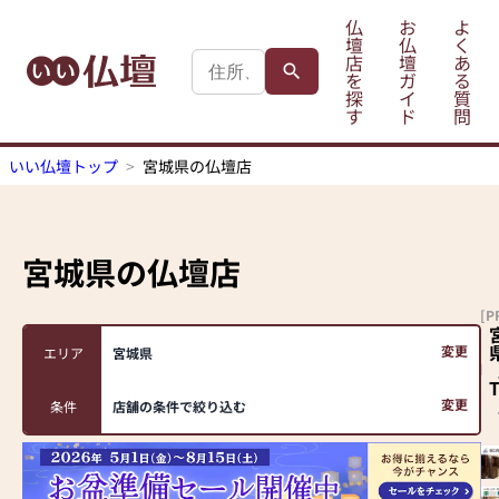
仏
お
よ
壇
仏
く
店
壇
あ
を
ガ
る
探
イ
質
す
ド
問
いい仏壇トップ
宮城県の仏壇店
宮城県
の仏壇店
[P
変更
エリア
宮城県
変更
条件
店舗の条件で絞り込む