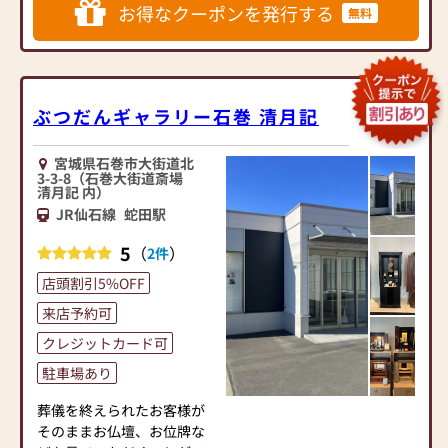
◆大型展示場 仏壇展示本
お得なクーポンを発行する
無料
数は１２０本以上◆
お仏壇の品質と価格に自信
宮城県内に５店舗、福島県
があります。
内に１店舗を構えるほこだ
まずはお下見だけでも結構
て仏光堂だからできる品揃
です。クーポンを発行の上お
えと価格を実現しています。
気軽にご来店ください。
ぶつだんギャラリー石巻 清月記
角田店は窓を大きくとり、明
心よりお待ち申し上げてお
るく開放的なお店を目指し
ります。
宮城県石巻市大街道北
ています。
3-3-8（石巻大街道斎場
お線香1箱だけでも気軽に寄
※ほこだて仏光堂は「安
清月記 内）
ってもらえるお店となるよ
心」「公正」の仏壇公正取
JR仙石線
蛇田駅
う心掛けています。
引協議会 加盟店舗です
5
（
）
2件
お探しのお仏壇がきっと見
つかるはずです。
≪ 安心してご来店いただく
店頭割引5%OFF
為に≫
来店予約可
◆お位牌、お念珠等、仏具
ほこだて仏光堂は新型コロ
も充実した品揃え◆
ナウイルス感染拡大防止に
クレジットカード可
お陰様で多くのお客様より
取り組んでいます
駐車場あり
お位牌・仏具のご用命を頂
■従業員はマスクを着用し
戴しております。
ます
葬儀を終えられたお客様が
ご宗旨・ご宗派に合った適
■従業員は手洗い・うが
そのままお仏壇、お位牌な
切なご提案をさせていただ
い、出社前の検温を実施し