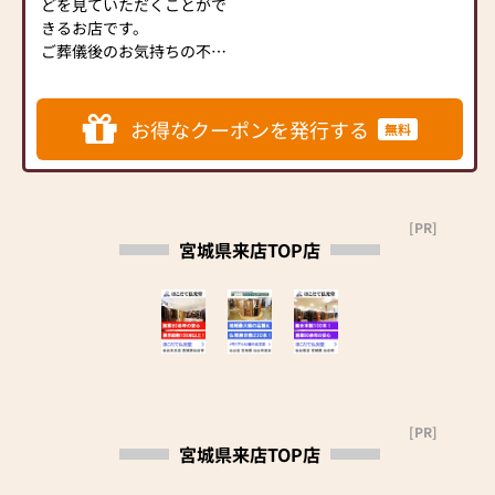
どを見ていただくことがで
きます。
ます
きるお店です。
■店内に消毒液を常備しま
ご葬儀後のお気持ちの不安
◆アフターケアもお任せく
す
を少しでも和らいで頂ける
ださい◆
■店内に飛沫防止パネルを
ようにしております。小さな
ご購入後お困りのことがご
設置します
店舗ですので、より良い商品
お得なクーポンを発行する
無料
ざいましたら何なりとお申
■定期的に店内消毒を実施
をご提案し続けて飽きのこ
し付けください。
します
ない様に努めております。
お仏壇ご成約のお客様は宮
■定期的に換気を実施しま
また、商品数が多すぎない
城県全域配送無料です。
す
ため、悩むことなく選びや
仏壇・お墓・葬儀を手掛け
■お客様ご来店時に検温と
[PR]
すいとお客様から好評をい
宮城県来店TOP店
るほこだて仏光堂は仏事全
アルコール消毒をお願いし
ただいております。「石巻大
般のサポートをさせていた
ています
街道斎場 清月記」同敷地に
だきます。
ありますが、せひお気軽に
ご来店ください。
お仏壇の品質と価格に自信
があります。
まずはお下見だけでも結構
です。クーポンを発行の上お
[PR]
気軽にご来店ください。
宮城県来店TOP店
心よりお待ち申し上げてお
ります。