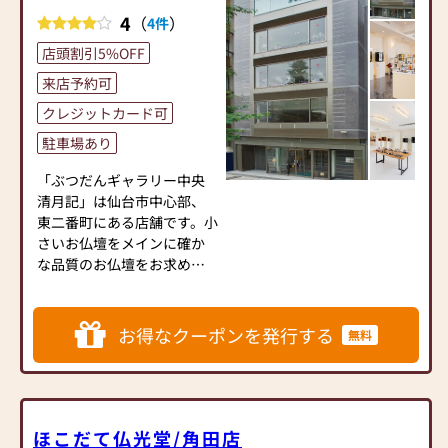
派・モダン・モダン小型と
4
（
）
4件
カテゴリー分けされており、
店頭割引5%OFF
それぞれ２０～３０本の最
新人気仏壇が勢ぞろいして
来店予約可
います。
クレジットカード可
大きさやグレードでざっく
りとブースを選んでいただ
駐車場あり
き、その中からデザインや素
「ぶつだんギャラリー中央
材、お値段などを考慮して
清月記」は仙台市中心部、
最適なお仏壇に絞り込むと
東二番町にある店舗です。小
いう選び方ができるため、
さいお仏壇をメインに確か
とても好評です。
な品質のお仏壇をお求めや
一般的な仏壇屋さんは大き
すい価格にてご提供してい
さも価格やグレードもごち
ます。また、仏壇・仏具はも
ゃまぜに展示しているケー
ちろんのこと、仏事に関する
スが殆どですので“目移りし
お得なクーポンを発行する
無料
相談も受け付けております。
て選びにくい”という声をよ
ぜひお気軽にショールーム
く耳にしますが、当店なら
へ是非お越し下さい。
初めての方でもすんなりと
理想のお仏壇に到達できま
ほこだて仏光堂/角田店
す。