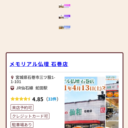
※ほこだて仏光堂は「安
心」「公正」の仏壇公正取
引協議会 加盟店舗です
≪ 安心してご来店いただく
為に≫
ほこだて仏光堂は新型コロ
ナウイルス感染拡大防止に
取り組んでいます
■従業員はマスクを着用し
メモリアル仏壇 石巻店
ます
■従業員は手洗い・うが
宮城県石巻市三ツ股1-
い、出社前の検温を実施し
1-101
ます
JR仙石線
蛇田駅
■店内に消毒液を常備しま
4.85
（
）
す
33件
■店内に飛沫防止パネルを
来店予約可
設置します
クレジットカード可
■定期的に店内消毒を実施
します
駐車場あり