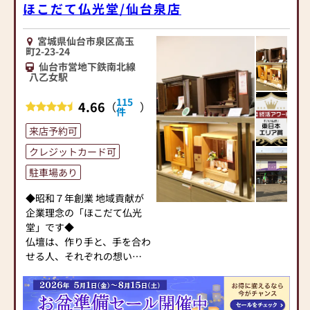
て仏光堂だからできる品揃
案を行えるよう努めており
ほこだて仏光堂/仙台泉店
えと価格を実現しています。
ます。ご購入後も末永くご利
仙台太白店の品揃えはエリ
用いただくためにアフター
宮城県仙台市泉区高玉
アNO.1です。
フォローも行っております。
町2-23-24
お仏壇はもちろん、お線香
例えば、お仏壇の電球が切
仙台市営地下鉄南北線
やろうそくなどの小物の品
八乙女駅
れてしまった時など、仏事の
揃えも充実させ、お盆やお
ことなら何でもお気軽にご
115
彼岸に限らず、
4.66
（
）
連絡ください。
件
日常的にお立ち寄りいただ
・社員による無料配達と設
来店予約可
けるお店です。
置（宮城県内）
・買替に伴う古い仏壇の引
クレジットカード可
◆お位牌、お念珠等、仏具
取り無料
駐車場あり
も充実した品揃え◆
・お仏壇の修理修復
お陰様で多くのお客様より
◆昭和７年創業 地域貢献が
お位牌・仏具のご用命を頂
■地域の皆様のために
企業理念の「ほこだて仏光
戴しております。
仙台市のお客様はもちろん
堂」です◆
ご宗旨・ご宗派に合った適
のこと、宮城県内外からも多
仏壇は、作り手と、手を合わ
切なご提案をさせていただ
くのお客様がいらっしゃい
せる人、それぞれの想いが
きます。
ます。駅徒歩1分の立地です
宿った「心」そのもの。
が、駐車場も完備しており
ほこだて仏光堂は、「心」
◆アフターケアもお任せく
ます。
を大切に、頼れるお仏壇店
ださい◆