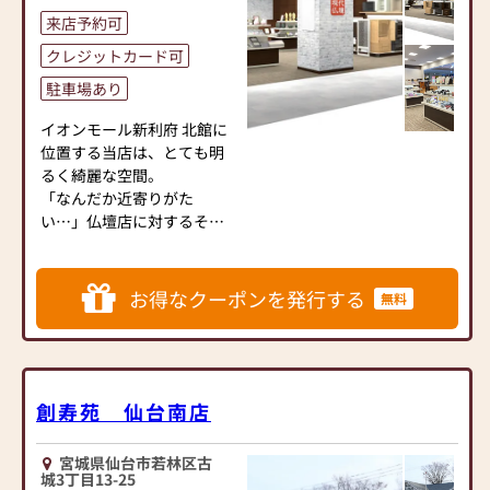
ログ価格の～50%OFF等の価
来店予約可
格で販売をさせていただい
た事例もございます。
クレジットカード可
駐車場あり
お仏壇のご購入を検討され
ている方は、事前に店舗に
イオンモール新利府 北館に
お問い合わせの上、ご来店
位置する当店は、とても明
ください。
るく綺麗な空間。
みなさまのご来店、心より
「なんだか近寄りがた
お待ちしております。
い…」仏壇店に対するそん
なイメージがガラっと変わ
るようなお店となっており
ます。
お得なクーポンを発行する
無料
おしゃれなリビングに合う
モダンな仏壇を約50種類以
上をラインナップ！
マンションでも置き場所に
困らないコンパクトな小型
創寿苑 仙台南店
仏壇や壁掛け仏壇など、人気
商品を多数ご用意しており
宮城県仙台市若林区古
ます。
城3丁目13-25