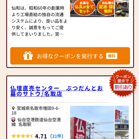
■定期的に換気を実施しま
す
仙和は、昭和60年の創業時
■お客様ご来店時に検温と
より工場直結の独自の流通
アルコール消毒をお願いし
システムにより、良い品をよ
ています
り安く、誠意をもってご提
供してまいりました。宮城
県内に９店舗・山形県内に
２店舗のネットワーク展開
をしております。（2018年
お得なクーポンを発行する
無料
現在）
仏壇は代々に永く受け継が
れるもの。だからこそお客
様との確かな信頼関係を大
仏壇直売センター ぶつだんとお
墓のサトウ/名取店
切に、お客様の立場に立っ
た徹底したサービスを目指
しております。地域に密着し
宮城県名取市増田9-6-
た専門店として、高品質の商
18
品を量販体制で、しかも心の
仙台空港鉄道仙台空港
線
名取駅
こもったきめ細やかなサー
ビスを添えて皆様にお届け
4.71
（
）
21件
したい。これが仙和の精神