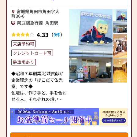
◆お位牌、お念珠等、仏具
宮城県角田市角田字大
も充実した品揃え◆
町36-6
お陰様で多くのお客様より
阿武隈急行線
角田駅
お位牌・仏具のご用命を頂
4.33
（
）
9件
戴しております。
ご宗旨・ご宗派に合った適
来店予約可
切なご提案をさせていただ
クレジットカード可
きます。
駐車場あり
◆アフターケアもお任せく
◆昭和７年創業 地域貢献が
ださい◆
企業理念の「ほこだて仏光
ご購入後お困りのことがご
堂」です◆
ざいましたら何なりとお申
仏壇は、作り手と、手を合わ
し付けください。
せる人、それぞれの想いが
お仏壇ご成約のお客様は宮
宿った「心」そのもの。
城県全域配送無料です。
ほこだて仏光堂は、「心」
仏壇・お墓・葬儀を手掛け
を大切に、頼れるお仏壇店
るほこだて仏光堂は仏事全
を目指しています。
般のサポートをさせていた
だきます。