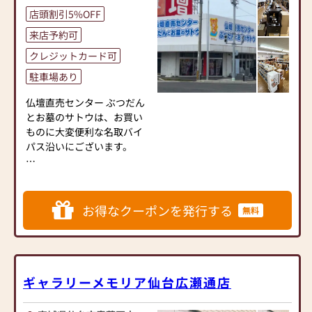
であります。
店頭割引5%OFF
皆様のご愛顧に応えるべ
来店予約可
く、今後も安心と真心のこ
クレジットカード可
もったサービスを第一に、
より多くのお客様と信頼の
駐車場あり
絆を結び、仙和の精神と感
謝の心を忘れずに邁進して
仏壇直売センター ぶつだん
まいります。
とお墓のサトウは、お買い
ものに大変便利な名取バイ
石巻店は、平成24年開設、
パス沿いにございます。
売場面積70坪。
JR虻田駅から車で約５分、
┌─┐
県道398号線沿いにございま
│＊│ 仏壇展示数【１０
す。お気軽にお立ち寄りくだ
０基】超！
お得なクーポンを発行する
無料
さい。
└─┼────────────────────────
伝統的なものからモダンな
ものまで、種類豊富な仏壇を
展示しており、“地域最安
値”でご提供しております。
ギャラリーメモリア仙台広瀬通店
全国のメーカーのお仏壇を
扱っているため、店頭にな