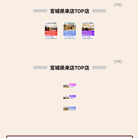
ルームへ是非お越し下さ
■定期的に換気を実施しま
[PR]
い。
す
宮城県来店TOP店
■お客様ご来店時に検温と
アルコール消毒をお願いし
ています
[PR]
宮城県来店TOP店