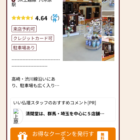
駅
56
4.64
（
）
件
来店予約可
クレジットカード可
駐車場あり
-------------------------------
-----------------------
高崎・渋川線沿いにあ
り、駐車場も広く入りや
すくなっています♬
普段使われるお線香やロ
いい仏壇スタッフのおすすめコメント[PR]
ーソクは勿論、色々な種
類の仏壇、仏具、お位
清閑堂は、群馬・埼玉を中心に５店舗を
展開する仏壇・仏具・墓石の大型専門店
牌、神棚や神具、お墓用
です。地域最大級の豊富な仏壇が展示さ
品と
れ、種類ごとに見やすくレイアウトされ
ています。ベイシアグループの“心”を担
仏事に関する物が数多く
お得なクーポンを発行す
無
当する清閑堂は、明瞭な価格・お客様本
揃っています。
る
料
位の接客が魅力です。群馬県にお住いの