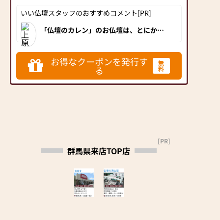
ります。センスのあるデ
いい仏壇スタッフのおすすめコメント[PR]
ザイナーのオリジナル仏
壇は是非とも見て頂きた
「仏壇のカレン」のお仏壇は、とにかく
低価格・高品質！更に、特典付き！嬉し
いです。国産トップメー
い価格と特典サービスがお客様からたい
カー品も多数ございま
へん評判です。特に、人気の家具調仏壇
をお探しの方は必見のお店！地域の皆様
す。
お得なクーポンを発行す
無
に人気のお仏壇が常時50台展示されてい
※同じ条件の場合、他店
る
料
るので、クーポン発行のうえ是非ともお
気軽に訪れてみてください。先々まで末
様よりも1円でも高い場
永くお付き合いのできる地域密着店で、
合はお値引き致します
お墓のご相談も可能です。接客応対の快
適さが地域の皆様から強く支持されてい
（安心価格保証）
る口コミ高評価の仏壇店なので、安心し
てご利用いただけます。
■私たちの想い
私たちの使命は、『価格
以上の感動を心をこめ
[PR]
群馬県来店TOP店
て』としまして、大切な
人との絆を第一に考えて
おります。お客様に「頼
んで良かった」と喜ば
れ、感謝される、真心を
込めたお手伝いを致しま
す。