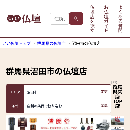
仏
お
よ
壇
仏
く
店
壇
あ
を
ガ
る
探
イ
質
す
ド
問
いい仏壇トップ
群馬県の仏壇店
沼田市の仏壇店
群馬県沼田市
の仏壇店
[PR]
群馬
県来
変更
エリア
沼田市
店
TOP
店
変更
条件
店舗の条件で絞り込む