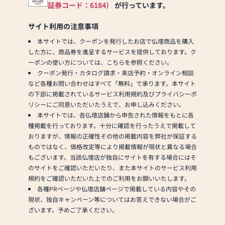
証券コード：6184）
が行っています。
ご来店いただき、まずは
当店の品質・価格を知っ
サイト利用の注意事項
ていただきたいとの想い
本サイトでは、クーポンを発行したお店で仏壇商品を購入
から、ご来店プレゼント
した方に、商品券を進呈するサービスを提供しております。ク
を進呈しております。ご
ーポンの使い方については、こちらを参照ください。
来店時に「いい仏壇」見
クーポン発行・カタログ請求・来店予約・オンライン相談
たとスタッフへお伝えく
など各種お問い合わせはすべて「無料」で承ります。本サイト
ださい。何度も買い替え
の下部に掲載されているサービス利用規約及びプライバシーポ
ることのない「お仏
リシーにご同意いただいたうえで、お申し込みください。
壇」。お仏壇は、材質や
本サイトでは、各仏壇店舗から申告された情報をもとに各
製造工程、デザイン等に
種掲載を行っております。十分に確認を行ったうえで掲載して
より価格はさまざまで
おりますが、情報の正確性その他の掲載内容を弊社が保証する
す。墓石・仏壇 カレンで
ものではなく、価格改定等により掲載情報が現状と異なる場合
は、ご来店されるお客様
もございます。当該仏壇店が独自にサイトを有する場合にはそ
がご満足いただけるよう
のサイトをご確認いただいたり、また本サイトのサービス利用
丁寧にご説明いたしま
規約をご確認いただいた上でのご利用をお願いいたします。
す。写真等ではなかなか
各種PRページや仏壇店舗ページで掲載している内容やその
わからない質感や色味な
現状、独自キャンペーン等についてはお答えできない場合がご
どをご来店されて実際に
ざいます。予めご了承ください。
ご覧ください。ご来店を
心よりお待ち致しており