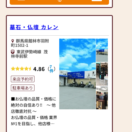
方には是非訪問していただきたいおスス
最近は様々な仏具が出て
メの仏壇店です。
いますので、今まで興味
のない方でも来店される
と
墓石・仏壇 カレン
新しい発見があるかもし
れません。
群馬県館林市羽附
町1502-1
特に食べ物や飲み物をロ
東武伊勢崎線
茂
ーソクで作った「故人の
林寺前駅
好物シリーズ」はお勧め
です。
7
4.86
（
）
件
かわいいカメ親子と従業
員一同が御来店をお待ち
来店予約可
しております。
駐車場あり
まずはお下見だけでも結
■お仏壇の品質・価格に
構です。
絶対の自信あり‼ ～ 他
クーポンを発行のうえ、
店徹底対抗 ～
お気軽にご来店くださ
お仏壇の品質・価格 業界
い。
№1を目指し、他店様に
負けないご案内をしてお