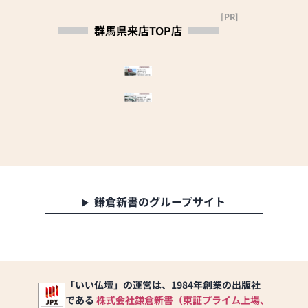
[PR]
■安心のアフターサービ
群馬県来店TOP店
ス
最適なお仏壇のご提案は
もちろん、お客様の状
況・環境に合わせてベス
トなご提案を行えるよう
努めております。各種オ
リジナルサービス品もあ
り、ご購入後も末永くご
利用いただくためにアフ
ターフォローも行ってお
ります。
・基本無料配達 設置
鎌倉新書のグループサイト
・買替に伴う古い仏壇の
引取り無料（お買い上げ
10万円以上）
・お仏壇 お墓のセット購
入特別割引あり
「いい仏壇」の運営は、1984年創業の出版社
■ご来店された方にミニ
である
株式会社鎌倉新書（東証プライム上場、
線香をプレゼント！