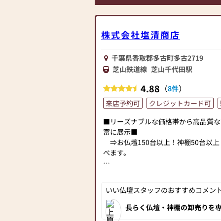
ク家具」との協同開発で、現代の住宅
壇を作っています。他にも国内の家具
げたお仏壇コレクションがあり、祈る
株式会社塩清商店
しいカタチを提案します。
千葉県香取郡多古町多古2719
≪はせがわ店舗サービスのご案内≫
●仏壇・仏具・お墓・相続・遺品整理
芝山鉄道線
芝山千代田駅
●ご来店予約(ページ内の「来店予約
4.88
（
）
8件
さい)
●お電話(ご相談や商品のご注文を承
来店予約可
クレジットカード可
い仏壇を見た」とお伝えください)
●訪問(はせがわの専門スタッフがご
■リーズナブルな価格帯から高品質な
続きを致します)
富に展示■
⇒お仏壇150台以上！神棚50台以
≪お仏壇のはせがわよりお客様へ≫
べます。
「仏壇や仏具をお探しでしたら、ぜひ
越しください。当店は幅広い品揃えと
塩清商店なら、リビングやダイニング
お客様をお迎えしています。
るお部屋にピッタリのお仏壇が見つか
いい仏壇スタッフのおすすめコメント[
仏壇には様々な種類がございます。伝
お求めやすいリーズナブルな商品から
ダンなデザインの仏壇、またコンパク
富な種類とサイズを取り揃えています
長らく仏壇・神棚の卸売りを
ど、お客様のご要望に合わせて選ぶこ
域の皆様に少しでも貢献した
で選べます。
揃えは品質・価格ともに他に