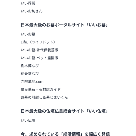
▼神棚・神具
いい葬儀
オリジナル神棚、木曽桧、桧、屋久杉
いいお坊さん
社、三社、五社、神殿、入母屋、切妻
イズを常時50本以上展示。
日本最大級のお墓ポータルサイト「いいお墓」
丁寧な造りでご好評いただいておりま
いいお墓
ご質問やご不安などがありましたらお
Life.（ライフドット）
い。
いいお墓-永代供養墓版
専門知識豊かなスタッフが仏事全般に
サポートさせていただきます。
いいお墓-ペット霊園版
お仏壇の納品後も丁寧なアフターケア
樹木葬なび
様のニーズに合わせ特注品にも対応し
納骨堂なび
ご来店をお待ちしております。
寺院墓地.com
優良墓石・石材店ガイド
お墓の引越し＆墓じまいくん
日本最大級の仏壇仏具総合サイト「いい仏壇」
いい仏壇
今、求められている「終活情報」を幅広く発信