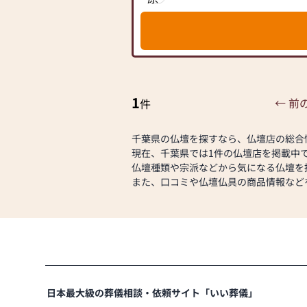
素材や彫刻、仏像の種類も豊富にご用
お買い上げ後も安心の万全サポート！
心からご供養いただける仏壇を見つけ
丁寧なご提案と接客を心掛けておりま
さらに、仏具も充実しております。位
にご来店ください。
花立てなど、お仏壇のセットや個別の
ております。お好みやご自宅のお仏壇
【本店】約100坪の広々とした店内！
ただけます。
モダン仏壇、伝統型仏壇、関東型仏壇
当店の魅力は、品質と価格のバランス
等、幅広く豊富な商品を展示していま
1
← 前
件
ず、お求めやすい価格を実現していま
用いただけるような耐久性のある商品
【新館ギャラリー】お勧めの厳選商品
ので、安心してお買い物をお楽しみい
人気のモダン仏壇、モダン仏具を展示
千葉県の仏壇を探すなら、仏壇店の総合
また、スタッフ一同、お客様のご要望
現在、千葉県では1件の仏壇店を掲載中
ます。お仏壇や仏具に関するご質問や
▼仏壇・仏具
仏壇種類や宗派などから気になる仏壇を
えし、最適なアドバイスをいたします
仏間などの鴨居、柱と柱の間に隙間な
また、口コミや仏壇仏具の商品情報など
最優先に考え、心からのおもてなしを
防止効果もある「はめ込み仏壇（関東
お仏壇のはせがわでは、お客様の大切
上展示。
お手伝いさせていただきます。ぜひ一
人気のモダン仏壇から、黒檀・紫檀、
さい。心地よい空間で、お仏壇や仏具
用した伝統的な唐木仏壇を常時約15
スタッフ一同、心よりお待ちしており
ています。
それぞれのお仏壇に最適な仏具も品揃
ます。
日本最大級の葬儀相談・依頼サイト「いい葬儀」