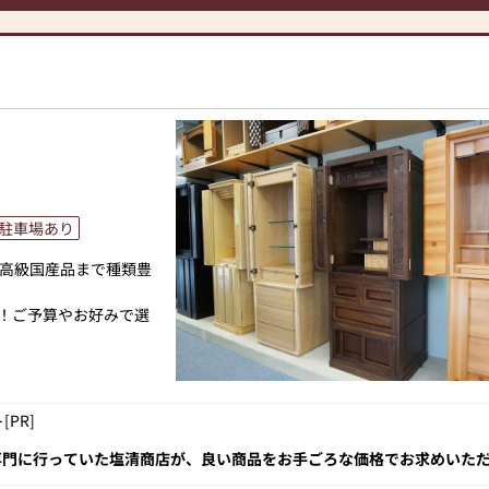
にあったモダンなお仏
専門メーカーと作り上
人と偲ぶ人をつなぐ新
のご相談
ボタン」からお申込くだ
ります。お電話時に「い
駐車場あり
相談や商品ご購入のお手
高級国産品まで種類豊
上！ご予算やお好みで選
お仏壇のはせがわにお
リーズナブルな価格で
、洋室・和室、あらゆ
ります！
PR]
統的な木製の仏壇やモ
良質な国産品まで、豊
トなサイズの仏壇な
ので、ご予算やお好み
専門に行っていた塩清商店が、良い商品をお手ごろな価格でお求めいた
とができます。仏壇の
いとの想いから地元の香取郡多古町にショールームをオープン。卸売り
類を見ません。ココに行けば見つかる！まさにそんな仏壇店です。