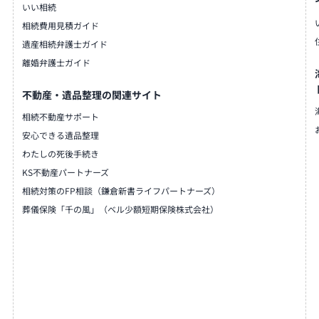
いい相続
、本欅などの材質、一
相続費用見積ガイド
などの豊富な種類、サ
遺産相続弁護士ガイド
す。
離婚弁護士ガイド
気軽にご相談くださ
不動産・遺品整理の関連サイト
相続不動産サポート
親切丁寧にしっかりと
安心できる遺品整理
を実施し、修理やお客
わたしの死後手続き
ています。
KS不動産パートナーズ
相続対策のFP相談（鎌倉新書ライフパートナーズ）
葬儀保険「千の風」（ベル少額短期保険株式会社）