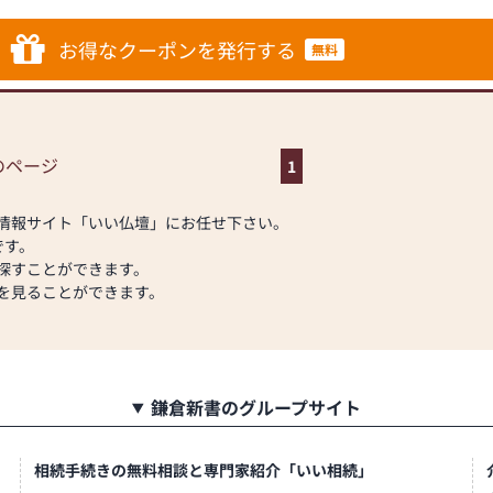
意しておりますので、
ていただけます。
すので、どうぞお気軽
お得なクーポンを発行する
無料
牌や線香、ろうそくや
アイテムも豊富に揃え
に合わせて、お求めい
、仏具、神棚、神具
です。品質に妥協せ
す。
のページ
1
す。お客様に長くご利
を取り扱っております
がズラリ！
ただけます。
しています。
情報サイト「いい仏壇」にお任せ下さい。
に丁寧にお応えいたし
です。
ご相談にも親身にお答
探すことができます。
。お客様のご満足度を
くピッタリ収まり転倒
を見ることができます。
提供いたします。
仏壇）」を常時50本以
なご供養に寄り添い、
度、当店にお越しくだ
銘木の屋久杉、欅を使
をご覧いただけます。
0本以上の仏壇を展示し
ます。」
鎌倉新書のグループサイト
え豊富に取り扱ってい
相続手続きの無料相談と専門家紹介「いい相続」