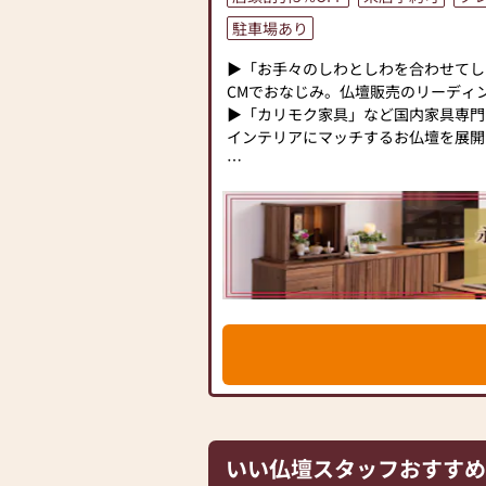
駐車場あり
▶「お手々のしわとしわを合わせてし
CMでおなじみ。仏壇販売のリーディ
▶「カリモク家具」など国内家具専門
インテリアにマッチするお仏壇を展開
◆◆ お陰様で創業94年 ◆◆
国内130店舗以上のスケールメリッ
業以来、親切・丁寧な説明と対応を心が
のお仏壇、約3,000基のお墓を納め
せがわ」では、さまざまな供養（対話
提案しております。ご自身、ご家族に
て、迷うことや、お困りのことなどご
お気軽にご相談ください。店内にはお
牌・お線香・お念珠等、豊富にご用意し
種類以上の組み合わせの中からお客様
具をご提案いたします。
≪「カリモク家具」との協同開発≫
いい仏壇スタッフおすすめ
お仏壇のはせがわは、日本を代表する