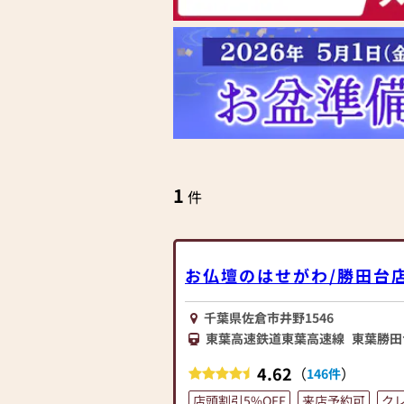
1
件
お仏壇のはせがわ/勝田台
千葉県佐倉市井野1546
東葉高速鉄道東葉高速線
東葉勝田
4.62
（
）
146件
店頭割引5%OFF
来店予約可
ク