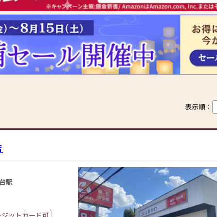
表示順：
店
台駅
レジットカード可