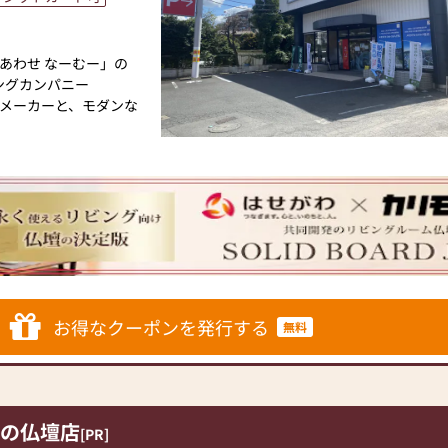
あわせ なーむー」の
ングカンパニー
メーカーと、モダンな
トと東証上場の信頼。創
け、年間約25,000基
ています。「お仏壇のは
の場づくり）の形をご
あった供養の形につい
ざいましたら、ぜひ、
仏壇・お仏具・お位
お得なクーポンを発行する
無料
ております。1,000
に合ったお仏壇・お仏
の仏壇店
[PR]
家具メーカー「カリモ