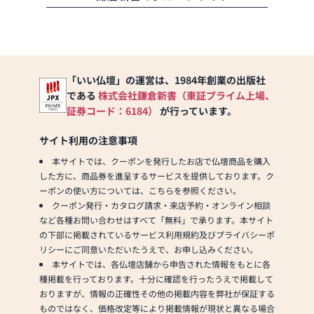
電話時に「いい仏壇を見
壇、関東型仏壇、仏具、
た」とお伝えください)
神棚、神具等、幅広く豊
●訪問(はせがわの専門
富な商品を展示していま
スタッフがご相談や商品
す。
ご購入のお手続きを致し
「いい仏壇」の運営は、1984年創業の出版社
ます)
【新館ギャラリー】お勧
である
株式会社鎌倉新書（東証プライム上場、
めの厳選商品がズラリ！
証券コード：6184）
が行っています。
≪お仏壇のはせがわより
人気のモダン仏壇、モダ
お客様へ≫
ン仏具を展示していま
サイト利用の注意事項
「仏壇や仏具をお探しで
す。
したら、ぜひお仏壇のは
本サイトでは、クーポンを発行したお店で仏壇商品を購入
せがわにお越しくださ
▼仏壇・仏具
した方に、商品券を進呈するサービスを提供しております。ク
い。当店は幅広い品揃え
仏間などの鴨居、柱と柱
ーポンの使い方については、こちらを参照ください。
とリーズナブルな価格で
の間に隙間なくピッタリ
クーポン発行・カタログ請求・来店予約・オンライン相談
お客様をお迎えしていま
収まり転倒防止効果もあ
など各種お問い合わせはすべて「無料」で承ります。本サイト
す。
る「はめ込み仏壇（関東
の下部に掲載されているサービス利用規約及びプライバシーポ
仏壇には様々な種類がご
仏壇）」を常時50本以上
リシーにご同意いただいたうえで、お申し込みください。
ざいます。伝統的な木製
展示。
本サイトでは、各仏壇店舗から申告された情報をもとに各
の仏壇やモダンなデザイ
人気のモダン仏壇から、
種掲載を行っております。十分に確認を行ったうえで掲載して
ンの仏壇、またコンパク
黒檀・紫檀、銘木の屋久
おりますが、情報の正確性その他の掲載内容を弊社が保証する
トなサイズの仏壇など、
杉、欅を使用した伝統的
ものではなく、価格改定等により掲載情報が現状と異なる場合