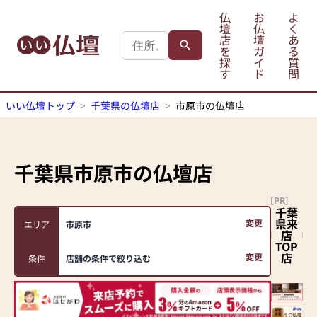
仏
お
よ
壇
仏
く
店
壇
あ
を
ガ
る
探
イ
質
す
ド
問
いい仏壇トップ
千葉県の仏壇店
市原市の仏壇店
千葉県市原市
の仏壇店
[PR]
千葉
県来
変更
エリア
市原市
店
TOP
店
変更
条件
店舗の条件で絞り込む