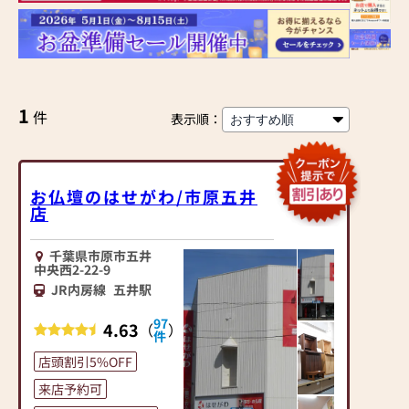
1
件
表示順：
お仏壇のはせがわ/市原五井
店
千葉県市原市五井
中央西2-22-9
JR内房線
五井駅
97
4.63
（
）
件
店頭割引5%OFF
来店予約可