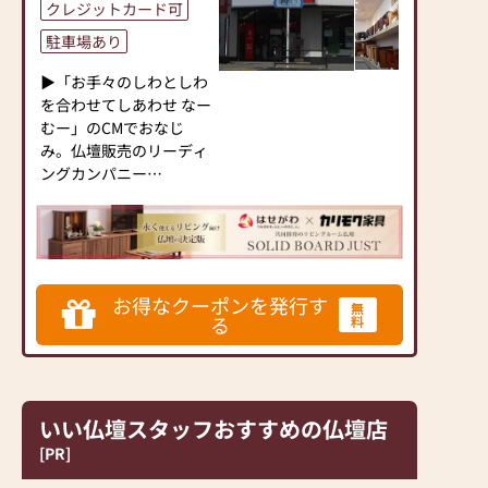
クレジットカード可
駐車場あり
▶「お手々のしわとしわ
を合わせてしあわせ なー
むー」のCMでおなじ
み。仏壇販売のリーディ
ングカンパニー
▶「カリモク家具」など
国内家具専門メーカー
と、モダンなインテリア
にマッチするお仏壇を展
開
お得なクーポンを発行す
無
る
料
◆◆ お陰様で創業94年
◆◆
国内130店舗以上のスケ
ールメリットと東証上場
いい仏壇スタッフおすすめの仏壇店
の信頼。創業以来、親
切・丁寧な説明と対応を
[PR]
心がけ、年間約25,000基