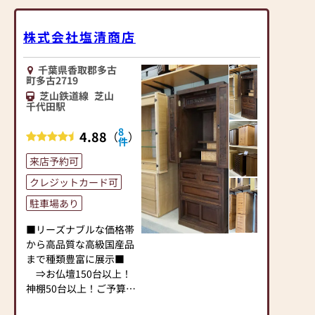
のお仏壇、約3,000基の
お墓を納めています。
「お仏壇のはせがわ」で
株式会社塩清商店
は、さまざまな供養（対
話の場づくり）の形をご
千葉県香取郡多古
提案しております。ご自
町多古2719
身、ご家族にあった供養
芝山鉄道線
芝山
千代田駅
の形について、迷うこと
や、お困りのことなどご
8
4.88
（
）
ざいましたら、ぜひ、お
件
気軽にご相談ください。
来店予約可
店内にはお仏壇・お仏
具・お位牌・お線香・お
クレジットカード可
念珠等、豊富にご用意し
駐車場あり
ております。1,000種類
以上の組み合わせの中か
■リーズナブルな価格帯
らお客様に合ったお仏
から高品質な高級国産品
壇・お仏具をご提案いた
まで種類豊富に展示■
します。
⇒お仏壇150台以上！
神棚50台以上！ご予算や
≪「カリモク家具」との
お好みで選べます。
協同開発≫