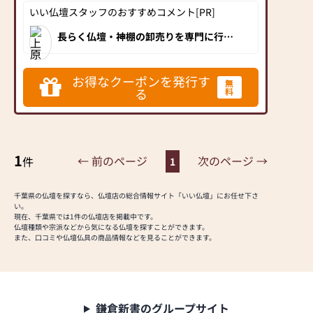
いい仏壇スタッフのおすすめコメント[PR]
お仏壇のはせがわは、日
塩清商店なら、リビング
本を代表する家具メーカ
やダイニング、洋室・和
長らく仏壇・神棚の卸売りを専門に行っ
ー「カリモク家具」との
ていた塩清商店が、良い商品をお手ごろ
室、あらゆるお部屋にピ
な価格でお求めいただくことで、地域の
協同開発で、現代の住宅
ッタリのお仏壇が見つか
皆様に少しでも貢献したいとの想いから
にあったモダンなお仏壇
地元の香取郡多古町にショールームをオ
ります！
お得なクーポンを発行す
無
ープン。卸売りだから出来る品揃えは品
を作っています。他にも
お求めやすいリーズナブ
る
料
質・価格ともに他に類を見ません。ココ
国内の家具専門メーカー
に行けば見つかる！まさにそんな仏壇店
ルな商品から良質な国産
です。
と作り上げたお仏壇コレ
品まで、豊富な種類とサ
クションがあり、祈る人
イズを取り揃えています
と偲ぶ人をつなぐ新しい
ので、ご予算やお好みで
1
← 前のページ
次のページ →
件
カタチを提案します。
1
選べます。
お買い上げ後も安心の万
≪はせがわ店舗サービス
全サポート！
千葉県の仏壇を探すなら、仏壇店の総合情報サイト「いい仏壇」にお任せ下さ
のご案内≫
い。
丁寧なご提案と接客を心
現在、千葉県では1件の仏壇店を掲載中です。
●仏壇・仏具・お墓・相
掛けておりますので、ど
仏壇種類や宗派などから気になる仏壇を探すことができます。
続・遺品整理のご相談
うぞお気軽にご来店くだ
また、口コミや仏壇仏具の商品情報などを見ることができます。
●ご来店予約(ページ内
さい。
の「来店予約ボタン」か
らお申込ください)
【本店】約100坪の広々
●お電話(ご相談や商品
とした店内！
鎌倉新書のグループサイト
のご注文を承ります。お
モダン仏壇、伝統型仏