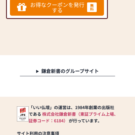
想いから地元の香取郡多古町にショー
室・和室、あらゆるお
お得なクーポンを発行
無
ルームをオープン。卸売りだから出来
部屋にピッタリのお仏
する
料
る品揃えは品質・価格ともに他に類を
見ません。ココに行けば見つかる！ま
壇が見つかります！
さにそんな仏壇店です。
お求めやすいリーズナ
ブルな商品から良質な
国産品まで、豊富な種
類とサイズを取り揃え
ていますので、ご予算
やお好みで選べます。
お買い上げ後も安心の
万全サポート！
鎌倉新書のグループサイト
丁寧なご提案と接客を
心掛けておりますの
で、どうぞお気軽にご
来店ください。
【本店】約100坪の
「いい仏壇」の運営は、1984年創業の出版社
広々とした店内！
である
株式会社鎌倉新書（東証プライム上場、
モダン仏壇、伝統型仏
証券コード：6184）
が行っています。
壇、関東型仏壇、仏
具、神棚、神具等、幅
サイト利用の注意事項