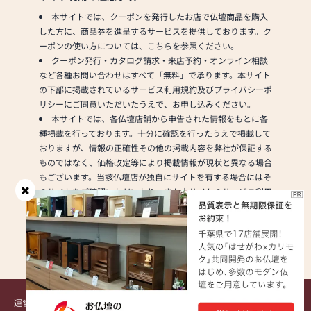
広く豊富な商品を展示
しています。
本サイトでは、クーポンを発行したお店で仏壇商品を購入
した方に、商品券を進呈するサービスを提供しております。ク
【新館ギャラリー】お
ーポンの使い方については、こちらを参照ください。
勧めの厳選商品がズラ
クーポン発行・カタログ請求・来店予約・オンライン相談
リ！
など各種お問い合わせはすべて「無料」で承ります。本サイト
人気のモダン仏壇、モ
の下部に掲載されているサービス利用規約及びプライバシーポ
ダン仏具を展示してい
リシーにご同意いただいたうえで、お申し込みください。
ます。
本サイトでは、各仏壇店舗から申告された情報をもとに各
種掲載を行っております。十分に確認を行ったうえで掲載して
▼仏壇・仏具
おりますが、情報の正確性その他の掲載内容を弊社が保証する
仏間などの鴨居、柱と
ものではなく、価格改定等により掲載情報が現状と異なる場合
柱の間に隙間なくピッ
もございます。当該仏壇店が独自にサイトを有する場合にはそ
タリ収まり転倒防止効
のサイトをご確認いただいたり、また本サイトのサービス利用
果もある「はめ込み仏
規約をご確認いただいた上でのご利用をお願いいたします。
壇（関東仏壇）」を常
各種PRページや仏壇店舗ページで掲載している内容やその
時50本以上展示。
現状、独自キャンペーン等についてはお答えできない場合がご
人気のモダン仏壇か
ざいます。予めご了承ください。
ら、黒檀・紫檀、銘木
の屋久杉、欅を使用し
た伝統的な唐木仏壇を
運営会社
サービス利用規約
プライバシーポリシー
著作権・リンク・免責事項
常時約150本以上の仏