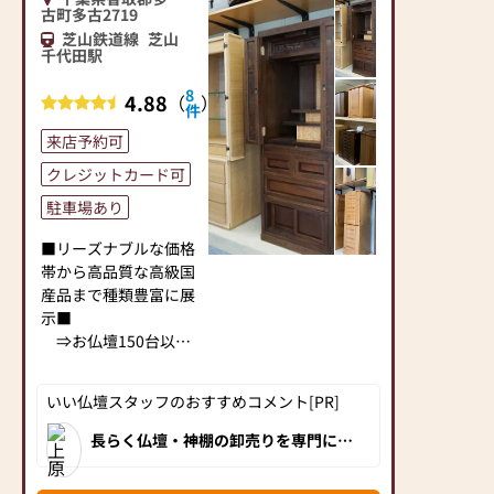
古町多古2719
芝山鉄道線
芝山
千代田駅
8
4.88
（
）
件
来店予約可
クレジットカード可
駐車場あり
■リーズナブルな価格
帯から高品質な高級国
産品まで種類豊富に展
示■
⇒お仏壇150台以
上！神棚50台以上！ご
予算やお好みで選べま
いい仏壇スタッフのおすすめコメント[PR]
す。
長らく仏壇・神棚の卸売りを専門に行
っていた塩清商店が、良い商品をお手
塩清商店なら、リビン
ごろな価格でお求めいただくことで、
グやダイニング、洋
地域の皆様に少しでも貢献したいとの