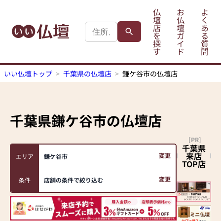
仏
お
よ
壇
仏
く
店
壇
あ
を
ガ
る
探
イ
質
す
ド
問
いい仏壇トップ
千葉県の仏壇店
鎌ケ谷市の仏壇店
千葉県鎌ケ谷市
の仏壇店
[PR]
千葉県
来店
変更
エリア
鎌ケ谷市
TOP店
変更
条件
店舗の条件で絞り込む