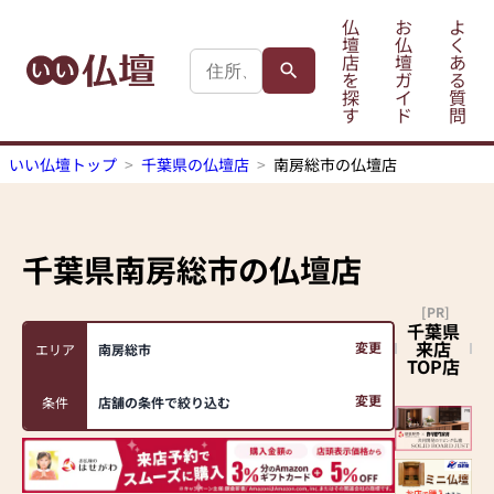
仏
お
よ
壇
仏
く
店
壇
あ
を
ガ
る
探
イ
質
す
ド
問
いい仏壇トップ
千葉県の仏壇店
南房総市の仏壇店
千葉県南房総市
の仏壇店
[PR]
千葉県
来店
変更
エリア
南房総市
TOP店
変更
条件
店舗の条件で絞り込む