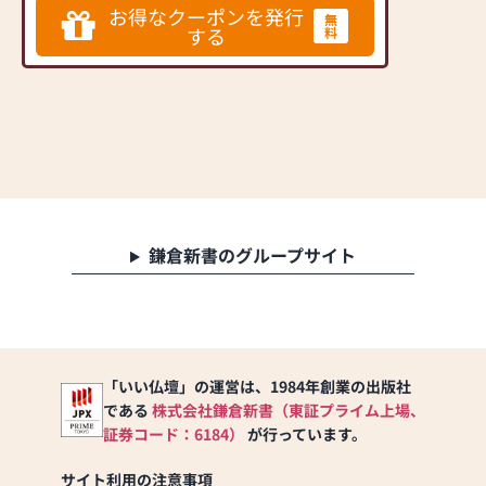
想いから地元の香取郡多古町にショー
室・和室、あらゆるお
お得なクーポンを発行
無
ルームをオープン。卸売りだから出来
部屋にピッタリのお仏
する
料
る品揃えは品質・価格ともに他に類を
見ません。ココに行けば見つかる！ま
壇が見つかります！
さにそんな仏壇店です。
お求めやすいリーズナ
ブルな商品から良質な
国産品まで、豊富な種
類とサイズを取り揃え
ていますので、ご予算
やお好みで選べます。
お買い上げ後も安心の
万全サポート！
鎌倉新書のグループサイト
丁寧なご提案と接客を
心掛けておりますの
で、どうぞお気軽にご
来店ください。
【本店】約100坪の
「いい仏壇」の運営は、1984年創業の出版社
広々とした店内！
である
株式会社鎌倉新書（東証プライム上場、
モダン仏壇、伝統型仏
証券コード：6184）
が行っています。
壇、関東型仏壇、仏
具、神棚、神具等、幅
サイト利用の注意事項