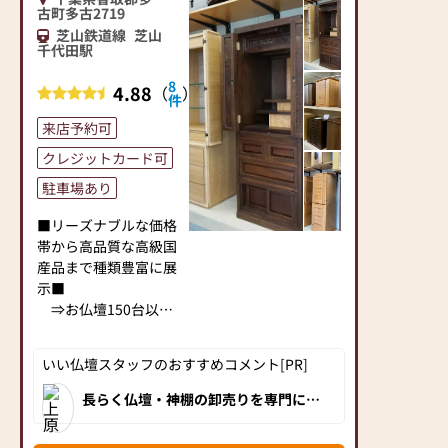
古町多古2719
芝山鉄道線
芝山
千代田駅
8
4.88
（
）
件
来店予約可
クレジットカード可
駐車場あり
■リーズナブルな価格
帯から高品質な高級国
産品まで種類豊富に展
示■
⇒お仏壇150台以
上！神棚50台以上！ご
予算やお好みで選べま
いい仏壇スタッフのおすすめコメント[PR]
す。
長らく仏壇・神棚の卸売りを専門に行
っていた塩清商店が、良い商品をお手
塩清商店なら、リビン
ごろな価格でお求めいただくことで、
グやダイニング、洋
地域の皆様に少しでも貢献したいとの