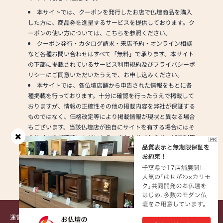
広く豊富な商品を展示
しています。
本サイトでは、クーポンを発行したお店で仏壇商品を購入
した方に、商品券を進呈するサービスを提供しております。ク
【新館ギャラリー】お
ーポンの使い方については、こちらを参照ください。
勧めの厳選商品がズラ
クーポン発行・カタログ請求・来店予約・オンライン相談
リ！
など各種お問い合わせはすべて「無料」で承ります。本サイト
人気のモダン仏壇、モ
の下部に掲載されているサービス利用規約及びプライバシーポ
ダン仏具を展示してい
リシーにご同意いただいたうえで、お申し込みください。
ます。
本サイトでは、各仏壇店舗から申告された情報をもとに各
種掲載を行っております。十分に確認を行ったうえで掲載して
▼仏壇・仏具
おりますが、情報の正確性その他の掲載内容を弊社が保証する
仏間などの鴨居、柱と
ものではなく、価格改定等により掲載情報が現状と異なる場合
柱の間に隙間なくピッ
もございます。当該仏壇店が独自にサイトを有する場合にはそ
タリ収まり転倒防止効
のサイトをご確認いただいたり、また本サイトのサービス利用
果もある「はめ込み仏
規約をご確認いただいた上でのご利用をお願いいたします。
壇（関東仏壇）」を常
各種PRページや仏壇店舗ページで掲載している内容やその
時50本以上展示。
現状、独自キャンペーン等についてはお答えできない場合がご
人気のモダン仏壇か
ざいます。予めご了承ください。
ら、黒檀・紫檀、銘木
の屋久杉、欅を使用し
た伝統的な唐木仏壇を
運営会社
サービス利用規約
プライバシーポリシー
著作権・リンク・免責事項
常時約150本以上の仏