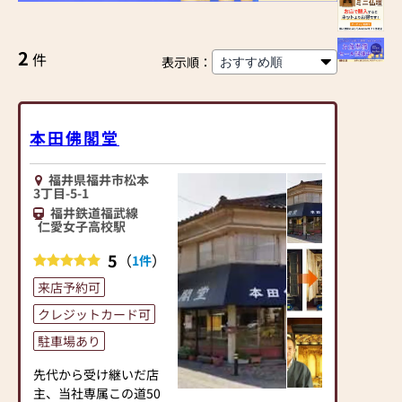
2
件
表示順：
本田佛閣堂
福井県福井市松本
3丁目-5-1
福井鉄道福武線
仁愛女子高校駅
5
（
）
1件
来店予約可
クレジットカード可
駐車場あり
先代から受け継いだ店
主、当社専属この道50