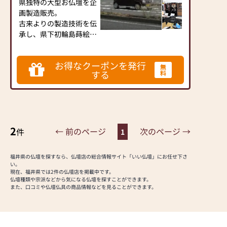
県独特の大型お仏壇を企
画製造販売。
古来よりの製造技術を伝
承し、県下初輪島蒔絵職
人による研ぎ出し蒔絵を
取り入れた高級お仏壇を
お得なクーポンを発行
製造。
無
する
料
2
← 前のページ
次のページ →
件
1
福井県の仏壇を探すなら、仏壇店の総合情報サイト「いい仏壇」にお任せ下さ
い。
現在、福井県では2件の仏壇店を掲載中です。
仏壇種類や宗派などから気になる仏壇を探すことができます。
また、口コミや仏壇仏具の商品情報などを見ることができます。