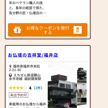
年のベテラン職人の技
と、長年の経営で得た、
各分野の匠・仏壇店のネ
ットワークによりお客様
のお仏壇を心をこめた、
お得なクーポンを発行
修理・塗り替えでお洗濯
無
する
料
させていただきます！
もちろん新品・金仏壇・
現代家具調仏壇・仏具の
販売もいたします！ 仏
壇・仏具・仏事の事な
お仏壇の吉祥堂/福井店
ら、なんでも御用命くだ
さい！
福井県福井市米松
2-21-30
駐車場有（2台）
えちぜん鉄道勝山
永平寺線
越前開発駅
4
（
）
2件
来店予約可
家庭用のお仏壇から福井