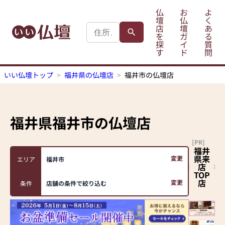
仏
お
よ
壇
仏
く
店
壇
あ
を
ガ
る
探
イ
質
す
ド
問
いい仏壇トップ
福井県の仏壇店
福井市の仏壇店
福井県福井市
の仏壇店
[PR]
福井
県来
変更
エリア
福井市
店
TOP
店
変更
条件
店舗の条件で絞り込む