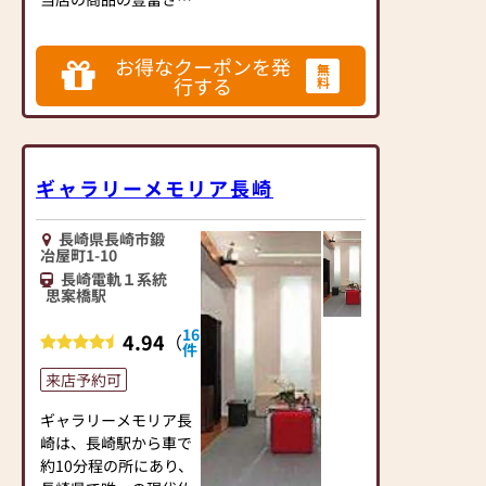
西九州随一を誇りま
す。
お得なクーポンを発
豊富な商品、安心な価
無
行する
料
格、丁寧な接客をモッ
トーにスタッフ一同、
皆様のお越しを心より
お待ちしております。
是非一度、お気軽にご
ギャラリーメモリア長崎
来店下さい。
長崎県長崎市鍛
【営業時間】9：00～
冶屋町1-10
19：00
長崎電軌１系統
【定休日】第１、第３
思案橋駅
木曜日
16
4.94
（
）
【取扱い商品】仏壇・
件
仏具・神具・寺院仏
来店予約可
具・納骨堂・提灯・位
牌・数珠・数珠修理・
ギャラリーメモリア長
仏壇修理・墓用品・お
崎は、長崎駅から車で
盆用品・盆提灯・精霊
約10分程の所にあり、
船他・寺院内装工事な