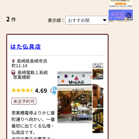
2
件
表示順：
はた仏具店
長崎県長崎市浜
町11-14
長崎電軌１系統
思案橋駅
26
4.69
（
）
件
来店予約可
思案橋電停よりかじ屋
町通りへ向かい、一番
最初に出てくる仏壇・
仏具店です。
当店の商品の豊富さは