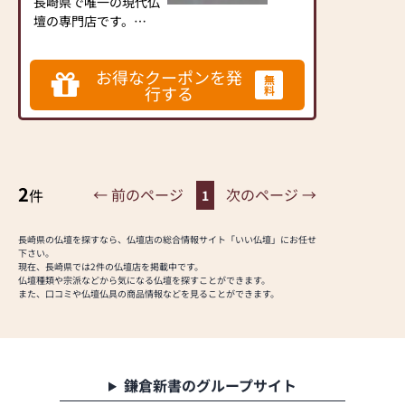
長崎県で唯一の現代仏
ど
壇の専門店です。
長崎の中心街 鍛冶屋
町通りに位置し、同じ
お得なクーポンを発
並びには姉妹店 はた
無
行する
料
仏具店もあります。
ご来店されましたお客
様より「お仏壇のイメ
ージが変わった」との
お声を頂きます。
2
“こんな仏壇あったら
← 前のページ
次のページ →
件
1
いいな”の想いを形に
して、お客様の納得の
長崎県の仏壇を探すなら、仏壇店の総合情報サイト「いい仏壇」にお任せ
いく逸品をお探しする
下さい。
お手伝いをいたしま
現在、長崎県では2件の仏壇店を掲載中です。
仏壇種類や宗派などから気になる仏壇を探すことができます。
す。
また、口コミや仏壇仏具の商品情報などを見ることができます。
皆様のご来店を、心よ
りお待ち申し上げてお
ります
鎌倉新書のグループサイト