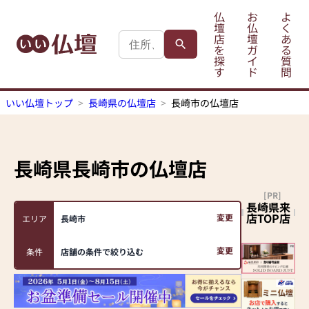
仏
お
よ
壇
仏
く
店
壇
あ
を
ガ
る
探
イ
質
す
ド
問
いい仏壇トップ
長崎県の仏壇店
長崎市の仏壇店
長崎県長崎市
の仏壇店
[PR]
長崎県来
店TOP店
変更
エリア
長崎市
変更
条件
店舗の条件で絞り込む