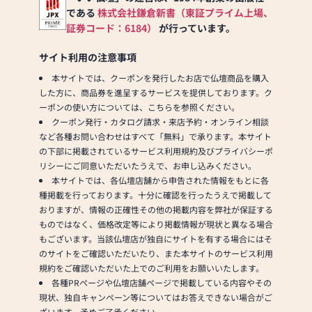
・1日1回以上、商品
である
株式会社鎌倉新書（東証プライム上場、
消毒を行っています
証券コード：6184）
が行っています。
・短縮営業等によっ
て営業時間を調整し
サイト利用の注意事項
ています
本サイトでは、クーポンを発行したお店で仏壇商品を購入
した方に、商品券を進呈するサービスを提供しております。ク
ーポンの使い方については、こちらを参照ください。
クーポン発行・カタログ請求・来店予約・オンライン相談
など各種お問い合わせはすべて「無料」で承ります。本サイト
の下部に掲載されているサービス利用規約及びプライバシーポ
リシーにご同意いただいたうえで、お申し込みください。
本サイトでは、各仏壇店舗から申告された情報をもとに各
種掲載を行っております。十分に確認を行ったうえで掲載して
おりますが、情報の正確性その他の掲載内容を弊社が保証する
ものではなく、価格改定等により掲載情報が現状と異なる場合
もございます。当該仏壇店が独自にサイトを有する場合にはそ
のサイトをご確認いただいたり、また本サイトのサービス利用
規約をご確認いただいた上でのご利用をお願いいたします。
各種PRページや仏壇店舗ページで掲載している内容やその
現状、独自キャンペーン等についてはお答えできない場合がご
ざいます。予めご了承ください。