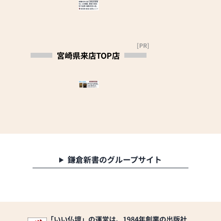
壇を見たとご来店時
にお手数ですが一言
声をかけて頂きます
ようお願い申し上げ
ます。
[PR]
宮崎県来店TOP店
【新型コロナ対策実
施中】
・消毒液を設置して
います
・従業員に手洗い・
うがい・マスク着用
を義務化しています
・お客様から一定の
距離をあけるよう努
めています
鎌倉新書のグループサイト
・2～3時間ごとに窓
やドアを開けるなど
して換気を行ってい
ます
・1日1回以上、店内
「いい仏壇」の運営は、1984年創業の出版社
消毒を行っています