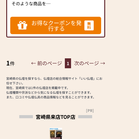
そのような商品をで
きる限り品揃えして
いくことが、専門店
お得なクーポンを発
としての務めである
無
行する
料
と考えています。
”お客様が何となくホ
ッとする店”をモット
ーに皆様のご来店を
心よりお待ちしてお
1
ります。
← 前のページ
次のページ →
件
1
「本物」との出会い
は信頼ある老舗で！
宮崎県の仏壇を探すなら、仏壇店の総合情報サイト「いい仏壇」にお
安心堂は１０年後、
任せ下さい。
２０年後の信用を大
現在、宮崎県では1件の仏壇店を掲載中です。
仏壇種類や宗派などから気になる仏壇を探すことができます。
切にします。
また、口コミや仏壇仏具の商品情報などを見ることができます。
※「いい仏壇」を見
[PR]
てご来店の方はお線
宮崎県来店TOP店
香のサンプルを差し
上げております。
スタッフにいい仏