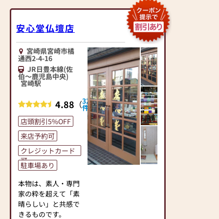
安心堂仏壇店
宮崎県宮崎市橘
通西2-4-16
JR日豊本線(佐
伯～鹿児島中央)
宮崎駅
32
4.88
（
）
件
店頭割引5%OFF
来店予約可
クレジットカード
可
駐車場あり
本物は、素人・専門
家の粋を超えて「素
晴らしい」と共感で
きるものです。