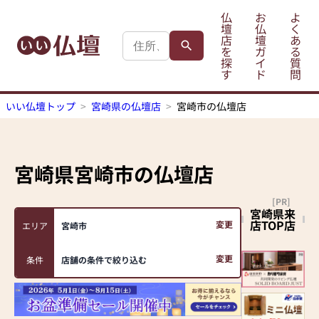
仏
お
よ
壇
仏
く
店
壇
あ
を
ガ
る
探
イ
質
す
ド
問
いい仏壇トップ
宮崎県の仏壇店
宮崎市の仏壇店
宮崎県宮崎市
の仏壇店
[PR]
宮崎県来
店TOP店
変更
エリア
宮崎市
変更
条件
店舗の条件で絞り込む