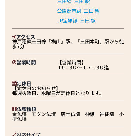
三田線
三田 駅
公園都市線
三田 駅
JR宝塚線
三田 駅
アクセス
神戸電鉄三田線「横山」駅、「三田本町」駅から徒
歩7分
営業時間
【営業時間】
１0：3０～１７：3０迄
定休日
【定休日のお知らせ】
毎週火曜日、水曜日が定休日となります。
仏壇種類
金仏壇 モダン仏壇 唐木仏壇 神棚 神徒壇 小
型仏壇
対応サイズ