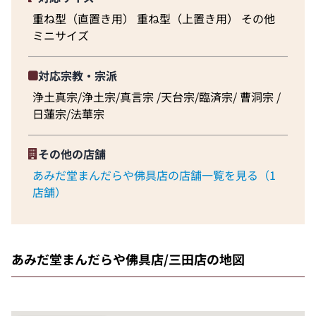
重ね型（直置き用） 重ね型（上置き用） その他
ミニサイズ
対応宗教・宗派
浄土真宗/浄土宗/真言宗 /天台宗/臨済宗/ 曹洞宗 /
日蓮宗/法華宗
その他の店舗
あみだ堂まんだらや佛具店の店舗一覧を見る（1
店舗）
あみだ堂まんだらや佛具店/三田店の地図