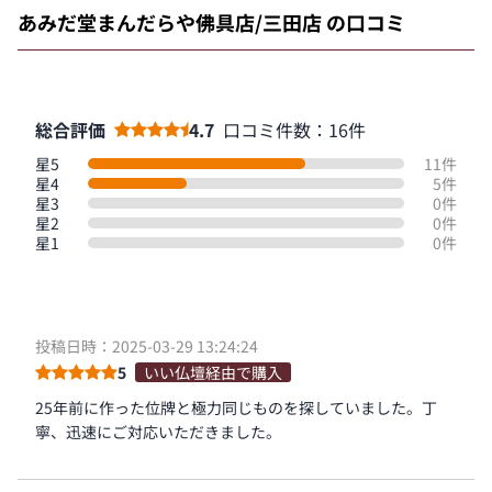
あみだ堂まんだらや佛具店/三田店 の口コミ
総合評価
4.7
口コミ件数：16件
星5
11件
星4
5件
星3
0件
星2
0件
星1
0件
投稿日時：2025-03-29 13:24:24
5
いい仏壇経由で購入
25年前に作った位牌と極力同じものを探していました。丁
寧、迅速にご対応いただきました。