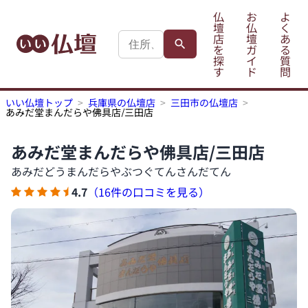
仏
お
よ
壇
仏
く
店
壇
あ
を
ガ
る
探
イ
質
す
ド
問
いい仏壇トップ
兵庫県の仏壇店
三田市の仏壇店
あみだ堂まんだらや佛具店/三田店
あみだ堂まんだらや佛具店/三田店
あみだどうまんだらやぶつぐてんさんだてん
4.7
（16件の口コミを見る）