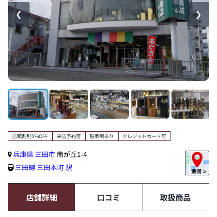
❮
❯
店頭割引5%OFF
来店予約可
駐車場あり
クレジットカード可
兵庫県
三田市
南が丘1-4
三田線
三田本町 駅
店舗詳細
口コミ
取扱商品