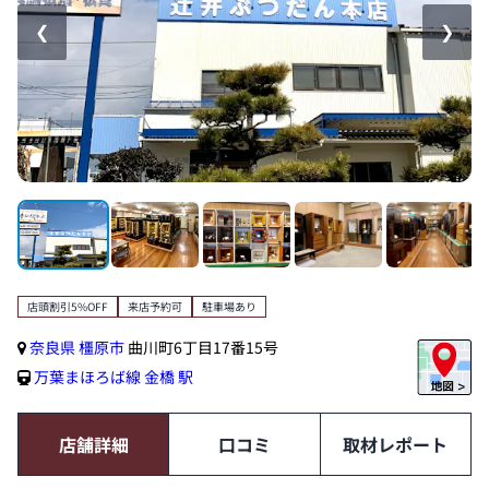
❮
❯
店頭割引5%OFF
来店予約可
駐車場あり
奈良県
橿原市
曲川町6丁目17番15号
万葉まほろば線
金橋 駅
店舗詳細
口コミ
取材レポート