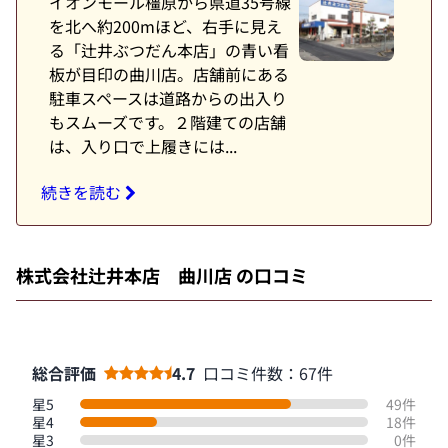
イオンモール橿原から県道35号線
を北へ約200mほど、右手に見え
る「辻井ぶつだん本店」の青い看
板が目印の曲川店。店舗前にある
駐車スペースは道路からの出入り
もスムーズです。２階建ての店舗
は、入り口で上履きには...
続きを読む
株式会社辻井本店 曲川店 の口コミ
総合評価
4.7
口コミ件数：67件
星5
49件
星4
18件
星3
0件