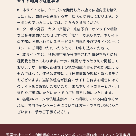
サイト利用の注意事項
本サイトでは、クーポンを発行したお店で仏壇商品を購入
した方に、商品券を進呈するサービスを提供しております。ク
ーポンの使い方については、こちらを参照ください。
クーポン発行・カタログ請求・来店予約・オンライン相談
など各種お問い合わせはすべて「無料」で承ります。本サイト
の下部に掲載されているサービス利用規約及びプライバシーポ
リシーにご同意いただいたうえで、お申し込みください。
本サイトでは、各仏壇店舗から申告された情報をもとに各
種掲載を行っております。十分に確認を行ったうえで掲載して
おりますが、情報の正確性その他の掲載内容を弊社が保証する
ものではなく、価格改定等により掲載情報が現状と異なる場合
もございます。当該仏壇店が独自にサイトを有する場合にはそ
のサイトをご確認いただいたり、また本サイトのサービス利用
規約をご確認いただいた上でのご利用をお願いいたします。
各種PRページや仏壇店舗ページで掲載している内容やその
現状、独自キャンペーン等についてはお答えできない場合がご
ざいます。予めご了承ください。
運営会社
サービス利用規約
プライバシーポリシー
著作権・リンク・免責事項