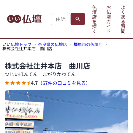
仏
お
よ
壇
仏
く
店
壇
あ
を
ガ
る
探
イ
質
す
ド
問
いい仏壇トップ
奈良県の仏壇店
橿原市の仏壇店
株式会社辻井本店 曲川店
株式会社辻井本店 曲川店
つじいほんてん まがりかわてん
4.7
（67件の口コミを見る）