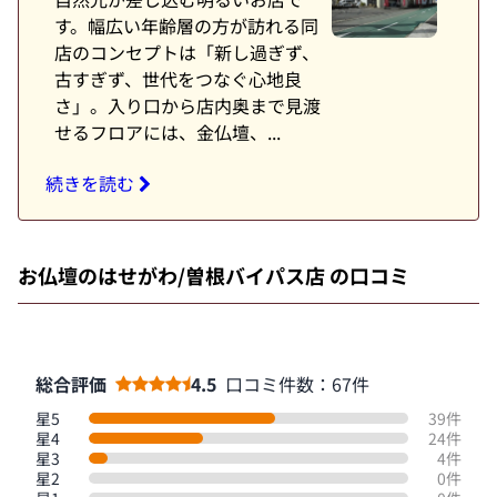
す。幅広い年齢層の方が訪れる同
店のコンセプトは「新し過ぎず、
古すぎず、世代をつなぐ心地良
さ」。入り口から店内奥まで見渡
せるフロアには、金仏壇、...
続きを読む
お仏壇のはせがわ/曽根バイパス店 の口コミ
総合評価
4.5
口コミ件数：67件
星5
39件
星4
24件
星3
4件
星2
0件