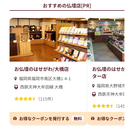
おすすめの仏壇店[PR]
お仏壇のはせがわ/大橋店
お仏壇のはせがわ/
ター店
福岡県福岡市南区大橋1-4-1
福岡県大野城市御笠川6
西鉄天神大牟田線 大橋
西鉄天神大牟田線 
（115件）
（145件）
お得なクーポンを発行する
無料
お得なクーポンを