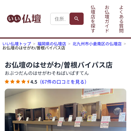
仏
お
よ
壇
仏
く
店
壇
あ
を
ガ
る
探
イ
質
す
ド
問
いい仏壇トップ
福岡県の仏壇店
北九州市小倉南区の仏壇店
お仏壇のはせがわ/曽根バイパス店
お仏壇のはせがわ/曽根バイパス店
おぶつだんのはせがわそねばいぱすてん
4.5
（67件の口コミを見る）