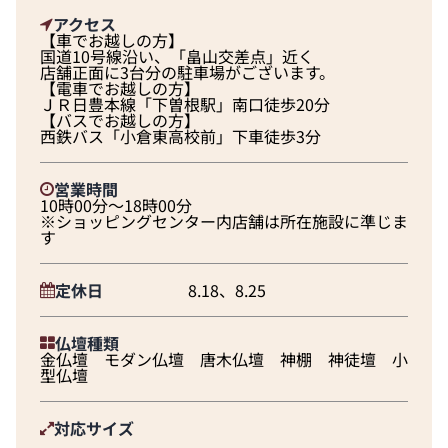
アクセス
【車でお越しの方】
国道10号線沿い、「畠山交差点」近く
店舗正面に3台分の駐車場がございます。
【電車でお越しの方】
ＪＲ日豊本線「下曽根駅」南口徒歩20分
【バスでお越しの方】
西鉄バス「小倉東高校前」下車徒歩3分
営業時間
10時00分～18時00分
※ショッピングセンター内店舗は所在施設に準じま
す
定休日
8.18、8.25
仏壇種類
金仏壇 モダン仏壇 唐木仏壇 神棚 神徒壇 小
型仏壇
対応サイズ