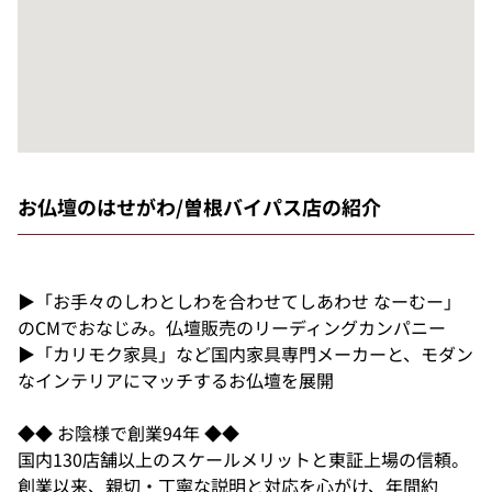
お仏壇のはせがわ/曽根バイパス店の紹介
▶「お手々のしわとしわを合わせてしあわせ なーむー」
のCMでおなじみ。仏壇販売のリーディングカンパニー
▶「カリモク家具」など国内家具専門メーカーと、モダン
なインテリアにマッチするお仏壇を展開
◆◆ お陰様で創業94年 ◆◆
国内130店舗以上のスケールメリットと東証上場の信頼。
創業以来、親切・丁寧な説明と対応を心がけ、年間約