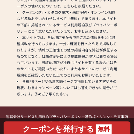
ーポンの使い方については、こちらを参照ください。
クーポン発行・カタログ請求・来店予約・オンライン相談
など各種お問い合わせはすべて「無料」で承ります。本サイト
の下部に掲載されているサービス利用規約及びプライバシーポ
リシーにご同意いただいたうえで、お申し込みください。
本サイトでは、各仏壇店舗から申告された情報をもとに各
種掲載を行っております。十分に確認を行ったうえで掲載して
おりますが、情報の正確性その他の掲載内容を弊社が保証する
ものではなく、価格改定等により掲載情報が現状と異なる場合
もございます。当該仏壇店が独自にサイトを有する場合にはそ
のサイトをご確認いただいたり、また本サイトのサービス利用
規約をご確認いただいた上でのご利用をお願いいたします。
各種PRページや仏壇店舗ページで掲載している内容やその
現状、独自キャンペーン等についてはお答えできない場合がご
ざいます。予めご了承ください。
運営会社
サービス利用規約
プライバシーポリシー
著作権・リンク・免責事項
提携・掲載のお問い合わせ
クーポンを発行する
無料
Copyright (C) Kamakura Shinsho, Ltd. All Rights Reserved.