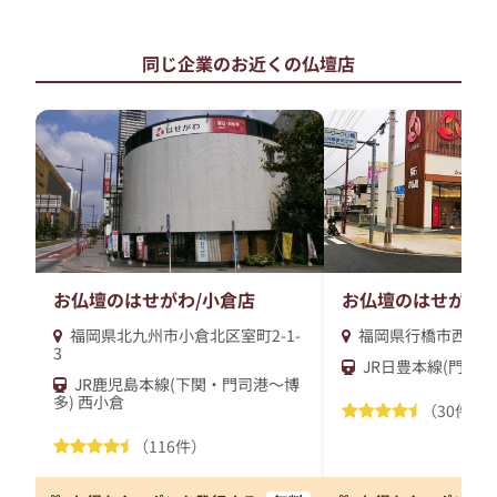
同じ企業のお近くの仏壇店
お仏壇のはせがわ/小倉店
お仏壇のはせがわ/
福岡県北九州市小倉北区室町2-1-
福岡県行橋市西宮市1
3
JR日豊本線(門司港
JR鹿児島本線(下関・門司港～博
多) 西小倉
（30件）
（116件）