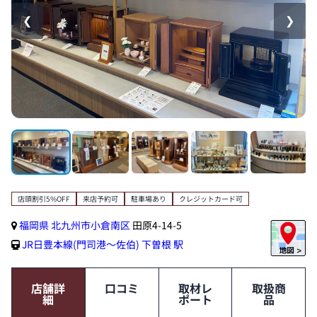
❮
❯
店頭割引5%OFF
来店予約可
駐車場あり
クレジットカード可
福岡県
北九州市小倉南区
田原4-14-5
JR日豊本線(門司港～佐伯)
下曽根 駅
店舗詳
口コミ
取材レ
取扱商
細
ポート
品