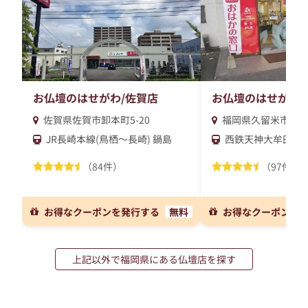
お仏壇のはせがわ/佐賀店
お仏壇のはせがわ/
佐賀県佐賀市卸本町5-20
福岡県久留米市諏訪野
JR長崎本線(鳥栖～長崎) 鍋島
西鉄天神大牟田線 
（84件）
（97件）
お得なクーポンを発行する
無料
お得なクーポンを
上記以外で福岡県にある仏壇店を探す