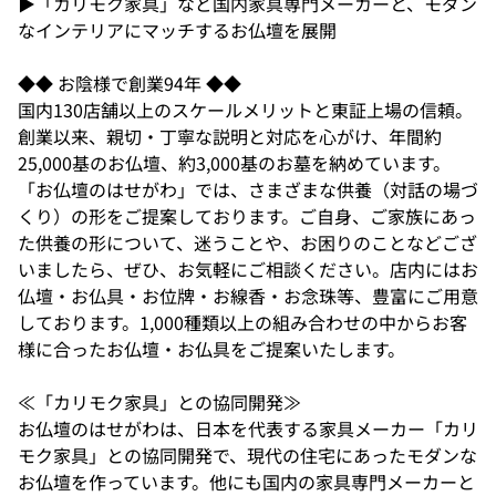
▶「カリモク家具」など国内家具専門メーカーと、モダン
なインテリアにマッチするお仏壇を展開
◆◆ お陰様で創業94年 ◆◆
国内130店舗以上のスケールメリットと東証上場の信頼。
創業以来、親切・丁寧な説明と対応を心がけ、年間約
25,000基のお仏壇、約3,000基のお墓を納めています。
「お仏壇のはせがわ」では、さまざまな供養（対話の場づ
くり）の形をご提案しております。ご自身、ご家族にあっ
た供養の形について、迷うことや、お困りのことなどござ
いましたら、ぜひ、お気軽にご相談ください。店内にはお
仏壇・お仏具・お位牌・お線香・お念珠等、豊富にご用意
しております。1,000種類以上の組み合わせの中からお客
様に合ったお仏壇・お仏具をご提案いたします。
≪「カリモク家具」との協同開発≫
お仏壇のはせがわは、日本を代表する家具メーカー「カリ
モク家具」との協同開発で、現代の住宅にあったモダンな
お仏壇を作っています。他にも国内の家具専門メーカーと