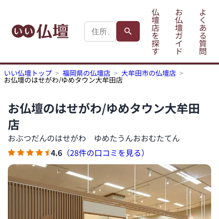
仏
お
よ
壇
仏
く
店
壇
あ
を
ガ
る
探
イ
質
す
ド
問
いい仏壇トップ
福岡県の仏壇店
大牟田市の仏壇店
お仏壇のはせがわ/ゆめタウン大牟田店
お仏壇のはせがわ/ゆめタウン大牟田
店
おぶつだんのはせがわ ゆめたうんおおむたてん
4.6
（28件の口コミを見る）