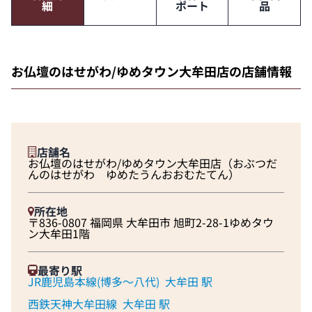
細
ポート
品
お仏壇のはせがわ/ゆめタウン大牟田店の店舗情報
店舗名
お仏壇のはせがわ/ゆめタウン大牟田店（おぶつだ
んのはせがわ ゆめたうんおおむたてん）
所在地
〒836-0807 福岡県 大牟田市 旭町2-28-1ゆめタウ
ン大牟田1階
最寄り駅
JR鹿児島本線(博多～八代)
大牟田 駅
西鉄天神大牟田線
大牟田 駅