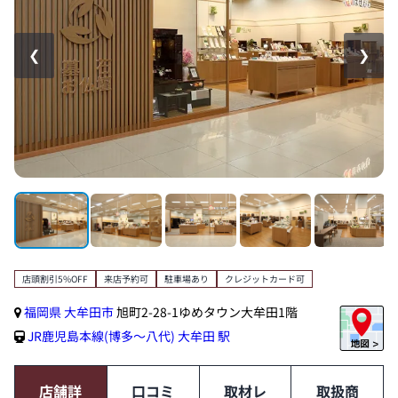
❮
❯
店頭割引5%OFF
来店予約可
駐車場あり
クレジットカード可
福岡県
大牟田市
旭町2-28-1ゆめタウン大牟田1階
JR鹿児島本線(博多～八代)
大牟田 駅
店舗詳
口コミ
取材レ
取扱商