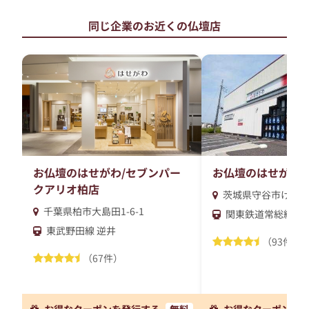
同じ企業のお近くの仏壇店
お仏壇のはせがわ/セブンパー
お仏壇のはせがわ/
クアリオ柏店
茨城県守谷市けやき台2
千葉県柏市大島田1-6-1
関東鉄道常総線 南
東武野田線 逆井
（93件）
（67件）
お得なクーポンを発行する
無料
お得なクーポンを