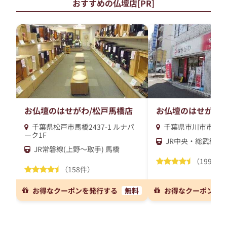
おすすめの仏壇店[PR]
お仏壇のはせがわ/松戸馬橋店
お仏壇のはせがわ/
千葉県松戸市馬橋2437-1 ルナパ
千葉県市川市市川2-4
ーク1F
JR中央・総武線 市
JR常磐線(上野～取手) 馬橋
（199件）
（158件）
お得なクーポンを発行する
無料
お得なクーポンを