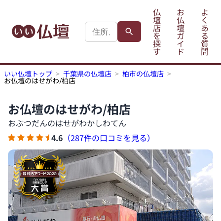
仏
お
よ
壇
仏
く
店
壇
あ
を
ガ
る
探
イ
質
す
ド
問
いい仏壇トップ
千葉県の仏壇店
柏市の仏壇店
お仏壇のはせがわ/柏店
お仏壇のはせがわ/柏店
おぶつだんのはせがわかしわてん
4.6
（287件の口コミを見る）