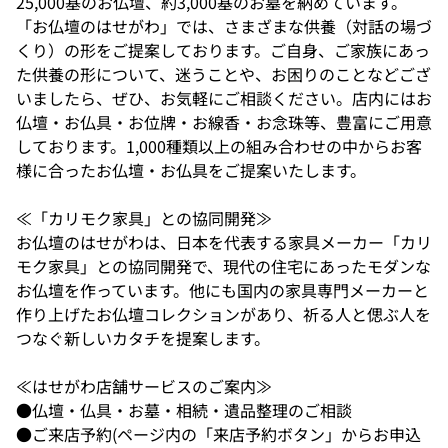
25,000基のお仏壇、約3,000基のお墓を納めています。
「お仏壇のはせがわ」では、さまざまな供養（対話の場づ
くり）の形をご提案しております。ご自身、ご家族にあっ
た供養の形について、迷うことや、お困りのことなどござ
いましたら、ぜひ、お気軽にご相談ください。店内にはお
仏壇・お仏具・お位牌・お線香・お念珠等、豊富にご用意
しております。1,000種類以上の組み合わせの中からお客
様に合ったお仏壇・お仏具をご提案いたします。
≪「カリモク家具」との協同開発≫
お仏壇のはせがわは、日本を代表する家具メーカー「カリ
モク家具」との協同開発で、現代の住宅にあったモダンな
お仏壇を作っています。他にも国内の家具専門メーカーと
作り上げたお仏壇コレクションがあり、祈る人と偲ぶ人を
つなぐ新しいカタチを提案します。
≪はせがわ店舗サービスのご案内≫
●仏壇・仏具・お墓・相続・遺品整理のご相談
●ご来店予約(ページ内の「来店予約ボタン」からお申込