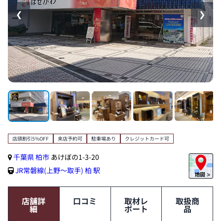
❮
❯
店頭割引5%OFF
来店予約可
駐車場あり
クレジットカード可
千葉県
柏市
あけぼの1-3-20
JR常磐線(上野～取手)
柏 駅
店舗詳
口コミ
取材レ
取扱商
細
ポート
品