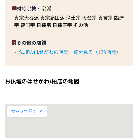
対応宗教・宗派
真宗大谷派 真宗高田派 浄土宗 天台宗 真言宗 臨済
宗 曹洞宗 日蓮宗 日蓮正宗 その他
その他の店舗
お仏壇のはせがわの店舗一覧を見る（139店舗）
お仏壇のはせがわ/柏店の地図