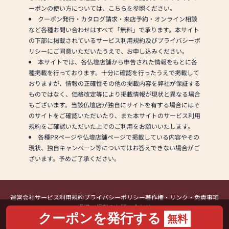
ーポンの使い方については、こちらを参照ください。
クーポン発行・カタログ請求・来店予約・オンライン相談
など各種お問い合わせはすべて「無料」で承ります。本サイト
の下部に掲載されているサービス利用規約及びプライバシーポ
リシーにご同意いただいたうえで、お申し込みください。
本サイトでは、各仏壇店舗から申告された情報をもとに各
種掲載を行っております。十分に確認を行ったうえで掲載して
おりますが、情報の正確性その他の掲載内容を弊社が保証する
ものではなく、価格改定等により掲載情報が現状と異なる場合
もございます。当該仏壇店が独自にサイトを有する場合にはそ
のサイトをご確認いただいたり、また本サイトのサービス利用
規約をご確認いただいた上でのご利用をお願いいたします。
各種PRページや仏壇店舗ページで掲載している内容やその
現状、独自キャンペーン等についてはお答えできない場合がご
ざいます。予めご了承ください。
運営会社
サービス利用規約
プライバシーポリシー
著作権・リンク・免責事項
提携・掲載のお問い合わせ
クーポンを発行する
無料
Copyright (C) Kamakura Shinsho, Ltd. All Rights Reserved.