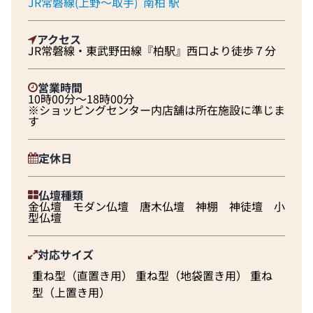
JR常磐線(上野～取手)
南柏 駅
アクセス
JR常磐線・東武野田線『柏駅』西口より徒歩７分
営業時間
10時00分～18時00分
※ショッピングセンター内店舗は所在施設に準じま
す
定休日
仏壇種類
金仏壇 モダン仏壇 唐木仏壇 神棚 神徒壇 小
型仏壇
対応サイズ
重ね型（直置き用） 重ね型（地袋置き用） 重ね
型（上置き用）