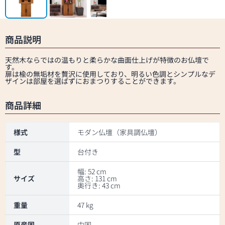
商品説明
天然木ならではの温もりと柔らかな曲面仕上げが特徴のお仏壇で
す。
扉は楡の無垢材を贅沢に使用しており、明るい色調とシンプルなデ
ザインは部屋を選ばずにおまつりすることができます。
商品詳細
様式
モダン仏壇（家具調仏壇）
型
台付き
幅: 52 cm
サイズ
高さ: 131 cm
奥行き: 43 cm
重量
47 kg
原産国
中国