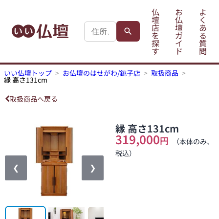
仏
お
よ
壇
仏
く
店
壇
あ
を
ガ
る
探
イ
質
す
ド
問
いい仏壇トップ
お仏壇のはせがわ/銚子店
取扱商品
縁 高さ131cm
取扱商品へ戻る
縁 高さ131cm
319,000
円
（本体のみ、
税込）
❮
❯