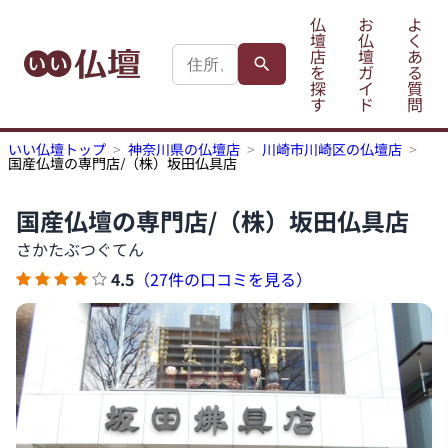
仏
お
よ
壇
仏
く
店
壇
あ
を
ガ
る
探
イ
質
す
ド
問
いい仏壇トップ
神奈川県の仏壇店
川崎市川崎区の仏壇店
国産仏壇の専門店/（株）坂田仏具店
国産仏壇の専門店/（株）坂田仏具店
さかたぶつぐてん
4.5
（27件の口コミを見る）