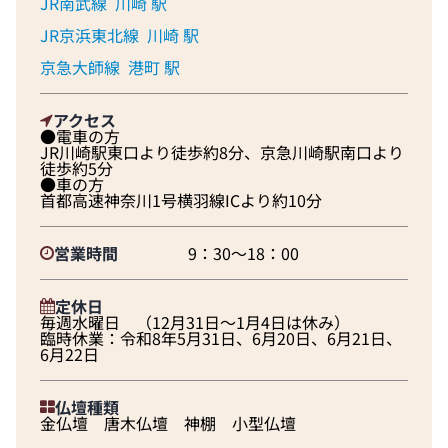
JR南武線
川崎 駅
JR京浜東北線
川崎 駅
京急大師線
港町 駅
アクセス
●電車の方
JR川崎駅東口より徒歩約8分、京急川崎駅南口より
徒歩約5分
●車の方
首都高速神奈川1号横羽線ICより約10分
営業時間
9：30～18：00
定休日
毎週水曜日 （12月31日～1月4日は休み）
臨時休業：令和8年5月31日、6月20日、6月21日、
6月22日
仏壇種類
金仏壇 唐木仏壇 神棚 小型仏壇