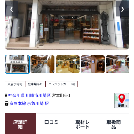
❮
❯
来店予約可
駐車場あり
クレジットカード可
神奈川県
川崎市川崎区
宮本町6-1
京急本線
京急川崎 駅
店舗詳
口コミ
取材レ
取扱商
細
ポート
品