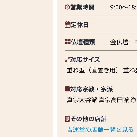
営業時間
9:00～18:
定休日
仏壇種類
金仏壇 
対応サイズ
重ね型（直置き用） 重ね
対応宗教・宗派
真宗大谷派 真宗高田派 浄
その他の店舗
吉運堂の店舗一覧を見る（