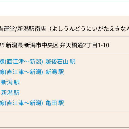
吉運堂/新潟駅南店（よしうんどうにいがたえきな
925 新潟県 新潟市中央区 弁天橋通2丁目1-10
線(直江津～新潟)
越後石山 駅
線(直江津～新潟)
新潟 駅
新潟 駅
新潟 駅
線(直江津～新潟)
亀田 駅