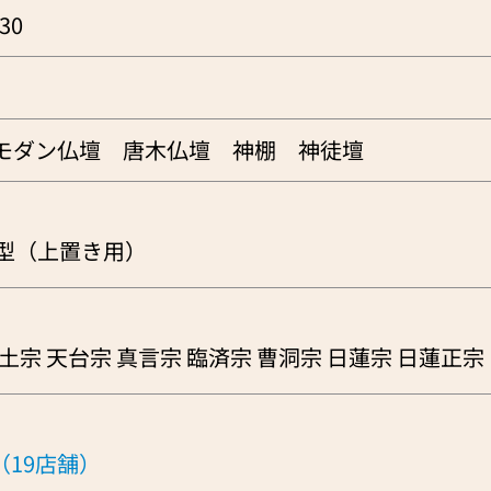
30
モダン仏壇 唐木仏壇 神棚 神徒壇
型（上置き用）
土宗 天台宗 真言宗 臨済宗 曹洞宗 日蓮宗 日蓮正宗
19店舗）