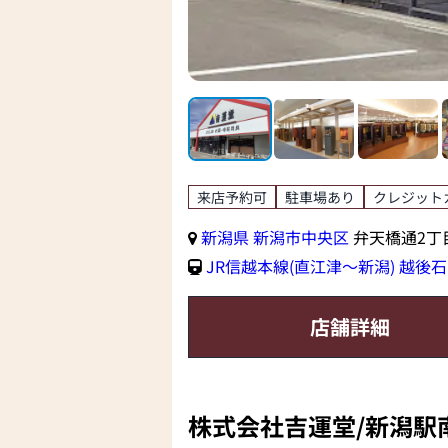
来店予約可
駐車場あり
クレジット
新潟県
新潟市中央区
弁天橋通2丁目
JR信越本線(直江津～新潟)
越後石
店舗詳細
株式会社吉運堂/新潟駅