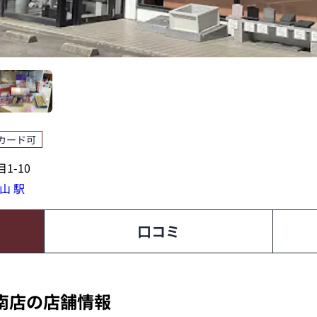
カード可
1-10
山 駅
口コミ
南店の店舗情報