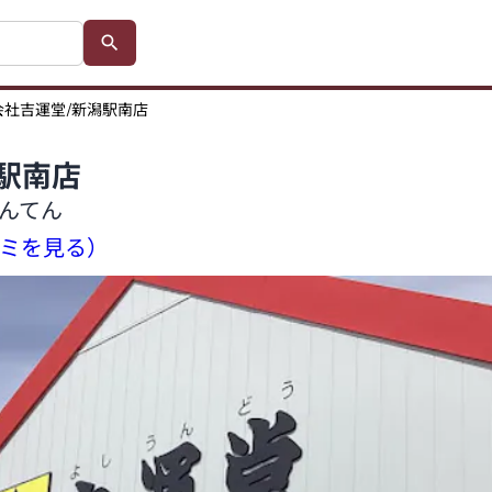
会社吉運堂/新潟駅南店
駅南店
んてん
コミを見る）