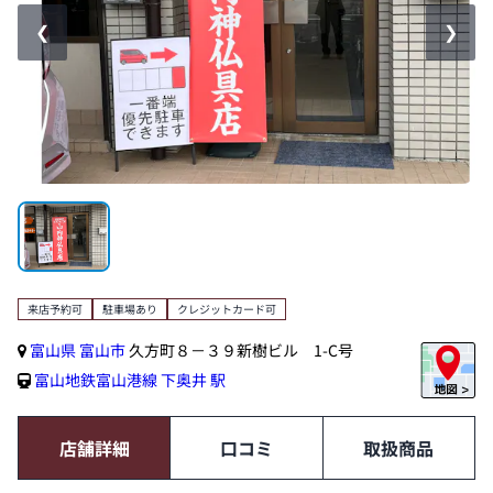
❮
❯
来店予約可
駐車場あり
クレジットカード可
富山県
富山市
久方町８－３９新樹ビル 1-C号
富山地鉄富山港線
下奥井 駅
店舗詳細
口コミ
取扱商品