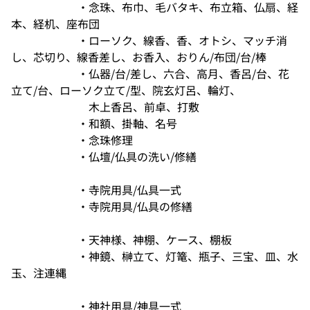
・念珠、布巾、毛バタキ、布立箱、仏扇、経
本、経机、座布団
・ローソク、線香、香、オトシ、マッチ消
し、芯切り、線香差し、お香入、おりん/布団/台/棒
・仏器/台/差し、六合、高月、香呂/台、花
立て/台、ローソク立て/型、院玄灯呂、輪灯、
木上香呂、前卓、打敷
・和額、掛軸、名号
・念珠修理
・仏壇/仏具の洗い/修繕
・寺院用具/仏具一式
・寺院用具/仏具の修繕
・天神様、神棚、ケース、棚板
・神鏡、榊立て、灯篭、瓶子、三宝、皿、水
玉、注連縄
・神社用具/神具一式