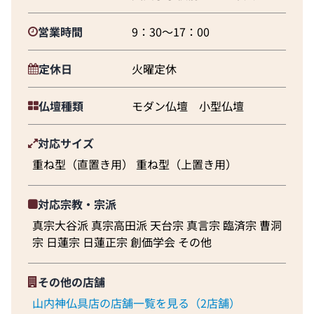
営業時間
9：30～17：00
定休日
火曜定休
仏壇種類
モダン仏壇 小型仏壇
対応サイズ
重ね型（直置き用） 重ね型（上置き用）
対応宗教・宗派
真宗大谷派 真宗高田派 天台宗 真言宗 臨済宗 曹洞
宗 日蓮宗 日蓮正宗 創価学会 その他
その他の店舗
山内神仏具店の店舗一覧を見る（2店舗）