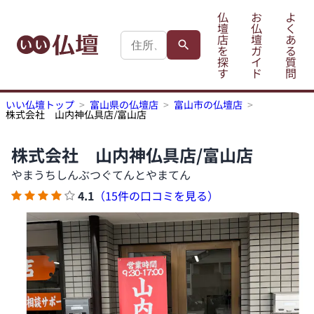
仏
お
よ
壇
仏
く
店
壇
あ
を
ガ
る
探
イ
質
す
ド
問
いい仏壇トップ
富山県の仏壇店
富山市の仏壇店
株式会社 山内神仏具店/富山店
株式会社 山内神仏具店/富山店
やまうちしんぶつぐてんとやまてん
4.1
（15件の口コミを見る）