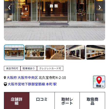
❮
❯
来店予約可
駐車場あり
クレジットカード可
大阪府
大阪市中央区
北久宝寺町4-2-10
大阪市営地下鉄御堂筋線
本町 駅
店舗詳
口コミ
取材レ
取扱商
細
ポート
品