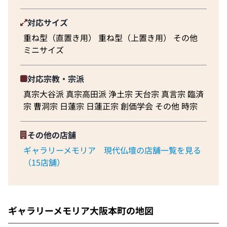
対応サイズ
重ね型（直置き用） 重ね型（上置き用） その他
ミニサイズ
対応宗教・宗派
真宗大谷派 真宗高田派 浄土宗 天台宗 真言宗 臨済
宗 曹洞宗 日蓮宗 日蓮正宗 創価学会 その他 時宗
その他の店舗
ギャラリーメモリア 現代仏壇の店舗一覧を見る
（15店舗）
ギャラリーメモリア大阪本町の地図