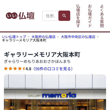
仏
お
よ
壇
仏
く
店
壇
あ
を
ガ
る
探
イ
質
す
ド
問
いい仏壇トップ
大阪府の仏壇店
大阪市中央区の仏壇店
ギャラリーメモリア大阪本町
ギャラリーメモリア大阪本町
ぎゃらりーめもりあおおさかほんまち
4.8
（56件の口コミを見る）