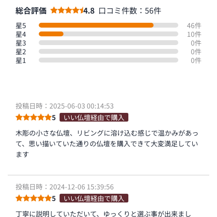
総合評価
4.8
口コミ件数：56件
星5
46件
星4
10件
星3
0件
星2
0件
星1
0件
投稿日時：2025-06-03 00:14:53
5
いい仏壇経由で購入
木彫の小さな仏壇、リビングに溶け込む感じで温かみがあっ
て、思い描いていた通りの仏壇を購入できて大変満足してい
ます
投稿日時：2024-12-06 15:39:56
5
いい仏壇経由で購入
丁寧に説明していただいて、ゆっくりと選ぶ事が出来まし