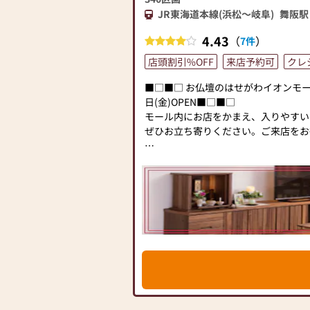
JR東海道本線(浜松～岐阜)
舞阪駅
4.43
（
）
7件
店頭割引%OFF
来店予約可
クレ
■□■□ お仏壇のはせがわイオンモール
日(金)OPEN■□■□
モール内にお店をかまえ、入りやすい
ぜひお立ち寄りください。ご来店をお
▶「お手々のしわとしわを合わせてし
み。仏壇販売のリーディングカンパニ
▶「カリモク家具」など国内家具専門
アにマッチするお仏壇を展開
◆◆ お陰様で創業94年 ◆◆
国内130店舗以上のスケールメリッ
切・丁寧な説明と対応を心がけ、年間約2
のお墓を納めています。「お仏壇のは
（対話の場づくり）の形をご提案して
った供養の形について、迷うことや、