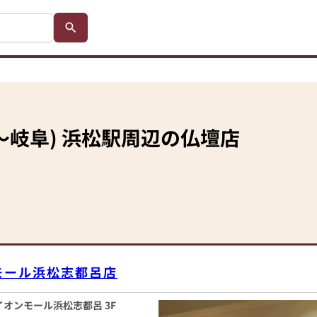
～岐阜)
浜松駅
周辺の仏壇店
モール浜松志都呂店
 イオンモール浜松志都呂 3F