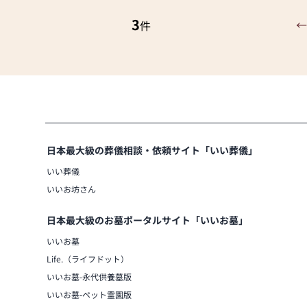
お仏壇のはせがわでは、お客様の大切
させていただきます。ぜひ一度、当店
3
【お仏壇ご購入特典】
←
件
間で、お仏壇や仏具をご覧いただけま
★100km県内配達無料
ちしております。
★古いお仏壇のお引き取り無料
★お位牌文字彫無料
★お座布団、お手入れセットサービス
日本最大級の葬儀相談・依頼サイト「いい葬儀」
いい葬儀
いいお坊さん
日本最大級のお墓ポータルサイト「いいお墓」
いいお墓
Life.（ライフドット）
いいお墓-永代供養墓版
いいお墓-ペット霊園版