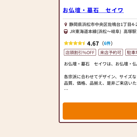
すので、四十九日～一周忌までトータ
さい。当店は幅広い品揃えとリーズナ
す。
ています。
お仏壇・墓石 セイワ
仏壇には様々な種類がございます。伝
お仏壇の品質と価格には自信がありま
ザインの仏壇、またコンパクトなサイ
静岡県浜松市中央区佐鳴台1丁目4-2
まずはお下見だけでも結構です。クー
に合わせて選ぶことができます。仏壇
JR東海道本線(浜松～岐阜)
高塚駅
ください。
富にご用意しておりますので、心から
心よりお待ち申し上げております。
ていただけます。
4.67
（
）
6件
さらに、仏具も充実しております。位
店頭割引%OFF
来店予約可
駐車
【大型駐車場完備】
ど、お仏壇のセットや個別のアイテム
みやご自宅のお仏壇に合わせて、お求
お仏壇・墓石 セイワは、お仏壇・仏
当店の魅力は、品質と価格のバランス
各宗派に合わせてデザイン、サイズな
やすい価格を実現しています。お客様
品質、価格、品揃え、是非ご来店いた
耐久性のある商品を取り扱っておりま
楽しみいただけます。
お仏壇だけでなく、仏具、位牌、お線
ソク）等も品数豊富に取り揃えており
また、スタッフ一同、お客様のご要望
仏壇や仏具に関するご質問やご相談に
スタッフ一同、心よりお待ちしてお
バイスをいたします。お客様のご満足
もてなしを提供いたします。
【取り扱い仏壇】
唐木仏壇、上置仏壇、家具調仏壇、金