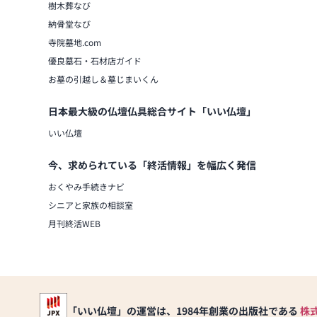
樹木葬なび
納骨堂なび
寺院墓地.com
優良墓石・石材店ガイド
お墓の引越し＆墓じまいくん
日本最大級の仏壇仏具総合サイト「いい仏壇」
いい仏壇
今、求められている「終活情報」を幅広く発信
おくやみ手続きナビ
シニアと家族の相談室
月刊終活WEB
「いい仏壇」の運営は、1984年創業の出版社である
株