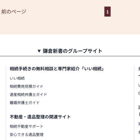
なご供養に寄り添い、お手伝い
にお越しください。心地よい空
 前のページ
1
す。スタッフ一同、心よりお待
鎌倉新書のグループサイト
相続手続きの無料相談と専門家紹介「いい相続」
いい相続
相続費用見積ガイド
遺産相続弁護士ガイド
離婚弁護士ガイド
不動産・遺品整理の関連サイト
相続不動産サポート
安心できる遺品整理