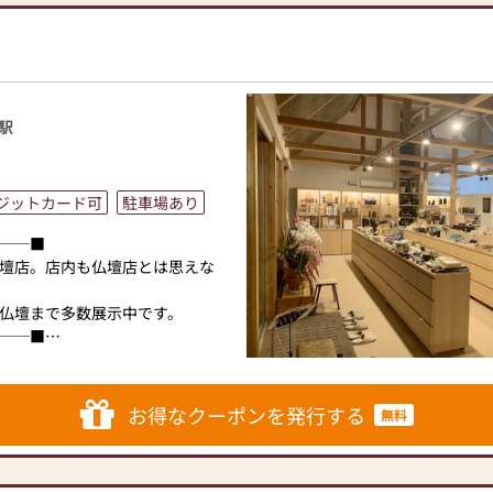
店内にはお仏壇・お仏具・お位
ております。1,000種類以上の
仏壇・お仏具をご提案いたしま
駅
家具メーカー「カリモク家具」
モダンなお仏壇を作っていま
作り上げたお仏壇コレクション
ジットカード可
駐車場あり
いカタチを提案します。
──■
壇店。店内も仏壇店とは思えな
のご相談
仏壇まで多数展示中です。
ボタン」からお申込ください)
──■
ります。お電話時に「いい仏壇を
庁認可)に加盟しており、安心な国
相談や商品ご購入のお手続きを致
。
お得なクーポンを発行する
無料
家具調仏壇・上置き仏壇も豊富
・お盆飾りまで取り扱っていま
お仏壇のはせがわにお越しくだ