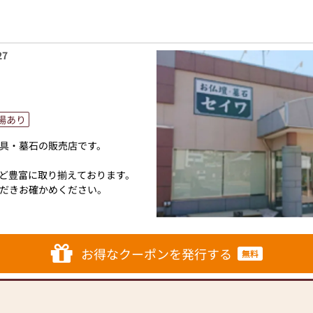
ルでお客様をサーポトいたしま
ブルな価格でお客様をお迎えし
統的な木製の仏壇やモダンなデ
す。
ズの仏壇など、お客様のご要望
7
ポンを発行の上お気軽にご来店
の素材や彫刻、仏像の種類も豊
ご供養いただける仏壇を見つけ
牌や線香、ろうそくや花立てな
場あり
も豊富に揃えております。お好
めいただけます。
具・墓石の販売店です。
です。品質に妥協せず、お求め
ど豊富に取り揃えております。
に長くご利用いただけるような
だきお確かめください。
すので、安心してお買い物をお
香、故人の好物シリーズ（ロー
ます。
に丁寧にお応えいたします。お
お得なクーポンを発行する
も親身にお答えし、最適なアド
無料
ります。
度を最優先に考え、心からのお
仏壇、神徒壇