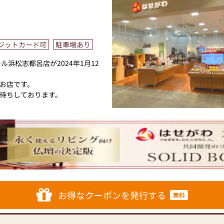
ジットカード可
駐車場あり
浜松志都呂店が2024年1月12
お店です。
待ちしております。
あわせ なーむー」のCMでおなじ
ー
メーカーと、モダンなインテリ
トと東証上場の信頼。創業以来、親
5,000基のお仏壇、約3,000基
お得なクーポンを発行する
無料
せがわ」では、さまざまな供養
おります。ご自身、ご家族にあ
お困りのことなどございました