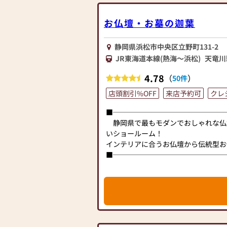
ら、ぜひ、お気軽にご相談ください。
牌・お線香・お念珠等、豊富にご用意し
お仏壇・お墓の迦葉
組み合わせの中からお客様に合ったお
す。
静岡県浜松市中央区立野町131-2
JR東海道本線(熱海～浜松)
天竜川
≪「カリモク家具」との協同開発≫
お仏壇のはせがわは、日本を代表する
4.78
（
）
50件
との協同開発で、現代の住宅にあった
す。他にも国内の家具専門メーカーと
店頭割引%OFF
来店予約可
クレ
があり、祈る人と偲ぶ人をつなぐ新し
■────────────────
静岡県で最もモダンでおしゃれな仏
≪はせがわ店舗サービスのご案内≫
いショールーム！
●仏壇・仏具・お墓・相続・遺品整理
インテリアに合うお仏壇から伝統型お
●ご来店予約(ページ内の「来店予約
■────────────────
●お電話(ご相談や商品のご注文を承
見た」とお伝えください)
迦葉は、仏壇公正取引協議会(消費者
●訪問(はせがわの専門スタッフがご
産仏壇を適正な価格で販売しています
します)
伝統型仏壇・金仏壇をはじめ、人気の
に取り揃えております。
≪お仏壇のはせがわよりお客様へ≫
また、お仏壇のほかお墓・法事ギフト
「仏壇や仏具をお探しでしたら、ぜひ