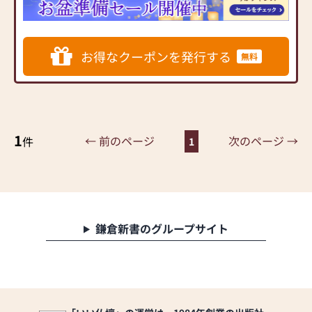
しております。
また、さまざまなデザイン
の仏具も取り揃えておりま
すので、お仏壇やご宗派に
お得なクーポンを発行する
無料
合わせて最適な組み合わせ
を丁寧にご案内いたしま
す。
◆ 一人ひとりの祈りのかた
ちに 寄り添う接客を目指し
1
← 前のページ
次のページ →
件
1
ています ◆
仏壇選びは、形のある商品
を選ぶというよりも、「ご
家族の想い」を形にする大
切な時間です。
わたしたちは、お客様一人
鎌倉新書のグループサイト
ひとりの想いに寄り添い、
心から納得していただける
お仏壇選びのお手伝いを心
がけています。
どんな小さなことでもお気