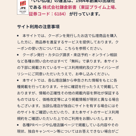
軽にご相談ください。初め
「いい仏壇」の運営は、1984年創業の出版社
ての方も安心してお越しい
である
株式会社鎌倉新書（東証プライム上場、
ただけるよう、明るく落ち
証券コード：6184）
が行っています。
着いた雰囲気の店内でお迎
えいたします。
サイト利用の注意事項
本サイトでは、クーポンを発行したお店で仏壇商品を購入
◆ 家具調仏壇を中心に くら
した方に、商品券を進呈するサービスを提供しております。ク
しに寄り添う祈りの空間 ◆
ーポンの使い方については、こちらを参照ください。
現代の住まいに自然ととけ
クーポン発行・カタログ請求・来店予約・オンライン相談
こむ家具調仏壇を中心に、
など各種お問い合わせはすべて「無料」で承ります。本サイト
多彩なデザインを取り揃え
の下部に掲載されているサービス利用規約及びプライバシーポ
ています。
リシーにご同意いただいたうえで、お申し込みください。
リビングやダイニングな
本サイトでは、各仏壇店舗から申告された情報をもとに各
ど、日常の空間に自然に馴
種掲載を行っております。十分に確認を行ったうえで掲載して
染む木目やカラー、素材感
おりますが、情報の正確性その他の掲載内容を弊社が保証する
にこだわり、 “インテリアと
ものではなく、価格改定等により掲載情報が現状と異なる場合
しても美しいお仏壇”をご提
もございます。当該仏壇店が独自にサイトを有する場合にはそ
案しています。
のサイトをご確認いただいたり、また本サイトのサービス利用
和室がないお住まいやマン
規約をご確認いただいた上でのご利用をお願いいたします。
ションの方にも人気の、コ
各種PRページや仏壇店舗ページで掲載している内容やその
ンパクトでモダンなタイプ
現状、独自キャンペーン等についてはお答えできない場合がご
も多数展示。