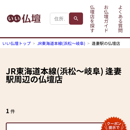
仏
お
よ
壇
仏
く
店
壇
あ
を
ガ
る
探
イ
質
す
ド
問
いい仏壇トップ
JR東海道本線(浜松～岐阜)
逢妻駅の仏壇店
JR東海道本線(浜松～岐阜)
逢妻
駅
周辺の仏壇店
1
件