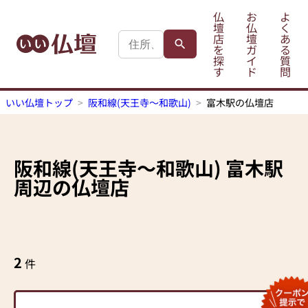
仏
お
よ
壇
仏
く
店
壇
あ
を
ガ
る
探
イ
質
す
ド
問
いい仏壇トップ
阪和線(天王寺～和歌山)
富木駅の仏壇店
阪和線(天王寺～和歌山)
富木駅
周辺の仏壇店
2
件