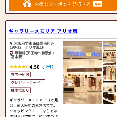
をはじめ、唐木仏壇、家具調
お得なクーポンを発行する
無料
仏壇、上置型仏壇と種類だけ
でなく、いろんなサイズの仏
壇を取り揃えています。
また、品揃えだけでなく、営
業スタッフも多いので仏壇の
ギャラリーメモリア アリオ鳳
出張修理から、仏壇の修復の
見積り等、素早く対応出来ま
大阪府堺市西区鳳南町3-
すので気軽にご連絡くださ
199-12 アリオ鳳1F
い。
阪和線(天王寺～和歌山)
専門知識を持った「仏事コー
富木駅
ディネーター」「墓石ディレ
4.58
（
）
12件
クター」の資格を持つ優秀な
スタッフも多数おりますの
来店予約可
で、仏事法要の段取りから墓
クレジットカード可
地案内、図面作成、納骨式ま
で、お墓の文字彫、移設等仏
駐車場あり
事に関わる仕事、仏壇・墓
ギャラリーメモリア アリオ鳳
石 一貫しておりますので、
は、南大阪初の直営店です。
お気軽にご連絡頂きますよう
ショッピングモールならでは
宜しくお願い致します。
の明るい空間に、約50本の現