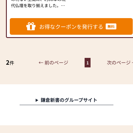
代仏壇を取り揃えました。
当店ではコロナ対策として下
リビングやマンションにも違
記の項目を実施しておりま
和感のないモダンな祈りの空
す。
間をご提案します。
①消毒液を設置
お得なクーポンを発行する
無料
お仏壇の購入が初めての方、
②従業員は手洗い・うが
買い替えをご検討中の方、将
い・マスクを着用
来の参考に…という方も、お
③お客様から一定の距離
気軽にお立ち寄りください。
④1窓やドアを開けるなどし
どんな些細なことでもスタッ
ての換気
2
フが丁寧にお伺いいたしま
← 前のページ
次のページ 
件
⑤短縮営業等によって営業
1
す。
時間を調整
皆様のご来店を心よりお待ち
以上の項目を心掛け営業して
申し上げております。
おります。ご理解のほど宜し
くお願い致します。
【駐車場】2,500台
鎌倉新書のグループサイト