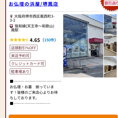
お仏壇の浜屋/堺鳳店
大阪府堺市西区鳳西町3-
3-2
阪和線(天王寺～和歌山)
鳳駅
4.65
（
）
150件
店頭割引%OFF
来店予約可
クレジットカード可
駐車場あり
■―――――――――――――――――――――――――――■
お仏壇・お墓 揃っていま
す！皆様のご来店心よりお待
ちしております。
■―――――――――――――――――――――――――――■
堺鳳店は、大阪南部では最大
の品揃えの店舗です。金仏壇