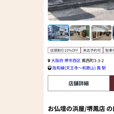
店頭割引10%OFF
来店予約可
駐車
大阪府
堺市西区
鳳西町3-3-2
阪和線(天王寺～和歌山)
鳳 駅
店舗詳細
お仏壇の浜屋/堺鳳店 