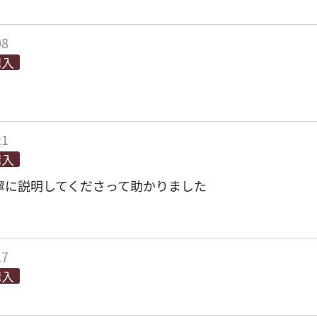
08
購入
21
購入
寧に説明してくださって助かりました
17
購入