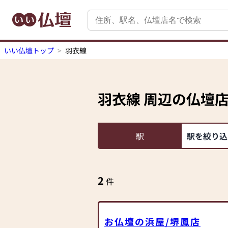
いい仏壇トップ
羽衣線
羽衣線
周辺の仏壇
駅
駅を絞り込
2
件
お仏壇の浜屋/堺鳳店