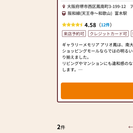
ますよう宜しくお願い致します。
大阪府堺市西区鳳南町3-199-12 
阪和線(天王寺～和歌山)
富木駅
当店ではコロナ対策として下記の項目
①消毒液を設置
4.58
（
）
12件
②従業員は手洗い・うがい・マスク
来店予約可
クレジットカード可
③お客様から一定の距離
④1窓やドアを開けるなどしての換
ギャラリーメモリア アリオ鳳は、南
⑤短縮営業等によって営業時間を調
ショッピングモールならではの明るい
以上の項目を心掛け営業しております
り揃えました。
します。
リビングやマンションにも違和感のな
します。
お仏壇の購入が初めての方、買い替え
に…という方も、お気軽にお立ち寄り
どんな些細なことでもスタッフが丁寧
皆様のご来店を心よりお待ち申し上げ
【駐車場】2,500台
2
←
件