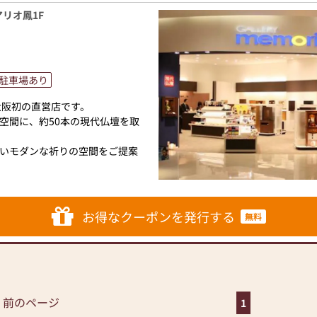
アリオ鳳1F
を実施しております。
を着用
駐車場あり
気
大阪初の直営店です。
整
空間に、約50本の現代仏壇を取
。ご理解のほど宜しくお願い致
いモダンな祈りの空間をご提案
をご検討中の方、将来の参考
ください。
にお伺いいたします。
お得なクーポンを発行する
無料
ております。
 前のページ
1