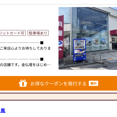
ジットカード可
駐車場あり
―――――――――――■
ご来店心よりお待ちしておりま
―――――――――――■
の店舗です。金仏壇をはじめ、
種類だけでなく、いろんなサイ
フも多いので仏壇の出張修理か
お得なクーポンを発行する
無料
応出来ますので気軽にご連絡く
ター」「墓石ディレクター」の
ますので、仏事法要の段取りか
お墓の文字彫、移設等仏事に関
オ鳳
ますので、お気軽にご連絡頂き