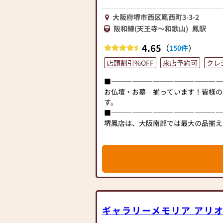
大阪府堺市西区鳳西町3-3-2
阪和線(天王寺～和歌山)
鳳駅
4.65
（
）
150件
店頭割引%OFF
来店予約可
クレ
■――――――――――――――――
お仏壇・お墓 揃っています！皆様の
す。
■――――――――――――――――
堺鳳店は、大阪南部では最大の品揃え
唐木仏壇、家具調仏壇、上置型仏壇と
ズの仏壇を取り揃えています。
また、品揃えだけでなく、営業スタッ
ら、仏壇の修復の見積り等、素早く対
ださい。
専門知識を持った「仏事コーディネー
資格を持つ優秀なスタッフも多数おり
ら墓地案内、図面作成、納骨式まで、
ギャラリーメモリア アリ
わる仕事、仏壇・墓石 一貫しており