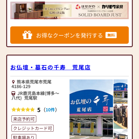
内家具専門メーカーと、モ
ダンなインテリアにマッチ
するお仏壇を展開
◆◆ お陰様で創業94年 ◆◆
お得なクーポンを発行する
無料
国内130店舗以上のスケール
メリットと東証上場の信
頼。創業以来、親切・丁寧
な説明と対応を心がけ、年
間約25,000基のお仏壇、約
お仏壇・墓石の千寿 荒尾店
3,000基のお墓を納めていま
す。「お仏壇のはせがわ」
熊本県荒尾市荒尾
では、さまざまな供養（対
4186-129
話の場づくり）の形をご提
JR鹿児島本線(博多～
案しております。ご自身、
八代)
荒尾駅
ご家族にあった供養の形に
5
（
）
10件
ついて、迷うことや、お困
りのことなどございました
来店予約可
ら、ぜひ、お気軽にご相談
クレジットカード可
ください。店内にはお仏
壇・お仏具・お位牌・お線
駐車場あり