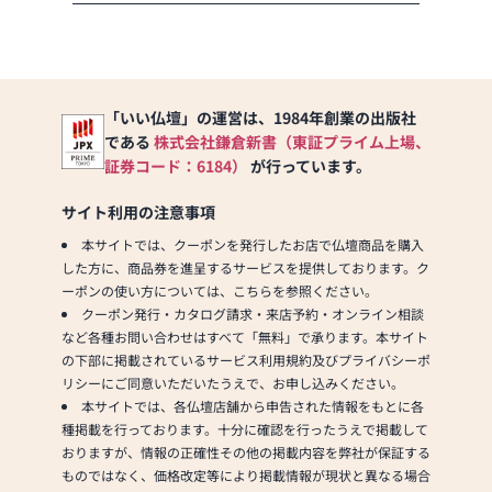
ご案内≫
●仏壇・仏具・お墓・相
続・遺品整理のご相談
●ご来店予約(ページ内の
「来店予約ボタン」からお
「いい仏壇」の運営は、1984年創業の出版社
申込ください)
である
株式会社鎌倉新書（東証プライム上場、
●お電話(ご相談や商品のご
証券コード：6184）
が行っています。
注文を承ります。お電話時
に「いい仏壇を見た」とお
サイト利用の注意事項
伝えください)
●訪問(はせがわの専門スタ
本サイトでは、クーポンを発行したお店で仏壇商品を購入
ッフがご相談や商品ご購入
した方に、商品券を進呈するサービスを提供しております。ク
のお手続きを致します)
ーポンの使い方については、こちらを参照ください。
クーポン発行・カタログ請求・来店予約・オンライン相談
≪お仏壇のはせがわよりお
など各種お問い合わせはすべて「無料」で承ります。本サイト
客様へ≫
の下部に掲載されているサービス利用規約及びプライバシーポ
「仏壇や仏具をお探しでし
リシーにご同意いただいたうえで、お申し込みください。
たら、ぜひお仏壇のはせが
本サイトでは、各仏壇店舗から申告された情報をもとに各
わにお越しください。当店
種掲載を行っております。十分に確認を行ったうえで掲載して
は幅広い品揃えとリーズナ
おりますが、情報の正確性その他の掲載内容を弊社が保証する
ブルな価格でお客様をお迎
ものではなく、価格改定等により掲載情報が現状と異なる場合
えしています。