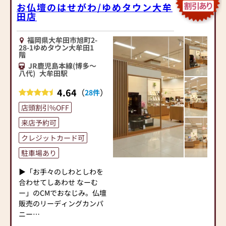
お仏壇のはせがわ/ゆめタウン大牟
田店
福岡県大牟田市旭町2-
28-1ゆめタウン大牟田1
階
JR鹿児島本線(博多～
八代)
大牟田駅
4.64
（
）
28件
店頭割引%OFF
来店予約可
クレジットカード可
駐車場あり
▶「お手々のしわとしわを
合わせてしあわせ なーむ
ー」のCMでおなじみ。仏壇
販売のリーディングカンパ
ニー
▶「カリモク家具」など国