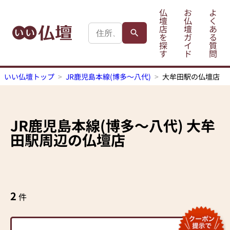
仏
お
よ
壇
仏
く
店
壇
あ
を
ガ
る
探
イ
質
す
ド
問
いい仏壇トップ
JR鹿児島本線(博多～八代)
大牟田駅の仏壇店
JR鹿児島本線(博多～八代)
大牟
田駅
周辺の仏壇店
2
件