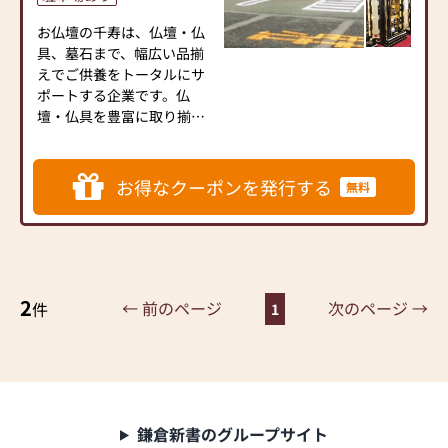
香・お念珠等、豊富にご用
お仏壇の千寿は、仏壇・仏
意しております。1,000種類
具、墓石まで、幅広い品揃
以上の組み合わせの中から
えでご供養をトータルにサ
お客様に合ったお仏壇・お
ポートする企業です。仏
仏具をご提案いたします。
壇・仏具を豊富に取り揃え
お客様が納得されるサービ
≪「カリモク家具」との協
スをご提案します。
同開発≫
荒尾店は、どんなご相談で
お仏壇のはせがわは、日本
お得なクーポンを発行する
無料
も迅速に対応するフットワ
を代表する家具メーカー
ークの軽いお店です。豊富
「カリモク家具」との協同
な商品を取り揃え皆様のご
開発で、現代の住宅にあっ
来店、ご相談をお待ちして
たモダンなお仏壇を作って
おります。県道314号線沿
います。他にも国内の家具
2
い、グリーンランド正面ゲ
専門メーカーと作り上げた
← 前のページ
次のページ →
件
1
ート向かいです。ゆったり
お仏壇コレクションがあ
した駐車場を完備しており
り、祈る人と偲ぶ人をつな
ますので、お気軽にお立ち
ぐ新しいカタチを提案しま
寄りください。
す。
【駐車場】15台
≪はせがわ店舗サービスの
鎌倉新書のグループサイト