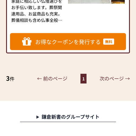
家庭に相応しい仏壇選びを
しれません(◎_◎;)
お数珠、花瓶なども豊富な
お手伝い致します。葬祭関
モダン・唐木・新風・上置
品揃え。
連用品、お盆商品も充実。
き等、常時120本程陳列して
選りすぐりの商品をご用意
葬儀相談も含め仏事全般の
ございます♪
して、皆様のご来店をお待
対応を行なっております。
ちしております。
【駐車場完備】15台
【取扱い仏壇】唐木仏壇、
お得なクーポンを発行する
無料
当店ではコロナ対策として
家具調仏壇、神棚、神徒壇
下記の項目を実施しており
【営業時間】9：00～18：
ます。
00
①消毒液を設置
【定休日】年中無休
②従業員は手洗い・うが
【駐車場】3台
い・マスクを着用
3
← 前のページ
次のページ →
件
1
③手袋着用
④お客様から一定の距離
⑤窓やドアを開けるなど
しての換気
⑥短縮営業等によって営
業時間を調整
鎌倉新書のグループサイト
以上の項目を心掛け営業し
ております。ご理解のほど
宜しくお願い致します。