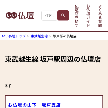
仏
お
よ
壇
仏
く
店
壇
あ
を
ガ
る
探
イ
質
す
ド
問
いい仏壇トップ
東武越生線
坂戸駅の仏壇店
東武越生線
坂戸駅
周辺の仏壇店
3
件
お仏壇の山下 坂戸支店