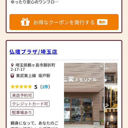
ゆったり安心のワンフロ
お仏壇とは、お客様のご自
ア。
宅にご安置してからが本当
200坪の広々とした店内はバ
の意味でのお付き合いと思
リアフリーで通路幅も広
お得なクーポンを発行する
っておりますので、
無料
く、ゆったりとご覧いただ
どうぞ、お仏壇の山下をよ
ます。陽の光が差し込む明
ろしくお願いいたします。
るいお店です。
【一期一会の誠心】
大人気の「セレモアかりん
仏壇プラザ/埼玉店
当店と同一商品で他店での
とう」を販売しています。
見積書をお持ちいただけれ
ば、必ずその金額よりお勉
埼玉県鶴ヶ島市脚折町
広い店内にはゆっくりご相
2-17-17
強いたします!!
談いただけるお茶席のスペ
東武東上線
坂戸駅
ースもご用意しております
≪坂戸支店 常時120本程展
ので、ご休憩をしていただ
5
（
）
1件
示≫
きながらゆっくりと心ゆく
目の前が駐車場です♪
来店予約可
までお選びいただけます。
車高の低いお車もご利用で
クレジットカード可
きます♪
モダンなデザインのお仏壇
407号沿いにありますが、黄
駐車場あり
から、伝統型仏壇まで幅広
色い歩道橋の横に店舗があ
く展示しております。
親身になって、あなたのご
り、少しわかりづらいかも
また、香りの良いお線香、