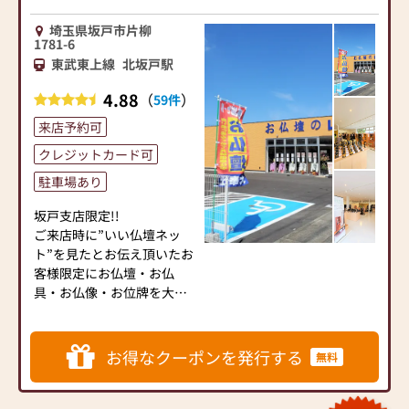
埼玉県坂戸市片柳
1781-6
東武東上線
北坂戸駅
4.88
（
）
59件
来店予約可
クレジットカード可
駐車場あり
坂戸支店限定!!
ご来店時に”いい仏壇ネッ
ト”を見たとお伝え頂いたお
客様限定にお仏壇・お仏
具・お仏像・お位牌を大・
大・大特価でご奉仕致しま
す。
※但し見積もり前のみ有効
お得なクーポンを発行する
無料
となりますので、必ずご来
店時にお伝えください。