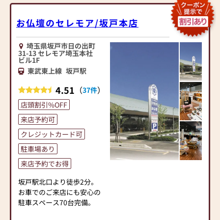
お仏壇の山下では、チラシ
以外のお仏壇に対しても常
お仏壇のセレモア/坂戸本店
に限界価格で対応しており
ます。
埼玉県坂戸市日の出町
国産、海外に関係なく、常
31-13 セレモア埼玉本社
ビル1F
に質の良いA級品のお仏壇を
東武東上線
坂戸駅
随時展示しております。
今では、一つのお仏壇店さ
4.51
（
）
37件
んで決めるのでわなく色々
回ってからお仏壇をお決め
店頭割引%OFF
になる方が増えてまいりま
来店予約可
した。
商品の質と価格には自信を
クレジットカード可
持っておりますので、ぜひ
駐車場あり
一度、お客様ご自身の眼で
来店予約でお得
手でご覧になっていただけ
ればと思います♪
坂戸駅北口より徒歩2分。
お仏壇専門店だからこそ
お車でのご来店にも安心の
の、接客、対応、サービ
駐車スペース70台完備。
ス、アフターケアも自信が
あります。