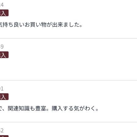
24
購入
気持ち良いお買い物が出来ました。
49
購入
01
購入
で、関連知識も豊富。購入する気がわく。
52