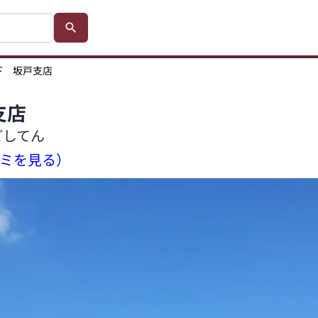
下 坂戸支店
支店
どしてん
コミを見る）