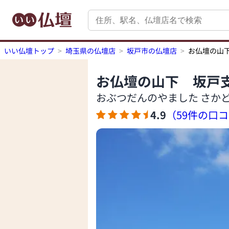
いい仏壇トップ
埼玉県の仏壇店
坂戸市の仏壇店
お仏壇の山
お仏壇の山下 坂戸
おぶつだんのやました さか
4.9
（59件の口