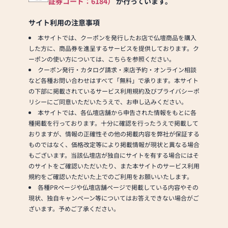
宜しくお願い致します。
証券コード：6184）
が行っています。
当店ではコロナ対策として下
サイト利用の注意事項
記の項目を実施しておりま
本サイトでは、クーポンを発行したお店で仏壇商品を購入
す。
した方に、商品券を進呈するサービスを提供しております。ク
①消毒液を設置
ーポンの使い方については、こちらを参照ください。
②従業員は手洗い・うが
クーポン発行・カタログ請求・来店予約・オンライン相談
い・マスクを着用
など各種お問い合わせはすべて「無料」で承ります。本サイト
③お客様から一定の距離
の下部に掲載されているサービス利用規約及びプライバシーポ
④1窓やドアを開けるなどし
リシーにご同意いただいたうえで、お申し込みください。
ての換気
本サイトでは、各仏壇店舗から申告された情報をもとに各
⑤短縮営業等によって営業
種掲載を行っております。十分に確認を行ったうえで掲載して
時間を調整
おりますが、情報の正確性その他の掲載内容を弊社が保証する
以上の項目を心掛け営業して
ものではなく、価格改定等により掲載情報が現状と異なる場合
おります。ご理解のほど宜し
もございます。当該仏壇店が独自にサイトを有する場合にはそ
くお願い致します。
のサイトをご確認いただいたり、また本サイトのサービス利用
規約をご確認いただいた上でのご利用をお願いいたします。
各種PRページや仏壇店舗ページで掲載している内容やその
現状、独自キャンペーン等についてはお答えできない場合がご
ざいます。予めご了承ください。