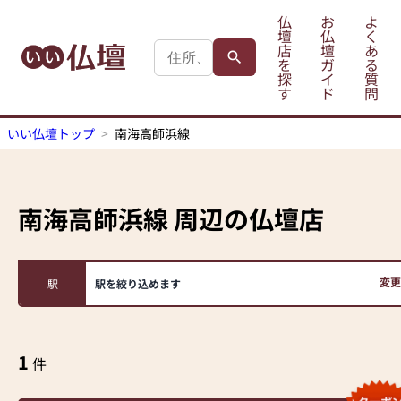
仏
お
よ
壇
仏
く
店
壇
あ
を
ガ
る
探
イ
質
す
ド
問
いい仏壇トップ
南海高師浜線
南海高師浜線
周辺の仏壇店
変更
駅
駅を絞り込めます
1
件