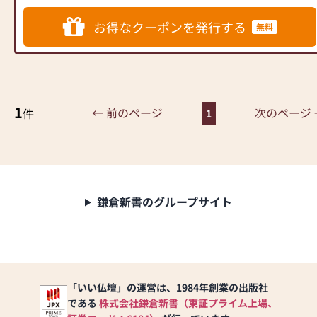
の品揃えの店舗です。金仏壇
をはじめ、唐木仏壇、家具調
お得なクーポンを発行する
無料
仏壇、上置型仏壇と種類だけ
でなく、いろんなサイズの仏
壇を取り揃えています。
また、品揃えだけでなく、営
業スタッフも多いので仏壇の
1
出張修理から、仏壇の修復の
← 前のページ
次のページ 
件
1
見積り等、素早く対応出来ま
すので気軽にご連絡くださ
い。
専門知識を持った「仏事コー
ディネーター」「墓石ディレ
クター」の資格を持つ優秀な
鎌倉新書のグループサイト
スタッフも多数おりますの
で、仏事法要の段取りから墓
地案内、図面作成、納骨式ま
で、お墓の文字彫、移設等仏
事に関わる仕事、仏壇・墓
「いい仏壇」の運営は、1984年創業の出版社
石 一貫しておりますので、
である
株式会社鎌倉新書（東証プライム上場、
お気軽にご連絡頂きますよう