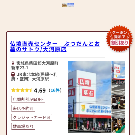
仏壇直売センター ぶつだんとお
墓のサトウ/大河原店
宮城県柴田郡大河原町
新東23-1
JR東北本線(黒磯～利
府・盛岡)
大河原駅
4.69
（
）
16件
店頭割引5%OFF
来店予約可
クレジットカード可
駐車場あり