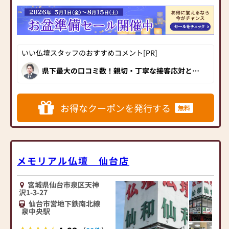
宿った「心」そのもの。
┌─┐
能です。また、モダン仏壇に
ほこだて仏光堂は、「心」
│＊│ ご進物の準備にも
合うお位牌のご用意もござ
を大切に、頼れるお仏壇店
便利
います。その他、念珠・線
を目指しています。
└─┼────────────────────────
香・ローソク等も豊富に取
進物用線香のほか、お香や
り揃えております。
いい仏壇スタッフのおすすめコメント[PR]
◆仏壇展示本数は１００本
キャンドルなど、プチギフト
以上◆
にぴったりの商品もたくさ
■安心のアフターサービス
県下最大の口コミ数！親切・丁寧な接客応対と、
宮城県内に５店舗、福島県
豊富な品揃えが人気の「ほこだて仏光堂」では、
んあります。お気軽にご来店
最適なお仏壇のご提案はも
インテリア志向の方に最適な家具調仏壇から、存
内に１店舗を構えるほこだ
ください！
ちろん、お客様の状況・環
在感溢れる伝統的な唐木仏壇まで、展示100台以
て仏光堂だからできる品揃
上！特に、お手軽な小さなお仏壇は種類も豊富！
境に合わせてベストなご提
神棚・神徒壇も取り扱っており、位牌・仏像・仏
お得なクーポンを発行する
無料
えと価格を実現しています。
案を行えるよう努めており
具・仏事小物など、幅広く取り扱っています。ま
仙台泉店の品揃えはエリア
た、お仏壇だけではなく、お墓や葬儀のご相談を
【アクセス】
ます。ご購入後も末永くご利
含めて、仏事ごとのすべてをご相談できます。信
NO.1です。
・大河原バイパス「ローソ
用いただくためにアフター
頼と実績の創業80余年の定評ある対応力で、親
商品構成は、伝統仏壇6割、
切・丁寧にしっかりとサポートしてもらえるの
ン」の斜め向かい
フォローも行っております。
で、安心感も格別です！
モダン仏壇4割と、エリア内
・JR東北本線「大河原駅」
例えば、お仏壇の電球が切
メモリアル仏壇 仙台店
ではモダン仏壇の品揃えは
より車で3分
れてしまった時など、仏事の
特に充実しています。
ことなら何でもお気軽にご
宮城県仙台市泉区天神
連絡ください。
沢1-3-27
◆お位牌、お念珠等、仏具
・社員による無料配達と設
仙台市営地下鉄南北線
も充実した品揃え◆
置（宮城県内）
泉中央駅
お陰様で多くのお客様より
・買替に伴う古い仏壇の引
お位牌・仏具のご用命を頂