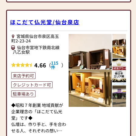
のお客様には、
当台公園駅」より徒歩1分の
状況に応じた買い替え時の
場所に構えております。経験
注意事項等をご案内いたし
豊富なスタッフが、お客様
ほこだて仏光堂/仙台泉店
ます。
にピッタリの商品をご提案
買い替えに伴う、仏壇の引
させていただきます。
宮城県仙台市泉区高玉
取処分（有料）のご相談も
※クリスロード商店街の三
町2-23-24
承ります。
瀧不動院内には「仲見世
仙台市営地下鉄南北線
店」もあります。（線香・ロ
八乙女駅
┌─┐
ーソク・念珠のみ販売）
│＊│ お墓とセットでさ
115
4.66
（
）
件
らにお得に◎
■豊富なお仏壇の品揃えと
└─┼────────────────────────
明るく入りやすい店内
来店予約可
お墓用品も多数取り揃えて
白を基調とした明るい店内
クレジットカード可
います。
に、上置(小型)・下台付・ス
墓石の建立・修理等の相談
駐車場あり
テージタイプなど多くのモ
も承っておりますので、お気
ダン仏壇をご用意しており
◆昭和７年創業 地域貢献が
軽にご相談ください。
ます。全国の有名仏壇メーカ
企業理念の「ほこだて仏光
◎仏壇はお墓とセットで本
ーのお仏壇を幅広く扱って
堂」です◆
体価格がさらに値引きとな
いるので、店頭にない商品も
仏壇は、作り手と、手を合わ
ります。
カタログからお選びいただ
せる人、それぞれの想いが
き、取り寄せて現物を確認可