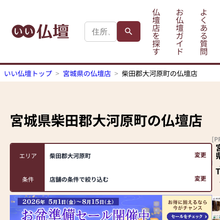
仏
お
よ
壇
仏
く
店
壇
あ
を
ガ
る
探
イ
質
す
ド
問
いい仏壇トップ
宮城県の仏壇店
柴田郡大河原町の仏壇店
宮城県柴田郡大河原町
の仏壇店
[P
変更
エリア
柴田郡大河原町
変更
条件
店舗の条件で絞り込む