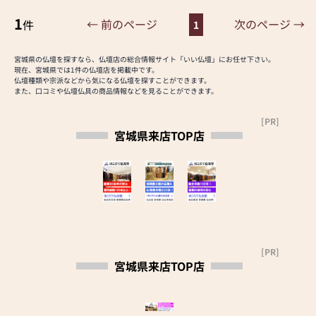
気軽にご来店ください。
おススメの仏壇店です！
た専門店として、高品質の商
1
心よりお待ち申し上げてお
← 前のページ
次のページ →
件
1
まずはお下見だけでも結構
品を量販体制で、しかも心の
ります。
です。クーポンを発行されて
こもったきめ細やかなサー
ご来店くださいませ。
ビスを添えて皆様にお届け
宮城県の仏壇を探すなら、仏壇店の総合情報サイト「いい仏壇」にお任せ下さい。
※ほこだて仏光堂は「安
スタッフ一同、心よりお待
現在、宮城県では1件の仏壇店を掲載中です。
したい。これが仙和の精神
心」「公正」の仏壇公正取
仏壇種類や宗派などから気になる仏壇を探すことができます。
ちしております。
であります。
また、口コミや仏壇仏具の商品情報などを見ることができます。
引協議会 加盟店舗です
皆様のご愛顧に応えるべ
く、今後も安心と真心のこ
[PR]
≪ 安心してご来店いただく
もったサービスを第一に、
宮城県来店TOP店
為に≫
より多くのお客様と信頼の
ほこだて仏光堂は新型コロ
絆を結び、仙和の精神と感
ナウイルス感染拡大防止に
謝の心を忘れずに邁進して
取り組んでいます
まいります。
■従業員はマスクを着用し
ます
仙台泉バイパス店は、平成
■従業員は手洗い・うが
７年開設、売場面積200坪。
い、出社前の検温を実施し
地下鉄南北線「泉中央駅」
[PR]
ます
宮城県来店TOP店
から車で約７分、国道４号
■店内に消毒液を常備しま
線沿いにございます。お気軽
す
にお立ち寄りください。
■店内に飛沫防止パネルを