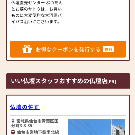
仏壇直売センター ぶつだん
とお墓のサトウは、お買い
ものに大変便利な大河原バ
イパス沿いにございます。
┌─┐
│＊│ 仏壇展示数【１０
０基 】超！
お得なクーポンを発行する
無料
└─┼────────────────────────
伝統的なものからモダンな
ものまで、種類豊富な仏壇を
展示しており、“地域最安
値”でご提供しております。
いい仏壇スタッフおすすめの仏壇店
[PR]
絵画のように壁に掛けられ
る仏壇「壁壇」など、話題の
商品も展示中です！
全国のメーカーのお仏壇を
仏壇の佐正
扱っているため、店頭にな
い商品もお取り寄せいたし
宮城県仙台市青葉区国
ます。ご希望の商品がありま
分町3-8-35
したらご相談ください。
仙台市営地下鉄南北線