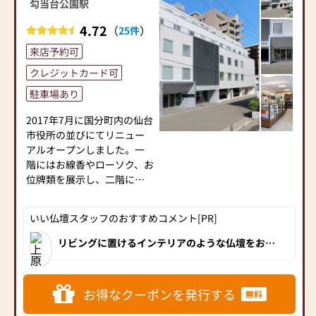
勾当台公園駅
┌─┐
4.72
（
）
│＊│ 位牌・仏具も同時
25件
に揃えられるのが嬉しい
来店予約可
└─┼────────────────────────
クレジットカード可
お位牌、仏像、仏具はどの
宗派にも対応できる豊富な
駐車場あり
品揃え◎
お位牌はご注文から【約２
2017年7月に国分町内の仙台
～３週間】でお渡し可能で
市役所の並びにてリニュー
す。
アルオープンしました。一
仏具はサイズ、色合い、デ
階にはお線香やローソク、お
ザインなどお好きなものを
位牌類を展示し、二階には
お選びいただけます。
仏壇と仏具を展示していま
※ペット供養の商品もござ
す。店内には約100基、イン
いい仏壇スタッフのおすすめコメント[PR]
います。
テリアに合うモダン仏壇を
中心に豊富に取り揃えてお
リビングに置けるインテリアのような仏壇をお探
┌─┐
しのお客様にオススメなのが「仏壇の佐正」。解
ります。
放感あふれる明るい店内にスタイリッシュなモダ
│＊│ 仏壇の買い替えサ
ン仏壇・仏具・位牌が数多く展示されています。
ポート
仏壇はもちろん、位牌をお求めのお客様も多数来
■「勾当台公園駅」より徒
店されています。宮城県内で仏壇をお探しのお客
お得なクーポンを発行する
無料
└─┼────────────────────────
歩1分
様には一度は立ち寄っていただきたい人気店で
仏壇の買い替えをご検討中
す。
仙台市営地下鉄南北線「勾