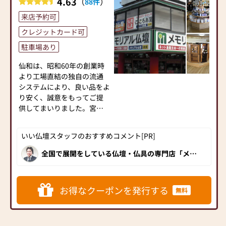
4.63
（
）
取り無料
88件
戴しております。
・お仏壇の修理修復
来店予約可
ご宗旨・ご宗派に合った適
切なご提案をさせていただ
クレジットカード可
■地域の皆様のために
きます。
仙台市のお客様はもちろん
駐車場あり
のこと、宮城県内外からも多
◆アフターケアもお任せく
くのお客様がいらっしゃい
仙和は、昭和60年の創業時
ださい◆
ます。駅徒歩1分の立地です
より工場直結の独自の流通
ご購入後お困りのことがご
が、駐車場も完備しており
システムにより、良い品をよ
ざいましたら何なりとお申
ます。
り安く、誠意をもってご提
し付けください。
供してまいりました。宮城
お仏壇ご成約のお客様は宮
■新型コロナウイルス感染
県内に９店舗・山形県内に
城県全域配送無料です。
症対策の取り組み
２店舗のネットワーク展開
仏壇・お墓・葬儀を手掛け
いい仏壇スタッフのおすすめコメント[PR]
・店頭に消毒液を設置し
をしております。（2018年
るほこだて仏光堂は仏事全
ています。
現在）
全国で展開をしている仏壇・仏具の専門店「メモ
般のサポートをさせていた
・お客様から一定の距離
リアル仏壇」。中でもメモリアル仏壇 仙台店は、
だきます。
オリジナル仏壇からインテリアに合う家具調仏壇
をあけるよう努めています。
仏壇は代々に永く受け継が
まで、約220本以上と地域最大級の豊富な品揃え
・定期的に換気を行って
を誇る大型店舗です！仙台地区の需要を取り入
れるもの。だからこそお客
お仏壇の品質と価格に自信
れ、家具調仏壇のコーナーを増設。お客様に大変
お得なクーポンを発行する
無料
います。
様との確かな信頼関係を大
好評をいただいております。県外からもご来店さ
があります。
・店内の消毒作業を行っ
れるお客様も多く、専門知識豊富なスタッフの丁
切に、お客様の立場に立っ
まずはお下見だけでも結構
寧な接客やお困りごとにすぐに対応していただけ
ています。
た徹底したサービスを目指
るアフターフォローも仙台店の魅力のひとつ。宮
です。クーポンを発行の上お
城県にお住いの方には是非訪問していただきたい
しております。地域に密着し