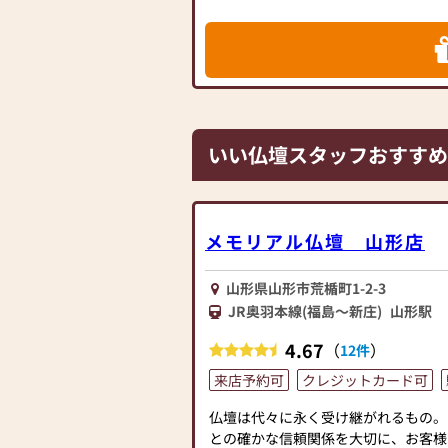
の品揃えで地域No.1！
当店スタッフが心をこめてお手伝いさ
す。お気軽にお立ち寄りください。
いい仏壇スタッフおすすめ
メモリアル仏壇 山形店
山形県山形市荒楯町1-2-3
JR奥羽本線(福島～新庄)
山形駅
4.67
（
）
12件
来店予約可
クレジットカード可
仏壇は代々に永く受け継がれるもの。
との確かな信頼関係を大切に、お客様