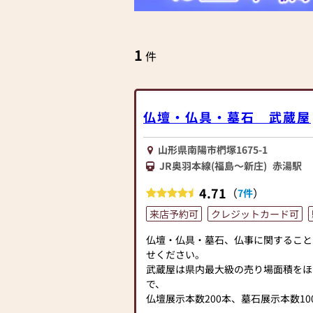
1
件
仏壇・仏具・墓石 武蔵屋
山形県南陽市椚塚1675-1
JR奥羽本線(福島～新庄)
赤湯駅
4.71
（
）
7件
来店予約可
クレジットカード可
仏壇・仏具・墓石、仏事に関すること
せください。
武蔵屋は県内最大級の売り場面積をほ
で、
仏壇展示本数200本、墓石展示本数10