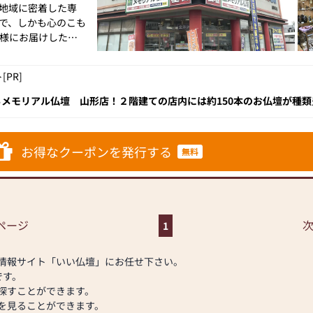
地域に密着した専
で、しかも心のこも
様にお届けした
心と真心のこもっ
PR]
様と信頼の絆を結
邁進してまいりま
メモリアル仏壇 山形店！２階建ての店内には約150本のお仏壇が種類
安心の10年保証がついており、安心のサポート体制も魅力のひとつ。
なスタッフがお客様のご希望にあうお仏壇選びをサポートしてくれます
お仏壇を購入するのは初めてという方、お近くにお越しの際はぜひお立
設、売場面積200
お得なクーポンを発行する
無料
号線沿いです。お気軽
ページ
次
1
情報サイト「いい仏壇」にお任せ下さい。
です。
探すことができます。
を見ることができます。