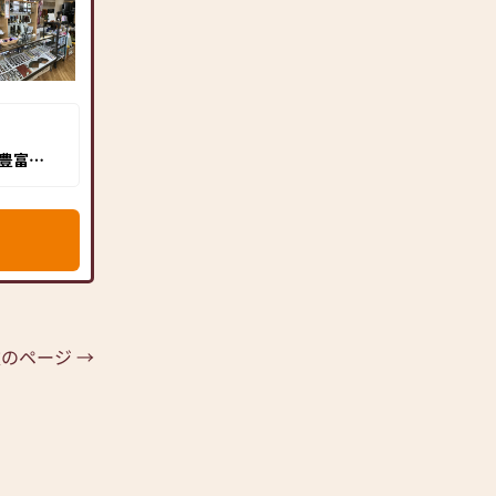
豊富に
たくさん
。お仏壇
ち寄りく
のページ →