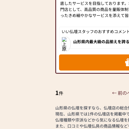
底したサービスを目指しております。
門店として、高品質の商品を量販体制
ったきめ細やかなサービスを添えて皆
い。これが私たちの精神であります。
皆様のご愛顧に応えるべく、今後も安
いい仏壇スタッフのおすすめコメント[
たサービスを第一に、より多くのお客
び、仙和の精神と感謝の心を忘れずに
山形県内最大級の品揃えを誇る
す。
展示されております！お仏壇は
の商品の中から専門知識豊富
のお買い換えをお考えの方、
メモリアル仏壇山形店は、平成10年開
ださい！
坪。
JR山形駅から車で約７分、国道286
にお立ち寄りください。
1
← 前の
件
山形県の仏壇を探すなら、仏壇店の総合
現在、山形県では1件の仏壇店を掲載中
仏壇種類や宗派などから気になる仏壇を
また、口コミや仏壇仏具の商品情報など