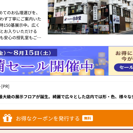
相談や商品ご購入のお手
初めてのお仏壇選びを、
わず丁寧にご案内いた
時150基展示中。広く
とお入りいただける
お仏壇のはせがわにお
も安心の授乳室もござ
リーズナブルな価格で
統的な木製の仏壇やモ
トなサイズの仏壇な
ト
とができます。仏壇の
意しておりますので、
ていただけます。
ます。下記ページより
牌や線香、ろうそくや
PR]
アイテムも豊富に揃え
2-w-campaign2
に合わせて、お求めい
！地域最大級の展示フロアが誕生。綺麗で広々とした店内では形・色、様々
も種類豊富に様々取り揃え、スタッフさんが確かな商品と知識、心から
くれます。
しおり」プレゼント◆
です。品質に妥協せ
本堂オリジナル「お盆
す。お客様に長くご利
お得なクーポンを発行する
無料
を取り扱っております
。
ただけます。
に丁寧にお応えいたし