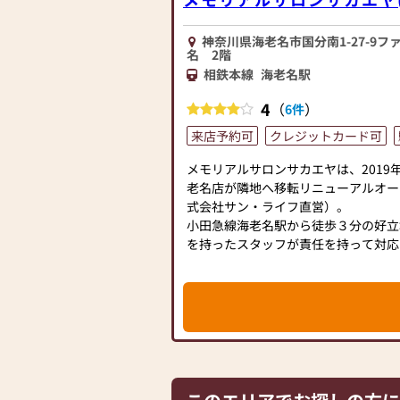
神奈川県海老名市国分南1-27-9
名 2階
相鉄本線
海老名駅
4
（
）
6件
来店予約可
クレジットカード可
メモリアルサロンサカエヤは、2019
老名店が隣地へ移転リニューアルオー
式会社サン・ライフ直営）。
小田急線海老名駅から徒歩３分の好立
を持ったスタッフが責任を持って対応
明るく綺麗な店内には、さまざまな供
モダンでコンパクトなデザインを中心
手元供養品をはじめ、お線香やローソ
だけでも楽しい小物類も豊富にご用意
お買い物のついでにも、是非お気軽に
【アクセス】小田急線海老名駅東口よ
レモニーホール隣）