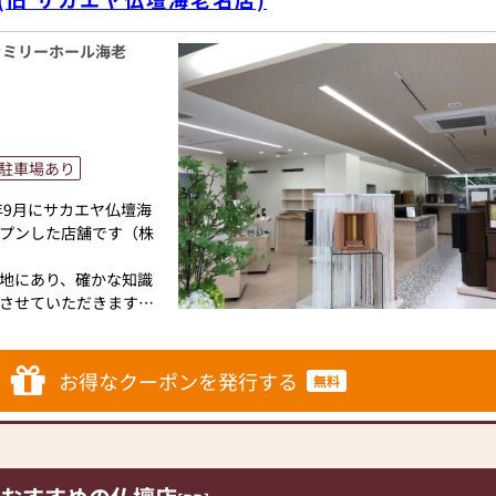
ファミリーホール海老
駐車場あり
年9月にサカエヤ仏壇海
プンした店舗です（株
地にあり、確かな知識
させていただきます。
養のカタチに対応する
とした仏壇仏具、各種
ク、数珠など見ている
お得なクーポンを発行する
無料
しております。
ご来店くださいませ。
り徒歩3分（海老名セ