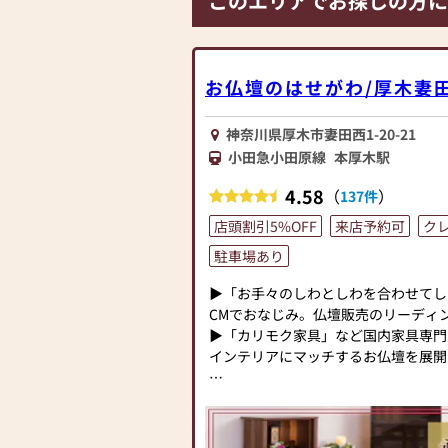
このエリアでお探しの方に
【駐車場】 40台 ※海老名セレモニ
用ください
お仏壇のはせがわ/厚木妻
神奈川県厚木市妻田西1-20-21
小田急小田原線
本厚木駅
4.58
（
）
137件
店頭割引5%OFF
来店予約可
ク
駐車場あり
▶「お手々のしわとしわを合わせてし
CMでおなじみ。仏壇販売のリーディ
▶「カリモク家具」など国内家具専門
インテリアにマッチするお仏壇を展開
◆◆ お陰様で創業94年 ◆◆
国内130店舗以上のスケールメリッ
業以来、親切・丁寧な説明と対応を心が