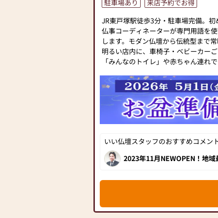
駐車場あり
来店予約でお得
い仏壇を見た」とお伝えください)
●訪問(はせがわの専門スタッフがご
JR東戸塚駅徒歩3分・駐車場完備。
続きを致します)
仏事コーディネーターが専門用語を使
します。モダン仏壇から伝統型まで常
≪お仏壇のはせがわよりお客様へ≫
明るい店内に、車椅子・ベビーカーご
「仏壇や仏具をお探しでしたら、ぜひ
「みんなのトイレ」や赤ちゃん連れで
越しください。当店は幅広い品揃えと
います。
お客様をお迎えしています。
仏壇には様々な種類がございます。伝
◆来店予約キャンペーン開催中◆
ダンなデザインの仏壇、またコンパク
１、Amazonギフト券5%分プレゼン
ど、お客様のご要望に合わせて選ぶこ
２、店頭表示価格から５% OFF
素材や彫刻、仏像の種類も豊富にご用
３、更にお値引き3,000円
心からご供養いただける仏壇を見つけ
※キャンペーン適用には条件がござい
さらに、仏具も充実しております。位
いい仏壇スタッフのおすすめコメント[
ご確認ください。
花立てなど、お仏壇のセットや個別の
https://e-butsudan.com/special/3
ております。お好みやご自宅のお仏壇
2023年11月NEWOPEN
展示されています。仏事小物
ただけます。
お客様を温かくお出迎えして
◆いい仏壇クーポンご持参で「お盆の
当店の魅力は、品質と価格のバランス
お盆についてわかりやすくまとめた日
ず、お求めやすい価格を実現していま
のしおり」をプレゼント
用いただけるような耐久性のある商品
ご来店時にクーポンをご提示ください
ので、安心してお買い物をお楽しみい
また、スタッフ一同、お客様のご要望