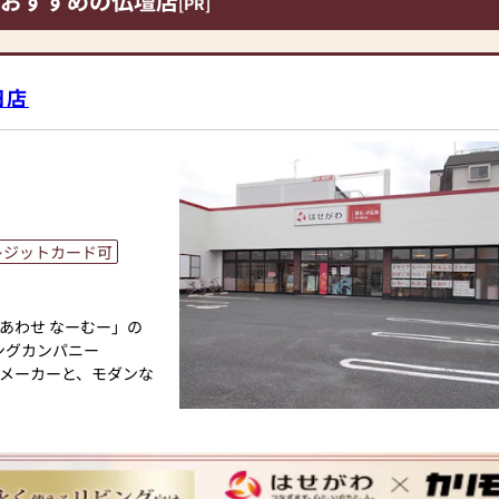
おすすめの仏壇店
[PR]
ーホールの駐車場をご利
田店
レジットカード可
あわせ なーむー」の
ングカンパニー
メーカーと、モダンな
トと東証上場の信頼。創
け、年間約25,000基