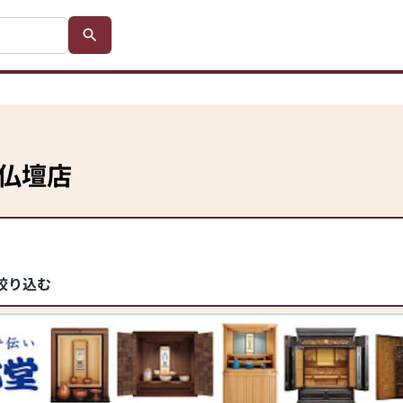
仏壇店
絞り込む