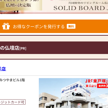
ています。「お仏壇のは
の場づくり）の形をご
あった供養の形につい
ざいましたら、ぜひ、
仏壇・お仏具・お位
お得なクーポンを発行する
無料
ております。1,000
に合ったお仏壇・お仏
の仏壇店
[PR]
家具メーカー「カリモ
にあったモダンなお仏
専門メーカーと作り上
塚店
人と偲ぶ人をつなぐ新
1みつやまビル1階
のご相談
ボタン」からお申込くだ
レジットカード可
ります。お電話時に「い