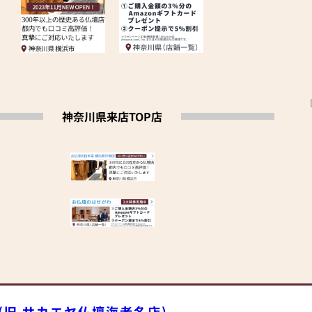
神奈川県来店TOP店
旧 サカエヤ仏壇海老名店)