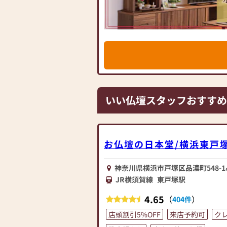
のお仏壇、約3,000基のお墓を納め
せがわ」では、さまざまな供養（対話
提案しております。ご自身、ご家族に
て、迷うことや、お困りのことなどご
お気軽にご相談ください。店内にはお
牌・お線香・お念珠等、豊富にご用意し
種類以上の組み合わせの中からお客様
具をご提案いたします。
いい仏壇スタッフおすすめ
≪「カリモク家具」との協同開発≫
お仏壇のはせがわは、日本を代表する
ク家具」との協同開発で、現代の住宅
壇を作っています。他にも国内の家具
お仏壇の日本堂/横浜東戸
げたお仏壇コレクションがあり、祈る
しいカタチを提案します。
神奈川県横浜市戸塚区品濃町548-
≪はせがわ店舗サービスのご案内≫
JR横須賀線
東戸塚駅
●仏壇・仏具・お墓・相続・遺品整理
4.65
●ご来店予約(ページ内の「来店予約
（
）
404件
さい)
店頭割引5%OFF
来店予約可
ク
●お電話(ご相談や商品のご注文を承