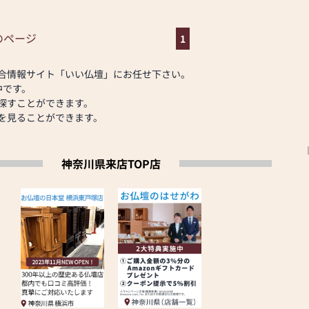
で【お盆大特価セール】開
ご相談にも親身にお答
。お客様のご満足度を
のページ
1
提供いたします。
25,800円をはじめ
なご供養に寄り添い、
5,000円、アデルD型ラ
度、当店にお越しくだ
合情報サイト「いい仏壇」にお任せ下さい。
をご覧いただけます。
中です。
壇を取り揃え、皆様のご来
ます。」
探すことができます。
ります。
を見ることができます。
ビス３選》
神奈川県来店TOP店
限り、古いお仏壇の引
客様。但しお仏壇のお
ご相談させていただく
でコーディネート」
実際にお部屋に置いて