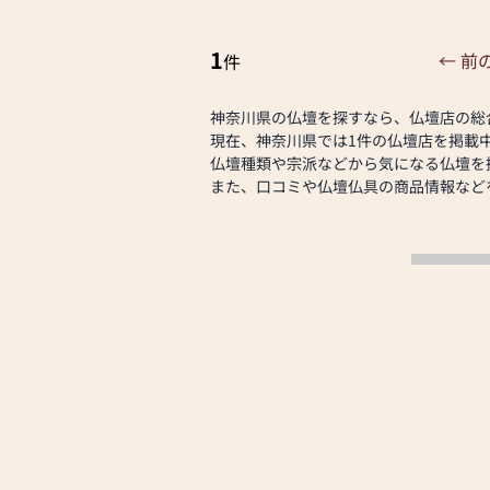
～6月26日(金)より8月17日(月)ま
ます。お仏壇や仏具に関するご質問や
催中～
えし、最適なアドバイスをいたします
1
← 前
件
最優先に考え、心からのおもてなしを
お持ち帰り特価モダン仏壇 粉雪Ⅱ13号 
お仏壇のはせがわでは、お客様の大切
特選仏具付モダン仏壇 マレー18号 14
お手伝いさせていただきます。ぜひ一
神奈川県の仏壇を探すなら、仏壇店の総
イト43号 99,800円 等
さい。心地よい空間で、お仏壇や仏具
現在、神奈川県では1件の仏壇店を掲載
2.58万円～5,000万円までのお仏
スタッフ一同、心よりお待ちしており
仏壇種類や宗派などから気になる仏壇を
店をスタッフ一同心よりお待ちしてお
また、口コミや仏壇仏具の商品情報など
《日本堂横浜東戸塚店のおすすめサー
１、古いお仏壇の引き取り料無料
※当店にてお仏壇をご購入のお客様に
取りを無料でいたします。
※本セール期間中にお仏壇ご購入のお
引取り地域、お仏壇サイズによっては
場合がございます。
２、お仏壇がご自宅で選べる「おうち
※店頭のお仏壇をご自宅にお運びし、
ご覧いただけるサービスです。