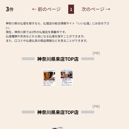
ビス有り
だけます。
５% OFF
また、スタッフ一同、お
3
← 前のページ
次のページ →
件
1
３、更にお値引き3,000
客様のご要望に丁寧にお
円
応えいたします。お仏壇
※キャンペーン適用には
神奈川県の仏壇を探すなら、仏壇店の総合情報サイト「いい仏壇」にお任せ下さ
や仏具に関するご質問や
い。
条件がございます。下記
ご相談にも親身にお答え
現在、神奈川県では3件の仏壇店を掲載中です。
ページよりご確認くださ
し、最適なアドバイスを
仏壇種類や宗派などから気になる仏壇を探すことができます。
また、口コミや仏壇仏具の商品情報などを見ることができます。
い。
いたします。お客様のご
https://e-
満足度を最優先に考え、
[PR]
butsudan.com/special/32-
心からのおもてなしを提
神奈川県来店TOP店
w-campaign2
供いたします。
お仏壇のはせがわでは、
◆いい仏壇クーポンご持
お客様の大切なご供養に
参で「お盆のしおり」プ
寄り添い、お手伝いさせ
レゼント◆
ていただきます。ぜひ一
お盆についてわかりやす
度、当店にお越しくださ
くまとめた日本堂オリジ
い。心地よい空間で、お
ナル「お盆のしおり」を
仏壇や仏具をご覧いただ
[PR]
プレゼント
けます。スタッフ一同、
神奈川県来店TOP店
ご来店時にクーポンをご
心よりお待ちしておりま
提示ください。
す。」