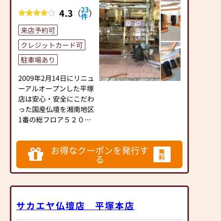
は、さまざまな供養（対
23
4.3
（
）
話の場づくり）の形をご
件
提案しております。ご自
来店予約可
身、ご家族にあった供養
クレジットカード可
の形について、迷うこと
や、お困りのことなどご
駐車場あり
ざいましたら、ぜひ、お
気軽にご相談ください。
2009年2月14日にリニュ
店内にはお仏壇・お仏
ーアルオープンした平塚
具・お位牌・お線香・お
店は安心・安全にこだわ
念珠等、豊富にご用意し
った国産仏壇を湘南地区
ております。1,000種類
1番の総フロア５２０㎡
以上の組み合わせの中か
の広々としたスペースで
らお客様に合ったお仏
ご覧いただけます。1
お得なクーポンを発行す
壇・お仏具をご提案いた
階、中2階はマンション
無
る
料
します。
やフローリングのお部屋
などの現代のライフスタ
≪「カリモク家具」との
イルに似合うお仏壇を常
協同開発≫
時200点以上展示してお
お仏壇のはせがわは、日
ります。2階には伝統的
サカエヤ仏壇店 平塚本店
本を代表する家具メーカ
なお仏壇や五重の塔や夢