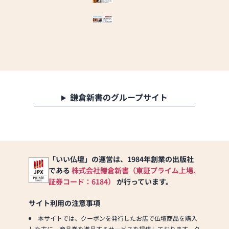
～6月26日(金)より8月17
日(月)まで【お盆大特価
セール】開催中～
お持ち帰り特価モダン仏
壇 粉雪Ⅱ13号 25,800円
をはじめ
特選仏具付モダン仏壇 マ
レー18号 145,000円、ア
鎌倉新書のグループサイト
デルD型ライト43号
99,800円 等
2.58万円～5,000万円ま
でのお仏壇を取り揃え、
皆様のご来店をスタッフ
一同心よりお待ちしてお
「いい仏壇」の運営は、1984年創業の出版社
ります。
である
株式会社鎌倉新書（東証プライム上場、
証券コード：6184）
が行っています。
《日本堂横浜東戸塚店の
おすすめサービス３選》
サイト利用の注意事項
本サイトでは、クーポンを発行したお店で仏壇商品を購入
１、古いお仏壇の引き取
した方に、商品券を進呈するサービスを提供しております。ク