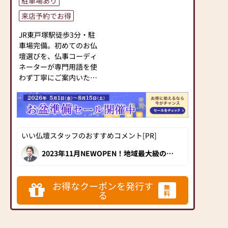
駐車場あり
な事でもお見積り無料。
の種類も豊富にご用意し
④すべてのお仏壇に基本
ておりますので、心から
来店予約でお得
お手入れセットプレゼン
ご供養いただける仏壇を
JR東戸塚駅徒歩3分・駐
ト。
見つけていただけます。
車場完備。初めてのお仏
⑤お仏壇は、何ヶ月先の
さらに、仏具も充実して
壇選びを、仏事コーディ
納品でも大切にお預りし
おります。位牌や線香、
ネーターが専門用語を使
ます。
ろうそくや花立てなど、
わず丁寧にご案内いたし
⑥どんなに小さな品物で
お仏壇のセットや個別の
ます。モダン仏壇から伝
も一つからお取り寄せ可
アイテムも豊富に揃えて
統型まで常時150基展示
能。
おります。お好みやご自
中。広く明るい店内に、
⑦仏事に関するご質問や
宅のお仏壇に合わせて、
車椅子・ベビーカーごと
疑問にも何でもおこたえ
お求めいただけます。
お入りいただける「みん
します。
当店の魅力は、品質と価
いい仏壇スタッフのおすすめコメント[PR]
なのトイレ」や赤ちゃん
格のバランスです。品質
連れでも安心の授乳室も
2023年11月NEWOPEN！地域最大級の展
に妥協せず、お求めやす
示フロアが誕生。綺麗で広々とした店内
ございます。
【アクセス】JR平塚駅西
い価格を実現していま
では形・色、様々な多数のお仏壇が展示
されています。仏事小物も種類豊富に
口より徒歩3分（サカエ
す。お客様に長くご利用
様々取り揃え、スタッフさんが確かな商
お得なクーポンを発行す
◆来店予約キャンペーン
ヤ・ホール内 1・2Ｆ）
いただけるような耐久性
無
品と知識、心からのおもてなしでお客様
る
料
開催中◆
を温かくお出迎えしてくれます。
【駐車場】 近隣駐車場
のある商品を取り扱って
１、Amazonギフト券
（紅谷町、見附町、錦
おりますので、安心して
5%分プレゼント
町）の無料チケットサー
お買い物をお楽しみいた
２、店頭表示価格から