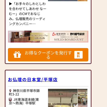
▶「お手々のしわとしわ
を合わせてしあわせ なー
むー」のCMでおなじ
み。仏壇販売のリーディ
ングカンパニー
▶「カリモク家具」など
国内家具専門メーカー
と、モダンなインテリア
にマッチするお仏壇を展
開
お得なクーポンを発行す
無
る
料
◆◆ お陰様で創業94年
◆◆
国内130店舗以上のスケ
ールメリットと東証上場
お仏壇の日本堂/平塚店
の信頼。創業以来、親
切・丁寧な説明と対応を
心がけ、年間約25,000基
神奈川県平塚市錦
のお仏壇、約3,000基の
町3-22
お墓を納めています。
JR東海道本線(東
京～熱海)
平塚駅
「お仏壇のはせがわ」で