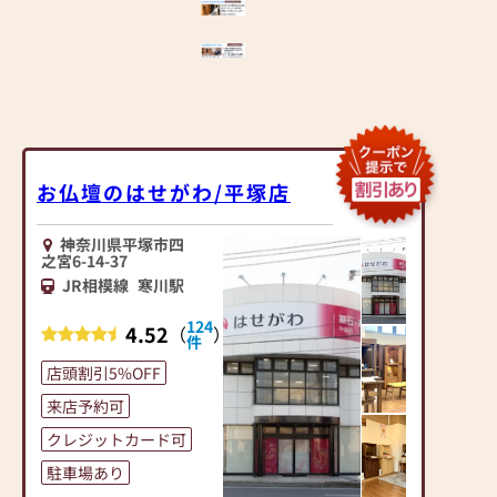
お仏壇のはせがわ/平塚店
神奈川県平塚市四
之宮6-14-37
JR相模線
寒川駅
124
4.52
（
）
件
店頭割引5%OFF
来店予約可
クレジットカード可
駐車場あり