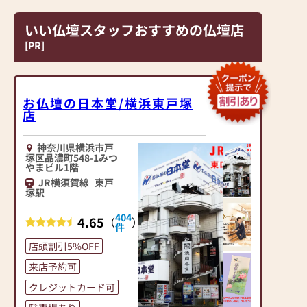
どの小物類のお買い物に
スタッフがご相談や商品
も、是非お気軽にご来店
ご購入のお手続きを致し
いい仏壇スタッフおすすめの仏壇店
くださいませ。
ます)
[PR]
■サカエヤ仏壇の7つの
≪お仏壇のはせがわより
まごころサービス
お客様へ≫
サカエヤでは、「できま
「仏壇や仏具をお探しで
お仏壇の日本堂/横浜東戸塚
せんは申しません」をモ
したら、ぜひお仏壇のは
店
ットーとし、常にお客様
せがわにお越しくださ
の身近な存在であるよう
い。当店は幅広い品揃え
神奈川県横浜市戸
に心がけております。
とリーズナブルな価格で
塚区品濃町548-1みつ
やまビル1階
①古いお仏壇、仏具のお
お客様をお迎えしていま
JR横須賀線
東戸
焚き上げにも対応。専門
す。
塚駅
のスタッフが引き取りに
仏壇には様々な種類がご
伺います。
ざいます。伝統的な木製
404
4.65
（
）
②関東圏内お仏壇配達無
の仏壇やモダンなデザイ
件
料。設置まで責任を持っ
ンの仏壇、またコンパク
店頭割引5%OFF
て対応致します。
トなサイズの仏壇など、
来店予約可
③お仏壇、お位牌はもち
お客様のご要望に合わせ
ろん、遺品整理からハウ
て選ぶことができます。
クレジットカード可
スクリーニングまでどん
仏壇の素材や彫刻、仏像