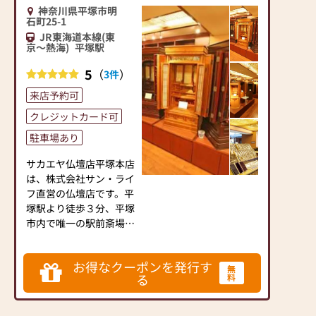
ー「カリモク家具」との
殿などの工芸品などがご
神奈川県平塚市明
協同開発で、現代の住宅
ざいます。仏像・具足も
石町25-1
にあったモダンなお仏壇
100点以上取り揃えてあ
JR東海道本線(東
を作っています。他にも
ります。
京～熱海)
平塚駅
国内の家具専門メーカー
斬新なデザインや素材の
5
（
）
3件
と作り上げたお仏壇コレ
質感をぜひ実物大でお確
クションがあり、祈る人
かめ下さい。
来店予約可
と偲ぶ人をつなぐ新しい
クレジットカード可
カタチを提案します。
【修理】 無料見積承り
中！
駐車場あり
≪はせがわ店舗サービス
大切なお仏壇の修理なら
サカエヤ仏壇店平塚本店
のご案内≫
安心・老舗の日本堂へお
は、株式会社サン・ライ
●仏壇・仏具・お墓・相
任せください。
フ直営の仏壇店です。平
続・遺品整理のご相談
古くなったお仏壇も高い
塚駅より徒歩３分、平塚
●ご来店予約(ページ内
技術で真心を込めてお手
市内で唯一の駅前斎場
の「来店予約ボタン」か
入れいたします。
「サカエヤ・ホール」
らお申込ください)
１・２階にございます。
●お電話(ご相談や商品
お得なクーポンを発行す
確かな知識を持ったスタ
のご注文を承ります。お
無
る
料
ッフが責任を持って対応
電話時に「いい仏壇を見
させていただきます。お
た」とお伝えください)
線香やローソク、数珠な
●訪問(はせがわの専門