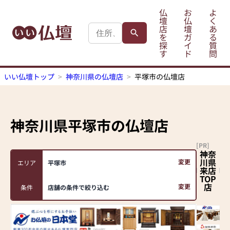
仏
お
よ
壇
仏
く
店
壇
あ
を
ガ
る
探
イ
質
す
ド
問
いい仏壇トップ
神奈川県の仏壇店
平塚市の仏壇店
神奈川県平塚市
の仏壇店
[PR]
神奈
川県
変更
エリア
平塚市
来店
TOP
店
変更
条件
店舗の条件で絞り込む