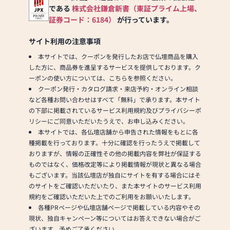
特に念珠は県内でも屈
である
株式会社鎌倉新書（東証プライム上場、
指の品揃えで、オリジ
証券コード：6184）
が行っています。
ナルの注文制作にもお
応えします。
サイト利用の注意事項
★入りやすい仏壇屋さ
本サイトでは、クーポンを発行したお店で仏壇商品を購入
んです★
した方に、商品券を進呈するサービスを提供しております。ク
『入りやすい仏壇屋』
ーポンの使い方については、こちらを参照ください。
を目指したお店作りを
クーポン発行・カタログ請求・来店予約・オンライン相談
してきました。
など各種お問い合わせはすべて「無料」で承ります。本サイト
接客時にもできるだけ
の下部に掲載されているサービス利用規約及びプライバシーポ
分かりやすい説明を心
リシーにご同意いただいたうえで、お申し込みください。
がけ、お客様の不安を
本サイトでは、各仏壇店舗から申告された情報をもとに各
取り除けるよう努めま
種掲載を行っております。十分に確認を行ったうえで掲載して
す。
おりますが、情報の正確性その他の掲載内容を弊社が保証する
ものではなく、価格改定等により掲載情報が現状と異なる場合
★お仏壇は『日本人の
もございます。当該仏壇店が独自にサイトを有する場合にはそ
心のよりどころ』★
のサイトをご確認いただいたり、また本サイトのサービス利用
うれしい時や悩み事が
規約をご確認いただいた上でのご利用をお願いいたします。
ある時、仏様に向かい
各種PRページや仏壇店舗ページで掲載している内容やその
手を合わせる。また、
現状、独自キャンペーン等についてはお答えできない場合がご
一家団欒の中にお仏壇
ざいます。予めご了承ください。