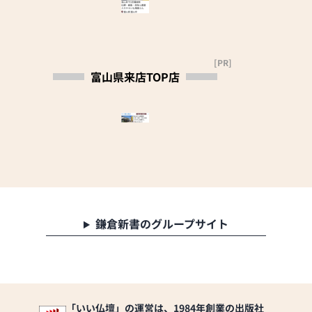
し、金具を打ち、組み
す。
立てます。
お仏壇の新規購入をお
富山仏壇の製造元とし
考えのお客様、ぜひ当
て自社工場を有する同
店へご相談ください。
[PR]
店では、金仏壇の修理
スタッフ一同、皆様の
富山県来店TOP店
なども同社スタッフが
お越しを心よりお待ち
迅速に対応。
申し上げております。
購入後のアフターフォ
ローも万全です。
【駐車場完備】20台
★取扱商品★
仏壇・仏具・神具・祭
礼用品・掛け軸・念
珠・線香・和ろうそ
く・部屋香 ・宗教用具
鎌倉新書のグループサイト
各種・その他
ギフトなどにも使える
「腕輪念珠」や「部屋
香」といった小物も豊
富に取り揃えていま
す。
「いい仏壇」の運営は、1984年創業の出版社