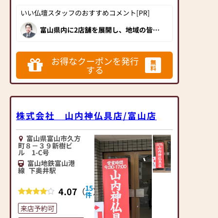
41号線沿い。
いい仏壇スタッフのおすすめコメント[PR]
JR富山駅と北陸自動車
道・富山インターのほ
富山県内に2店舗を展開し、地域の皆様
に選ばれ続けているお仏壇店です。豊
ぼ中間で、どちらから
富なアイテム数や富山仏壇の製造元と
も車で約７分という好
しての品質はもちろん、五十嵐社長の
誠実な人柄が溢れた店内は入りやすく
立地にあります。
お得なクーポンを発行
無
柔らかい雰囲気で満ちています。仏事
平成17年に現在地へ移
する
料
でお困りなことがあれば、まずは五十
嵐仏壇店にご相談してみてください。
転オープンして今年で
富山県にお住いの方には是非訪問して
13年目、地域の方はも
いただきたいおススメの仏壇店です。
ちろん県内各地から幅
広い年齢層の方々が訪
株式会社 山内神仏具店/富山店
れていただけます。
富山県富山市久方
★万全のアフターフォ
町８－３９新樹ビ
ロー★
ル 1-C号
当社は、自社工場でお
富山地鉄富山港
仏壇を製造していま
線
下奥井駅
す。
15
4.07
仏壇の木地を作るため
（
）
件
の材木から仕入れ、木
来店予約可
地を製作し、下地をし