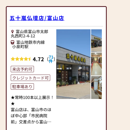
五十嵐仏壇店/富山店
富山県富山市太郎
丸西町2-4-12
富山地鉄市内線
小泉町駅
71
4.72
（
）
件
来店予約可
クレジットカード可
駐車場あり
★常時100本以上展示！
★
富山店は、富山市のほ
ぼ中心部「市民病院
前」交差点から富山駅
方向へ約150mの国道