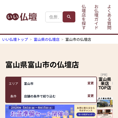
仏
お
よ
壇
仏
く
店
壇
あ
を
ガ
る
探
イ
質
す
ド
問
いい仏壇トップ
富山県の仏壇店
富山市の仏壇店
富山県富山市
の仏壇店
[PR]
富山県
来店
変更
エリア
富山市
TOP店
変更
条件
店舗の条件で絞り込む