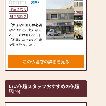
に寄り添う真の良きサ
（
）
0件
す。
ポーターを目指して努
来店予約可
特に念珠は県内でも屈
力を続けております。
指の品揃えで、オリジ
駐車場あり
スタッフ一同、ご来店
ナルの注文制作にもお
をお待ちしておりま
応えします。
「大きなお直しは必要
す。
ないけれど、気になる
★入りやすい仏壇屋さ
ところだけ直したい」
【駐車場 8台有】
んです★
「不要になったお仏壇
『入りやすい仏壇屋』
を引き取ってほしい」
【取扱品目】
を目指したお店作りを
「あるお仏壇、直すと
・金仏
してきました。
したらどんなふうに直
檀、唐木仏檀、家具調
接客時にもできるだけ
せるかアドバイスほし
この仏壇店の詳細を見る
仏壇、仏像、瓔珞、本
分かりやすい説明を心
い」
尊、脇掛、法名軸、位
がけ、お客様の不安を
「新しいお仏壇が欲し
牌
取り除けるよう努めま
いんだけど…値段も大
・念珠、
す。
きさも色々ありすぎ
布巾、毛バタキ、布立
て。
いい仏壇スタッフおすすめの仏壇
箱、仏扇、経本、経
★お仏壇は『日本人の
親身になって相談し
店
机、座布団
[PR]
心のよりどころ』★
てくださる方はいない
・ローソ
うれしい時や悩み事が
かしら？」
ク、線香、香、オト
ある時、仏様に向かい
「お仏壇の小さな困り
シ、マッチ消し、芯切