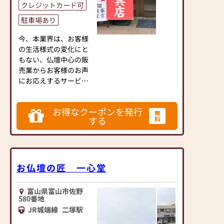
て研磨を繰り返し、上
クレジットカード可
塗りをして金箔を押
駐車場あり
し、金具を打ち、組み
立てます。
今、本業界は、お客様
富山仏壇の製造元とし
の生活様式の変化にと
て自社工場を有する同
もない、仏壇中心の販
店では、金仏壇の修理
売業からお客様のお声
なども同社スタッフが
にお応えするサービス
迅速に対応。
業に変化し、新しいも
購入後のアフターフォ
のと古き良きものが共
ローも万全です。
お得なクーポンを発行
存する時代に入りまし
無
する
料
た。
★取扱商品★
我社の強みは、品揃え
仏壇・仏具・神具・祭
や提案力だけではな
礼用品・掛け軸・念
く、高度な修繕技術を
珠・線香・和ろうそ
受け継いだ社員の
お仏壇の匠 一心堂
く・部屋香 ・宗教用具
「力」と、お客様を支
各種・その他
援する社員の「心」に
富山県富山市佐野
ギフトなどにも使える
あると考えます。
580番地
「腕輪念珠」や「部屋
多様なニーズにお応え
JR城端線
二塚駅
香」といった小物も豊
し、お客様の「想い」
富に取り揃えていま