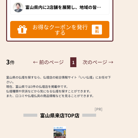
仏事や神事で分からな
る部材を利用してお好
・天神
道・富山インターのほ
富山県内に2店舗を展開し、地域の皆様
いことや不安なことが
みの大きさや形・デザ
様、神棚、ケース、棚
に選ばれ続けているお仏壇店です。豊
ぼ中間で、どちらから
ありましたら、何なり
インにリメイクしま
富なアイテム数や富山仏壇の製造元と
板
も車で約７分という好
しての品質はもちろん、五十嵐社長の
とお問い合わせ下さ
す。
・神鏡、
誠実な人柄が溢れた店内は入りやすく
立地にあります。
お得なクーポンを発行
い。
先祖代々大切にされて
無
柔らかい雰囲気で満ちています。仏事
榊立て、灯篭、瓶子、
平成17年に現在地へ移
する
料
でお困りなことがあれば、まずは五十
きたお仏壇が大きさや
三宝、皿、水玉、注連
嵐仏壇店にご相談してみてください。
転オープンして今年で
カタチを変えて末永く
富山県にお住いの方には是非訪問して
縄
13年目、地域の方はも
いただきたいおススメの仏壇店です。
引き継ぐことができま
ちろん県内各地から幅
す。
・神社用
広い年齢層の方々が訪
3
← 前のページ
次のページ →
件
1
具/神具一式
れていただけます。
一心堂では、お仏壇の
・神社用
新規購入のご相談も承
具/神具の修繕
★万全のアフターフォ
富山県の仏壇を探すなら、仏壇店の総合情報サイト「いい仏壇」にお任せ下
っております。お客様
さい。
ロー★
のご要望・ご予算をお
現在、富山県では3件の仏壇店を掲載中です。
当社は、自社工場でお
仏壇種類や宗派などから気になる仏壇を探すことができます。
伺いし、ご提案させて
仏壇を製造していま
また、口コミや仏壇仏具の商品情報などを見ることができます。
頂きます。職人が一か
す。
ら作製するお仏壇（オ
仏壇の木地を作るため
[PR]
ーダーメイド）、地場
富山県来店TOP店
の材木から仕入れ、木
の仏壇（国産）、リー
地を製作し、下地をし
ズナブルなお仏壇、現
て研磨を繰り返し、上
代風仏壇、様々なご要
塗りをして金箔を押
望に対応しておりま