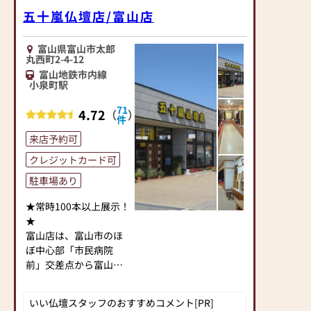
手を合わせる。また、
ごとや、修繕・買い替
五十嵐仏壇店/富山店
り、線香差し、お香
一家団欒の中にお仏壇
えなどどうしたらよい
入、おりん/布団/台/棒
を置いて、日々の家族
か…」
・仏器/台/
富山県富山市太郎
の営みを報告する。そ
などのお悩みは一心堂
差し、六合、高月、香
丸西町2-4-12
こから心豊かな生活が
にご相談ください。
呂/台、花立て/台、ロー
富山地鉄市内線
生まれます。
一心堂では、お仏壇の
小泉町駅
ソク立て/型、院玄灯
お仏壇をご家庭にお祀
小さなお困りごとから
呂、輪灯、
71
りすることでもたらさ
丸洗いまで対応いたし
4.72
（
）
木上香
件
れる心の豊かさは、何
ます。
呂、前卓、打敷
来店予約可
にも代え難いもので
・和額、
す。
ご先祖様が大切にされ
クレジットカード可
掛軸、名号
当店にてお求めいただ
てきた、昔ながらの古
・念珠修
駐車場あり
いたお仏壇で、そうし
き良きお仏壇。
理
た心の安らぎが得られ
「ご先祖様も大切にし
・仏壇/仏
★常時100本以上展示！
たとすれば、それは私
てきたし、引き継ぎた
具の洗い/修繕
★
たち仏壇職人にとって
いのだけど大きすぎて
富山店は、富山市のほ
この上ない喜びです。
管理も大変そう…」
・寺院用
ぼ中心部「市民病院
『富山仏壇の製造元』
そのような方にはお仏
具/仏具一式
前」交差点から富山駅
として仏壇の構造や知
壇のリフォーム・リメ
・寺院用
方向へ約150mの国道
識はどのお店にも引け
イクをお勧めします！
具/仏具の修繕
41号線沿い。
を取りません。
いまあるお仏壇の使え
いい仏壇スタッフのおすすめコメント[PR]
JR富山駅と北陸自動車