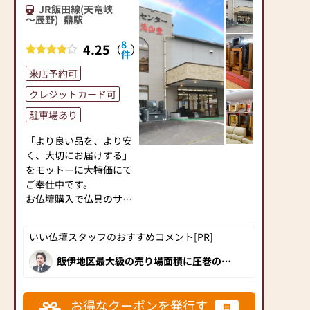
JR飯田線(天竜峡
【ご希望やお悩みをご相
～辰野)
鼎駅
談ください】
8
4.25
（
）
私たちは商品を販売する
件
だけでなく、お客様のご
来店予約可
供養のお気持ちに寄り添
いたいと思っておりま
クレジットカード可
す。
駐車場あり
お客様のお話をお聞きで
きるよう、プロのアドバ
「より良い品を、より安
イザーが丁寧に対応いた
く、大切にお届けする」
します。どうぞ、お気軽
をモットーに大特価にて
にお声掛けください。
ご奉仕中です。
お仏壇購入で仏具のサー
【仏事に必要な商品を豊
ビスも実施しておりま
富に品揃え】
す。
いい仏壇スタッフのおすすめコメント[PR]
家具調デザインが特徴で
洋間にも置きやすいモダ
◆南信地区最大級！お仏
飯伊地区最大級の売り場面積に圧巻の品
ン仏壇やタンスの上に置
揃えを誇る清山堂 飯田店。大型店且つメ
壇 約１３０本展示！
ーカー直送だからできる量・質・価格は
く上置仏壇、伝統的な大
色々なタイプの仏壇・仏
一見の価値あり。更にアフターサポート
型仏壇、金仏壇などを始
も万全です。2019年6月についに"いい仏
具を豊富に展示していま
お得なクーポンを発行す
無
壇"への掲載がスタート。長野県にお住い
め、常時200点ほどのお