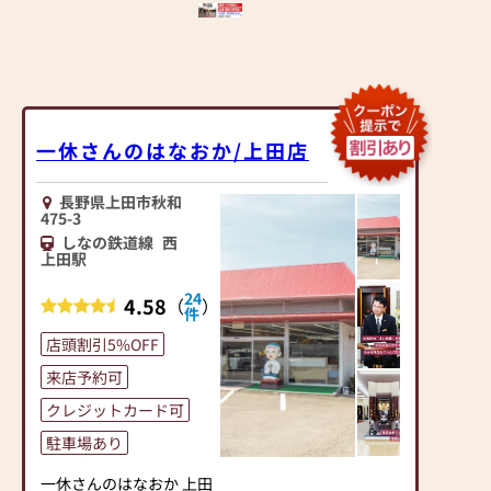
一休さんのはなおか/上田店
長野県上田市秋和
475-3
しなの鉄道線
西
上田駅
24
4.58
（
）
件
店頭割引5%OFF
来店予約可
クレジットカード可
駐車場あり
一休さんのはなおか 上田