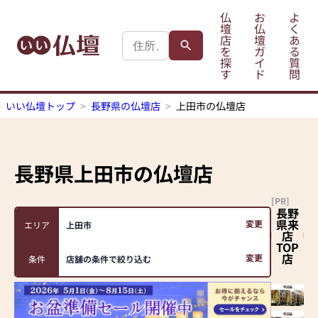
仏
お
よ
壇
仏
く
店
壇
あ
を
ガ
る
探
イ
質
す
ド
問
いい仏壇トップ
長野県の仏壇店
上田市の仏壇店
長野県上田市
の仏壇店
[PR]
長野
県来
変更
エリア
上田市
店
TOP
店
変更
条件
店舗の条件で絞り込む