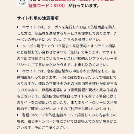
ゼルパーク」。
のアフターサービスが自
証券コード：6184）
が行っています。
充実した設備があり、専
慢です
属のガーデナーが毎日、
サイト利用の注意事項
園内の清掃やお花の手入
本サイトでは、クーポンを発行したお店で仏壇商品を購入
れを行います。
創業４０年 飯田下伊那で
した方に、商品券を進呈するサービスを提供しております。ク
全区画永代供養付なの
家具、お仏壇一筋でやっ
ーポンの使い方については、こちらを参照ください。
で、管理をすべてお任せ
てきました。
クーポン発行・カタログ請求・来店予約・オンライン相談
できるガーデンスタイル
飯伊地区(飯田・伊那地
など各種お問い合わせはすべて「無料」で承ります。本サイト
の総合霊園です。
区)最大級の売り場面積
の下部に掲載されているサービス利用規約及びプライバシーポ
開園時間内は、エンゼル
と品揃えを誇ります。
リシーにご同意いただいたうえで、お申し込みください。
パークのスタッフが常
松川家具センターではお
本サイトでは、各仏壇店舗から申告された情報をもとに各
駐。
仏壇の販売・修理を通し
種掲載を行っております。十分に確認を行ったうえで掲載して
て、大切なご家族・ご先
おりますが、情報の正確性その他の掲載内容を弊社が保証する
●旭霊園：上田市保野
祖様への想いを形にする
ものではなく、価格改定等により掲載情報が現状と異なる場合
424
お手伝いをしたいと考え
もございます。当該仏壇店が独自にサイトを有する場合にはそ
新区画増設、日当り良好
ております。
のサイトをご確認いただいたり、また本サイトのサービス利用
新区画を増設し、周りの
規約をご確認いただいた上でのご利用をお願いいたします。
木を取ったので、日当た
まずはお下見だけでも結
各種PRページや仏壇店舗ページで掲載している内容やその
りが良い。
構です。クーポンを発行
現状、独自キャンペーン等についてはお答えできない場合がご
住職ご夫妻の人柄もよい
のうえお気軽にご来店く
ざいます。予めご了承ください。
霊園。
ださい。