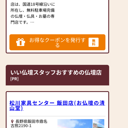
店は、国道18号線沿いに
所在し、無料駐車場完備
の仏壇・仏具・お墓の専
門店です。
充実した品揃えと丁寧な
接客を心がけておりま
お得なクーポンを発行す
す。家具調デザインが特
無
る
料
徴で洋間にも置きやすい
モダン仏壇やタンスの上
に置く上置仏壇、伝統的
な大型仏壇、金仏壇など
を始め、常時200点ほど
いい仏壇スタッフおすすめの仏壇店
のお仏壇を取り揃えてお
[PR]
ります。また、毎日のお
参りに欠かせないお線香
やローソク、フラワーア
レンジメントなどの小物
松川家具センター 飯田店(お仏壇の清
商品の品揃えも充実、専
山堂)
門店として地域の皆様の
ご要望にお応えできるよ
長野県飯田市鼎名
う営業しております。
古熊2190-1