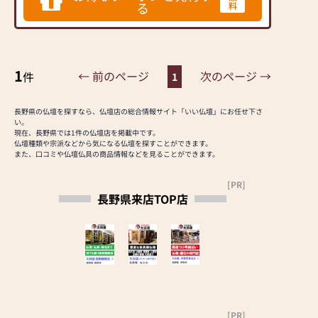
す
る
料
の方には是非訪問していただきたいおス
仏壇を取り揃えておりま
スメの仏壇店です！
納得いくまで、見て、確
す。また、毎日のお参り
かめて、お選びください
に欠かせないお線香やロ
ーソク、フラワーアレン
◆価格に自信がありま
1
ジメントなどの小物商品
← 前のページ
次のページ →
件
1
す！
の品揃えも豊富です。
商社・問屋をすべてカッ
専門店として地域の皆様
ト、製造工場より直通シ
長野県の仏壇を探すなら、仏壇店の総合情報サイト「いい仏壇」にお任せ下さ
のご要望にお応えできる
い。
ステムにより、お安くお
現在、長野県では1件の仏壇店を掲載中です。
よう、商品情報に精通し
客様の元へお届けいたし
仏壇種類や宗派などから気になる仏壇を探すことができます。
たアドバイザーが常駐し
ます
また、口コミや仏壇仏具の商品情報などを見ることができます。
ております。
地域最安価格に挑戦しま
す
[PR]
【店舗情報】
長野県来店TOP店
「いい仏壇」をご覧いた
一休さんのはなおか 上田
だいているお客様限定の
店は、国道18号線沿いに
特別価格仏壇をご用意し
所在し、無料駐車場完備
ています
の仏壇・仏具・お墓の専
店頭通常価格より値引き
門店です。
いたしますので、ご来店
時に「いい仏壇クーポ
◎取扱い商品仏壇、仏
ン」をご提示ください
具、位牌、念珠、線香、
[PR]
≪価格に自信がありま