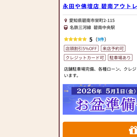
永田や佛壇店 碧南アウト
愛知県碧南市栄町2-115
名鉄三河線
碧南中央駅
5
（
）
9件
店頭割引5%OFF
来店予約可
クレジットカード可
駐車場あり
店舗駐車場完備、各種ローン、クレジ
います。