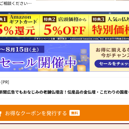
ご相談ください。
聞広告でもおなじ
的な雰囲気の家
な商品ラインナップ
たお仏壇探しを知
せていただきま
壇成約数が約
ますように展示
PR]
を行っています。
や新聞広告でもおなじみの老舗仏壇店！伝産品の金仏壇・こだわりの国産
仏壇だけを取り
モダン仏壇まで豊富な品揃えです。地下鉄上前津駅から徒歩３分、駐車
自信があります。
特価で提供を受
けできます。
お得なクーポンを発行する
無料
長官賞受賞を受
も企画製造してい