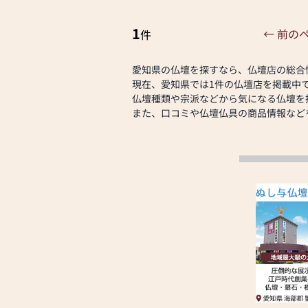
ます。創業時からのモノ作りの精神を
けています。
1
・仏事のプロ「仏事コーディネーター
← 前の
件
スタッフがお客様の想いに合ったお仏
方をご案内させていただきます。
愛知県の仏壇を探すなら、仏壇店の総合
現在、愛知県では1件の仏壇店を掲載中
◆キャッシュレス化に対応 さらにお
仏壇種類や宗派などから気になる仏壇を
たまる◆
また、口コミや仏壇仏具の商品情報など
各種クレジットカードでお支払いいた
PayPayや電子マネー決済もご利用可
◆弊社代表の社外役務◆
地元をはじめ全国団体の役務に着任し
業界や地域社会への貢献や奉仕活動に
組んでいます。
・名古屋仏壇商工協同組合副理事長
・仏壇公正取引協議会専務理事
・学校法人名古屋龍谷学園(西別院幼稚
・真宗大谷派名古屋教区門徒会会員 ／
ー真宗の仏事 研究・学習班メンバー
・全日本宗教用具協同組合員
・東海優良仏壇振興会員