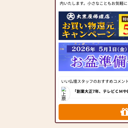
内いたします。小さなこともお気軽に
愛知県岐阜県下に5店舗を展開する新
みの大型店です。
伝統的な金仏壇や黒檀仏壇から、現代
具調仏壇(モダン仏壇)まで多種多彩
を誇り、お客様のご供養の想いに合っ
識豊富なスタッフが丁寧にお手伝いさ
す。
お客様からのご支持のお陰様で年間仏
1300本を誇っています。
◆ショップポリシー◆
・安心してお仏壇選びをしていただけ
いい仏壇スタッフのおすすめコメント[
のお仏壇すべてに品質と生産地の表示
「創業大正7年、テレビＣＭ
※国産品を中心とした安心良質なお
木仏壇をはじめ、お値打ちな
扱っており、国産品比率にも圧倒的な
完備！」
・製造職人から大型店ならではの大口
けているためお客様にお値打ちにお届
・弊社が企画したお仏壇が中小企業庁
賞するなど、オンリーワンの自社製品