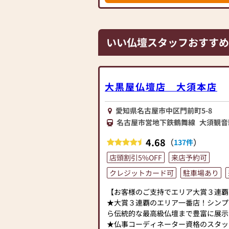
いい仏壇スタッフおすすめ
大黒屋仏壇店 大須本店
愛知県名古屋市中区門前町5-8
名古屋市営地下鉄鶴舞線
大須観音
4.68
（
）
137件
店頭割引5%OFF
来店予約可
クレジットカード可
駐車場あり
【お客様のご支持でエリア大賞３連覇
★大賞３連覇のエリア一番店！シンプ
ら伝統的な最高級仏壇まで豊富に展示
★仏事コーディネーター資格のスタッ