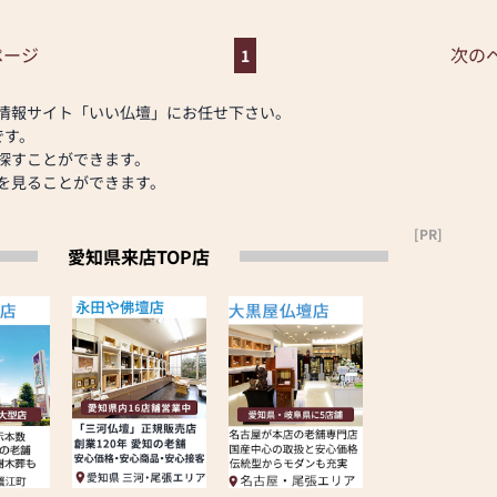
今も大切に守り続
資格」を持った
ページ
次の
1
壇やご供養の仕
情報サイト「いい仏壇」にお任せ下さい。
です。
得！ポイントも
探すことができます。
を見ることができます。
だけます。また
能です。
[PR]
愛知県来店TOP店
ております。仏壇
も積極的に取り
園)評議員
 教区教化センタ