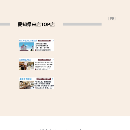
協会賛助会員
のプロジェクト」サポ
[PR]
愛知県来店TOP店
尾張旭店」「大
店」がございま
」(自社製)～名古
ル仏壇～本黒檀
りなデザインの
で多種多数
理・修復も得意