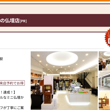
の仏壇店
[PR]
駅
来店予約でお得
！達成！】
ルなミニ仏壇か
フが丁寧にご案