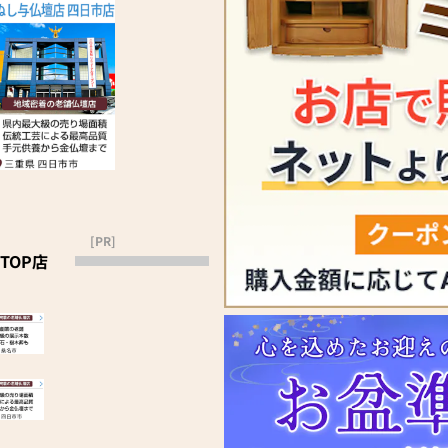
[PR]
TOP店