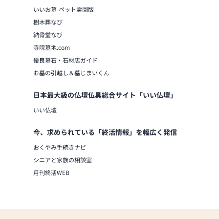
いいお墓-ペット霊園版
樹木葬なび
納骨堂なび
寺院墓地.com
優良墓石・石材店ガイド
お墓の引越し＆墓じまいくん
日本最大級の仏壇仏具総合サイト「いい仏壇」
いい仏壇
今、求められている「終活情報」を幅広く発信
おくやみ手続きナビ
シニアと家族の相談室
月刊終活WEB