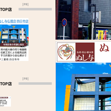
[PR]
TOP店
[PR]
TOP店