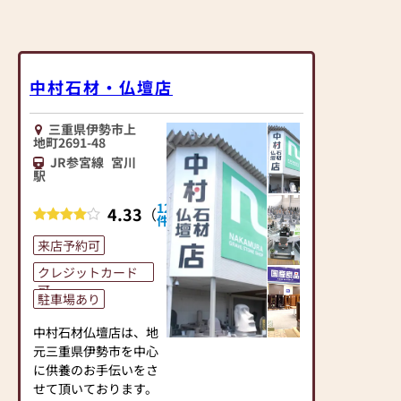
中村石材・仏壇店
三重県伊勢市上
地町2691-48
JR参宮線
宮川
駅
12
4.33
（
）
件
来店予約可
クレジットカード
可
駐車場あり
中村石材仏壇店は、地
元三重県伊勢市を中心
に供養のお手伝いをさ
せて頂いております。