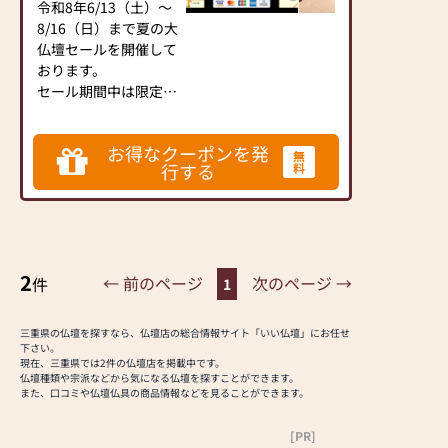
も踏まえながら、あな
令和8年6/13（土）～
たにピッタリな供養の
8/16（日）まで夏の大
形を納得するまで相談
仏壇セールを開催して
させて頂き、ご家族が
おります。
心安らぐ場所を形にし
セール期間中は限定特
ていく事が私達の幸せ
価仏壇他、モダン型・
です。
従来型・上置型・台付
お得なクーポンを発
型とサイズ・デザイ
無
見学だけでも大歓迎で
行する
料
ン・価格と幅広く80基
す。
の仏壇・神徒壇(祖霊
ぜひ一度お気軽にお立
舎)をご用意しており
ちよりください。
ます。
位牌・仏像・手元供養
2
品・ペット供養品・進
← 前のページ
次のページ →
件
1
物線香・念珠・墓参品
も豊富に展示しており
三重県の仏壇を探すなら、仏壇店の総合情報サイト「いい仏壇」にお任せ
ます。
下さい。
樹木葬・永代供養・納
現在、三重県では2件の仏壇店を掲載中です。
仏壇種類や宗派などから気になる仏壇を探すことができます。
骨壇・海洋散骨・墓
また、口コミや仏壇仏具の商品情報などを見ることができます。
石・墓じまいなどのご
相談承ります。お気軽
[PR]