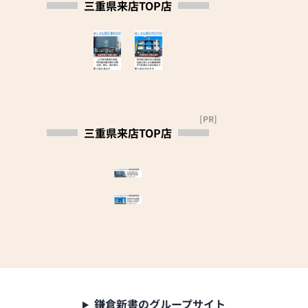
にお問い合わせくださ
三重県来店TOP店
い。
午前10時～午後7時ま
で営業、定休日は水曜
日になります。
ご来店を心よりお待ち
しております
供養ギャラリー 株式
[PR]
会社丸満
三重県来店TOP店
鎌倉新書のグループサイト