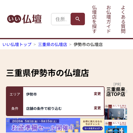
仏
お
よ
壇
仏
く
店
壇
あ
を
ガ
る
探
イ
質
す
ド
問
いい仏壇トップ
三重県の仏壇店
伊勢市の仏壇店
三重県伊勢市
の仏壇店
[PR]
三重県来
店TOP店
変更
エリア
伊勢市
変更
条件
店舗の条件で絞り込む