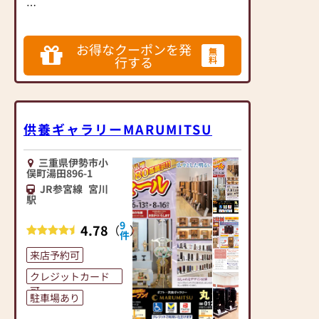
県内最大級の展示場に
は、墓石約130基、お
お得なクーポンを発
仏壇約70基を常時展示
無
行する
料
しております。
すべて屋内の展示とな
っておりますので、雨
の日でも傘をささずに
ご見学頂けます。
供養ギャラリーMARUMITSU
ご家族の大切なお買い
三重県伊勢市小
物となるお墓とお仏壇
俣町湯田896-1
です。
JR参宮線
宮川
ご家族の皆様で実物を
駅
お確かめになりながら
9
4.78
（
）
ご検討くださいませ。
件
来店予約可
弊社には経験豊富なス
タッフが多数在籍して
クレジットカード
おります。
可
駐車場あり
伝統や地域の風習など